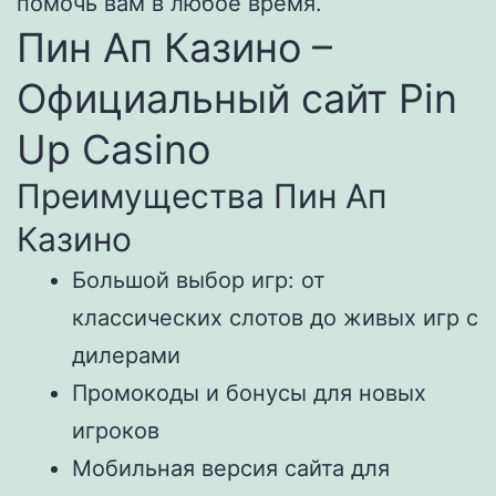
помочь вам в любое время.
Пин Ап Казино –
Официальный сайт Pin
Up Casino
Преимущества Пин Ап
Казино
Большой выбор игр: от
классических слотов до живых игр с
дилерами
Промокоды и бонусы для новых
игроков
Мобильная версия сайта для