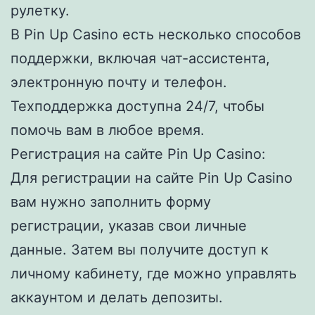
рулетку.
В Pin Up Casino есть несколько способов
поддержки, включая чат-ассистента,
электронную почту и телефон.
Техподдержка доступна 24/7, чтобы
помочь вам в любое время.
Регистрация на сайте Pin Up Casino:
Для регистрации на сайте Pin Up Casino
вам нужно заполнить форму
регистрации, указав свои личные
данные. Затем вы получите доступ к
личному кабинету, где можно управлять
аккаунтом и делать депозиты.