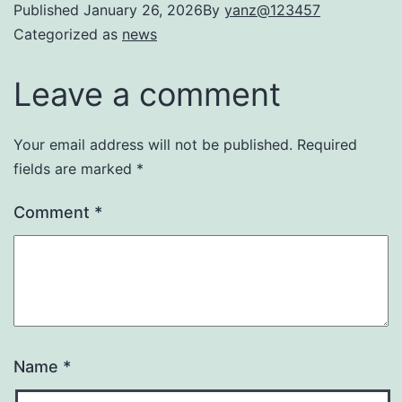
Published
January 26, 2026
By
yanz@123457
Categorized as
news
Leave a comment
Your email address will not be published.
Required
fields are marked
*
Comment
*
Name
*