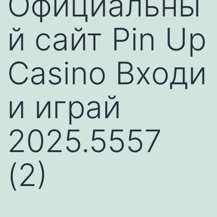
Официальны
й сайт Pin Up
Casino Входи
и играй
2025.5557
(2)