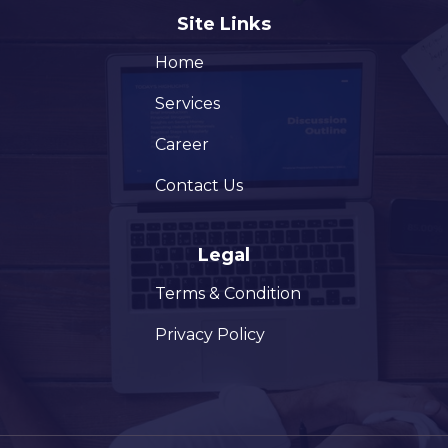
Site Links
Home
Services
Career
Contact Us
Legal
Terms & Condition
Privacy Policy