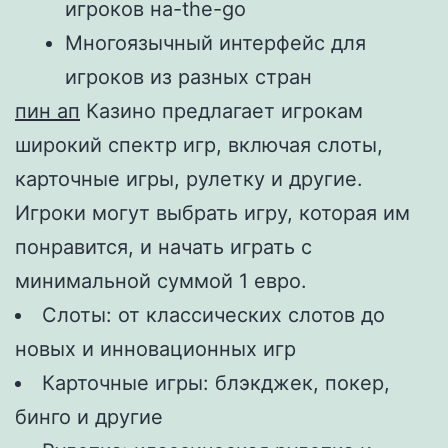
игроков на-the-go
Многоязычный интерфейс для
игроков из разных стран
пин ап
Казино предлагает игрокам
широкий спектр игр, включая слоты,
карточные игры, рулетку и другие.
Игроки могут выбрать игру, которая им
понравится, и начать играть с
минимальной суммой 1 евро.
Слоты: от классических слотов до
новых и инновационных игр
Карточные игры: блэкджек, покер,
бинго и другие