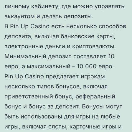
личному кабинету, где можно управлять
аккаунтом и делать депозиты.
В Pin Up Casino есть несколько способов
депозита, включая банковские карты,
электронные деньги и криптовалюты.
Минимальный депозит составляет 10
евро, а максимальный – 10 000 евро.
Pin Up Casino предлагает игрокам
несколько типов бонусов, включая
приветственный бонус, реферальный
бонус и бонус за депозит. Бонусы могут
быть использованы для игры на любые
игры, включая слоты, карточные игры и