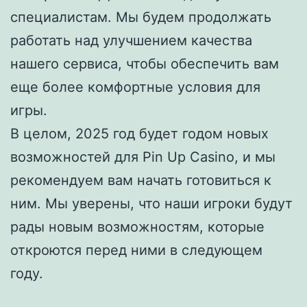
специалистам. Мы будем продолжать
работать над улучшением качества
нашего сервиса, чтобы обеспечить вам
еще более комфортные условия для
игры.
В целом, 2025 год будет годом новых
возможностей для Pin Up Casino, и мы
рекомендуем вам начать готовиться к
ним. Мы уверены, что наши игроки будут
рады новым возможностям, которые
откроются перед ними в следующем
году.