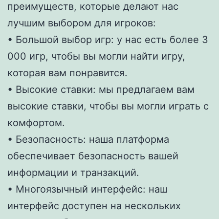
преимуществ, которые делают нас
лучшим выбором для игроков:
• Большой выбор игр: у нас есть более 3
000 игр, чтобы вы могли найти игру,
которая вам понравится.
• Высокие ставки: мы предлагаем вам
высокие ставки, чтобы вы могли играть с
комфортом.
• Безопасность: наша платформа
обеспечивает безопасность вашей
информации и транзакций.
• Многоязычный интерфейс: наш
интерфейс доступен на нескольких