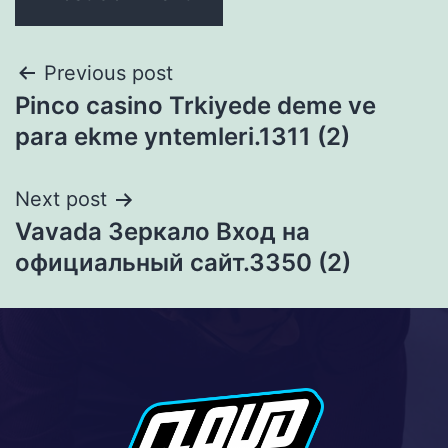
Previous post
Pinco casino Trkiyede deme ve
para ekme yntemleri.1311 (2)
Next post
Vavada Зеркало Вход на
официальный сайт.3350 (2)