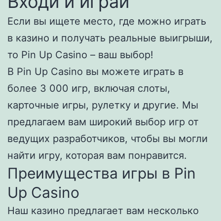
Входи и играй
Если вы ищете место, где можно играть
в казино и получать реальные выигрыши,
то Pin Up Casino – ваш выбор!
В Pin Up Casino вы можете играть в
более 3 000 игр, включая слоты,
карточные игры, рулетку и другие. Мы
предлагаем вам широкий выбор игр от
ведущих разработчиков, чтобы вы могли
найти игру, которая вам понравится.
Преимущества игры в Pin
Up Casino
Наш казино предлагает вам несколько