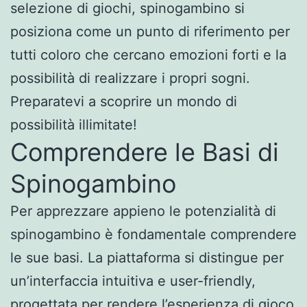
selezione di giochi, spinogambino si
posiziona come un punto di riferimento per
tutti coloro che cercano emozioni forti e la
possibilità di realizzare i propri sogni.
Preparatevi a scoprire un mondo di
possibilità illimitate!
Comprendere le Basi di
Spinogambino
Per apprezzare appieno le potenzialità di
spinogambino è fondamentale comprendere
le sue basi. La piattaforma si distingue per
un’interfaccia intuitiva e user-friendly,
progettata per rendere l’esperienza di gioco