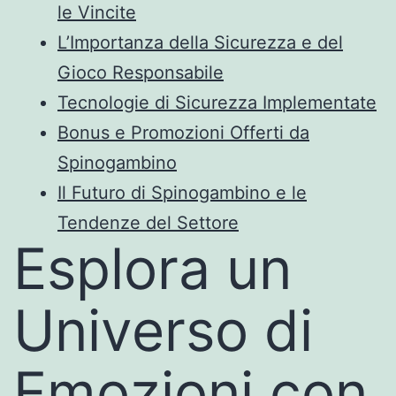
le Vincite
L’Importanza della Sicurezza e del
Gioco Responsabile
Tecnologie di Sicurezza Implementate
Bonus e Promozioni Offerti da
Spinogambino
Il Futuro di Spinogambino e le
Tendenze del Settore
Esplora un
Universo di
Emozioni con