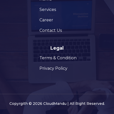
Services
Career
Contact Us
Legal
Terms & Condition
Privacy Policy
Copyrgith © 2026 CloudMandu | All Right Reserved.