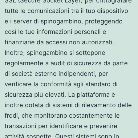
SSL (Secure Socket Layer) per crittografare
tutte le comunicazioni tra il tuo dispositivo
e i server di spinogambino, proteggendo
così le tue informazioni personali e
finanziarie da accessi non autorizzati.
Inoltre, spinogambino si sottopone
regolarmente a audit di sicurezza da parte
di società esterne indipendenti, per
verificare la conformità agli standard di
sicurezza più elevati. La piattaforma è
inoltre dotata di sistemi di rilevamento delle
frodi, che monitorano costantemente le
transazioni per identificare e prevenire
attività sospette. Questi sistemi sono in