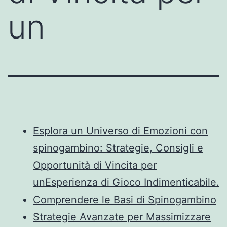
un
Esplora un Universo di Emozioni con
spinogambino: Strategie, Consigli e
Opportunità di Vincita per
unEsperienza di Gioco Indimenticabile.
Comprendere le Basi di Spinogambino
Strategie Avanzate per Massimizzare