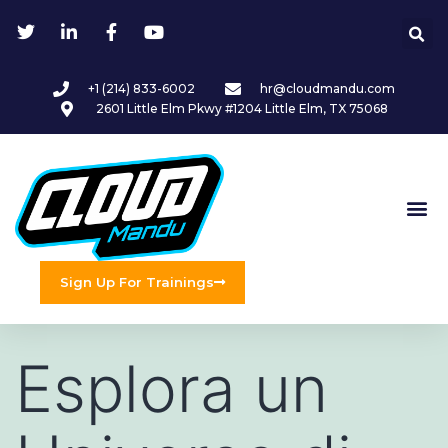
+1 (214) 833-6002
hr@cloudmandu.com
2601 Little Elm Pkwy #1204 Little Elm, TX 75068
Sign Up For Trainings
Esplora un