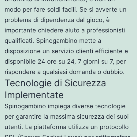
modo per fare soldi facili. Se si avverte un
problema di dipendenza dal gioco, è
importante chiedere aiuto a professionisti
qualificati. Spinogambino mette a
disposizione un servizio clienti efficiente e
disponibile 24 ore su 24, 7 giorni su 7, per
rispondere a qualsiasi domanda o dubbio.
Tecnologie di Sicurezza
Implementate
Spinogambino impiega diverse tecnologie
per garantire la massima sicurezza dei suoi
utenti. La piattaforma utilizza un protocollo