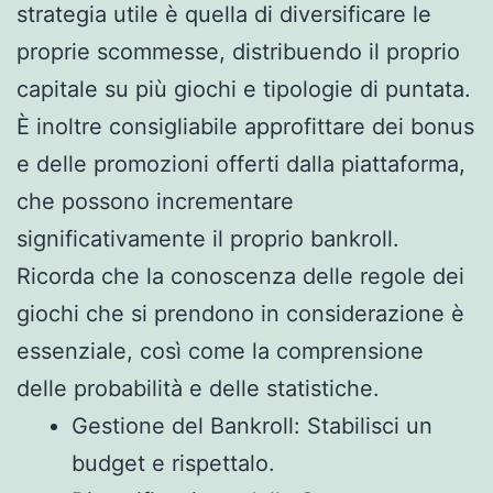
strategia utile è quella di diversificare le
proprie scommesse, distribuendo il proprio
capitale su più giochi e tipologie di puntata.
È inoltre consigliabile approfittare dei bonus
e delle promozioni offerti dalla piattaforma,
che possono incrementare
significativamente il proprio bankroll.
Ricorda che la conoscenza delle regole dei
giochi che si prendono in considerazione è
essenziale, così come la comprensione
delle probabilità e delle statistiche.
Gestione del Bankroll: Stabilisci un
budget e rispettalo.