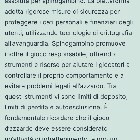
assoluta per spinogambino. La piattaforma
adotta rigorose misure di sicurezza per
proteggere i dati personali e finanziari degli
utenti, utilizzando tecnologie di crittografia
all’avanguardia. Spinogambino promuove
inoltre il gioco responsabile, offrendo
strumenti e risorse per aiutare i giocatori a
controllare il proprio comportamento e a
evitare problemi legati all’azzardo. Tra
questi strumenti vi sono limiti di deposito,
limiti di perdita e autoesclusione. È
fondamentale ricordare che il gioco
d’azzardo deve essere considerato
un’attività di intrattenimento, e non un