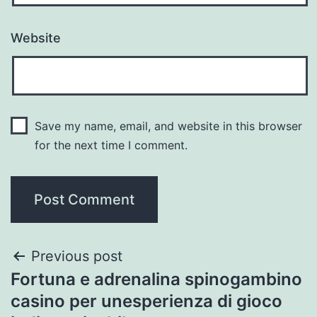
Website
Save my name, email, and website in this browser
for the next time I comment.
Previous post
Fortuna e adrenalina spinogambino
casino per unesperienza di gioco