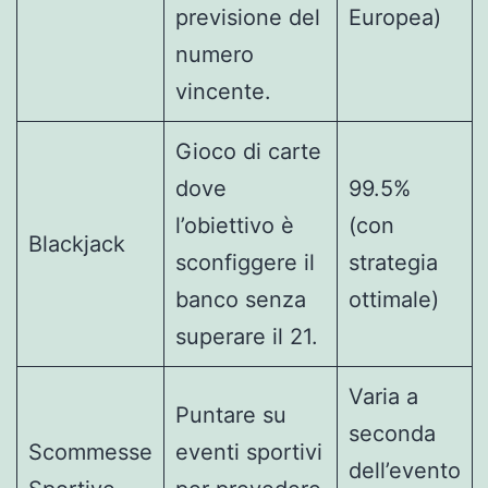
previsione del
Europea)
numero
vincente.
Gioco di carte
dove
99.5%
l’obiettivo è
(con
Blackjack
sconfiggere il
strategia
banco senza
ottimale)
superare il 21.
Varia a
Puntare su
seconda
Scommesse
eventi sportivi
dell’evento