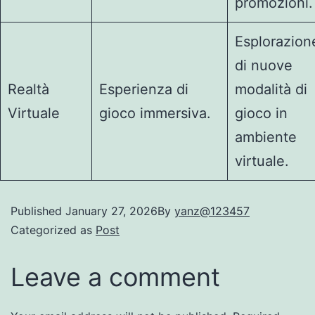
promozioni.
Esplorazion
di nuove
Realtà
Esperienza di
modalità di
Virtuale
gioco immersiva.
gioco in
ambiente
virtuale.
Published
January 27, 2026
By
yanz@123457
Categorized as
Post
Leave a comment