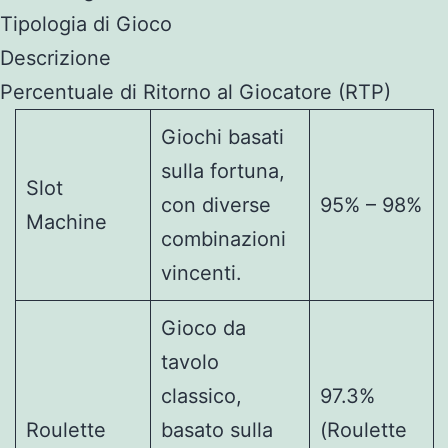
Tipologia di Gioco
Descrizione
Percentuale di Ritorno al Giocatore (RTP)
Giochi basati
sulla fortuna,
Slot
con diverse
95% – 98%
Machine
combinazioni
vincenti.
Gioco da
tavolo
classico,
97.3%
Roulette
basato sulla
(Roulette