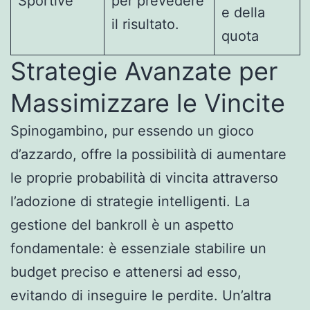
Sportive
per prevedere
e della
il risultato.
quota
Strategie Avanzate per
Massimizzare le Vincite
Spinogambino, pur essendo un gioco
d’azzardo, offre la possibilità di aumentare
le proprie probabilità di vincita attraverso
l’adozione di strategie intelligenti. La
gestione del bankroll è un aspetto
fondamentale: è essenziale stabilire un
budget preciso e attenersi ad esso,
evitando di inseguire le perdite. Un’altra