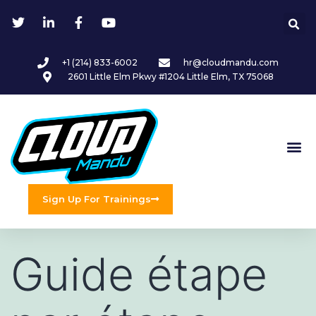
+1 (214) 833-6002
hr@cloudmandu.com
2601 Little Elm Pkwy #1204 Little Elm, TX 75068
Sign Up For Trainings
Guide étape