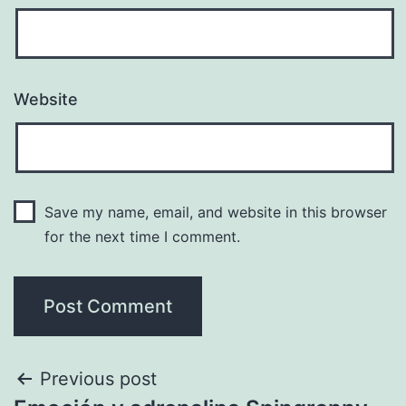
Website
Save my name, email, and website in this browser
for the next time I comment.
Previous post