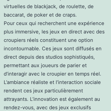
virtuelles de blackjack, de roulette, de
baccarat, de poker et de craps.
Pour ceux qui recherchent une expérience
plus immersive, les jeux en direct avec des
croupiers réels constituent une option
incontournable. Ces jeux sont diffusés en
direct depuis des studios sophistiqués,
permettant aux joueurs de parier et
d’interagir avec le croupier en temps réel.
L’ambiance réaliste et l’interaction sociale
rendent ces jeux particulièrement
attrayants. L’innovation est également au
rendez-vous, avec des jeux exclusifs