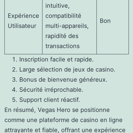
intuitive,
Expérience
compatibilité
Bon
Utilisateur
multi-appareils,
rapidité des
transactions
Inscription facile et rapide.
Large sélection de jeux de casino.
Bonus de bienvenue généreux.
Sécurité irréprochable.
Support client réactif.
En résumé, Vegas Hero se positionne
comme une plateforme de casino en ligne
attrayante et fiable, offrant une expérience