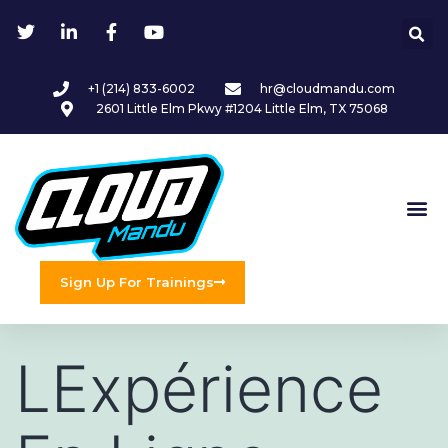
+1 (214) 833-6002
hr@cloudmandu.com
2601 Little Elm Pkwy #1204 Little Elm, TX 75068
Sign Up For Trainings
LExpérience