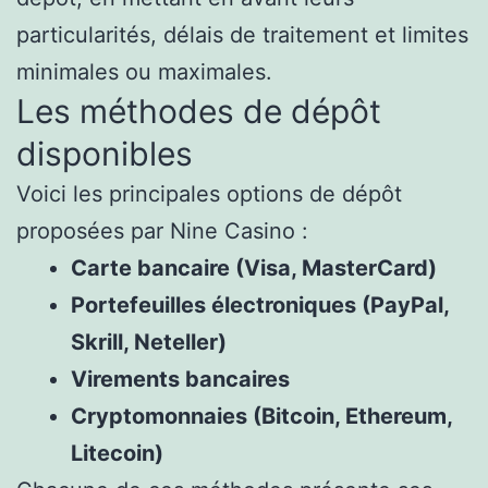
particularités, délais de traitement et limites
minimales ou maximales.
Les méthodes de dépôt
disponibles
Voici les principales options de dépôt
proposées par Nine Casino :
Carte bancaire (Visa, MasterCard)
Portefeuilles électroniques (PayPal,
Skrill, Neteller)
Virements bancaires
Cryptomonnaies (Bitcoin, Ethereum,
Litecoin)