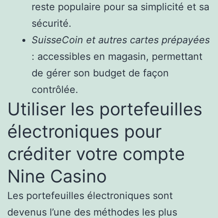
reste populaire pour sa simplicité et sa
sécurité.
SuisseCoin et autres cartes prépayées
: accessibles en magasin, permettant
de gérer son budget de façon
contrôlée.
Utiliser les portefeuilles
électroniques pour
créditer votre compte
Nine Casino
Les portefeuilles électroniques sont
devenus l’une des méthodes les plus