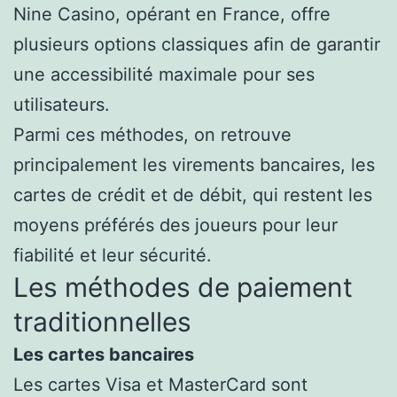
Nine Casino, opérant en France, offre
plusieurs options classiques afin de garantir
une accessibilité maximale pour ses
utilisateurs.
Parmi ces méthodes, on retrouve
principalement les virements bancaires, les
cartes de crédit et de débit, qui restent les
moyens préférés des joueurs pour leur
fiabilité et leur sécurité.
Les méthodes de paiement
traditionnelles
Les cartes bancaires
Les cartes Visa et MasterCard sont