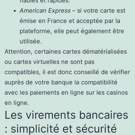
fiables et rapides.
American Express
– si votre carte est
émise en France et acceptée par la
plateforme, elle peut également être
utilisée.
Attention, certaines cartes dématérialisées
ou cartes virtuelles ne sont pas
compatibles, il est donc conseillé de vérifier
auprès de votre banque la compatibilité
avec les paiements en ligne sur les casinos
en ligne.
Les virements bancaires
: simplicité et sécurité