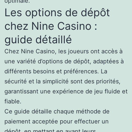
optimale.
Les options de dépôt
chez Nine Casino :
guide détaillé
Chez Nine Casino, les joueurs ont accès à
une variété d’options de dépôt, adaptées à
différents besoins et préférences. La
sécurité et la simplicité sont des priorités,
garantissant une expérience de jeu fluide et
fiable.
Ce guide détaille chaque méthode de
paiement acceptée pour effectuer un
dépôt, en mettant en avant leurs