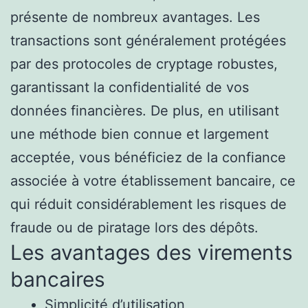
présente de nombreux avantages. Les
transactions sont généralement protégées
par des protocoles de cryptage robustes,
garantissant la confidentialité de vos
données financières. De plus, en utilisant
une méthode bien connue et largement
acceptée, vous bénéficiez de la confiance
associée à votre établissement bancaire, ce
qui réduit considérablement les risques de
fraude ou de piratage lors des dépôts.
Les avantages des virements
bancaires
Simplicité d’utilisation