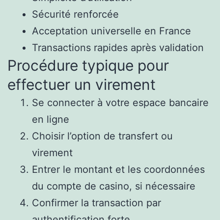
Sécurité renforcée
Acceptation universelle en France
Transactions rapides après validation
Procédure typique pour
effectuer un virement
Se connecter à votre espace bancaire
en ligne
Choisir l’option de transfert ou
virement
Entrer le montant et les coordonnées
du compte de casino, si nécessaire
Confirmer la transaction par
authentification forte