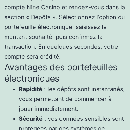
compte Nine Casino et rendez-vous dans la
section « Dépôts ». Sélectionnez l’option du
portefeuille électronique, saisissez le
montant souhaité, puis confirmez la
transaction. En quelques secondes, votre
compte sera crédité.
Avantages des portefeuilles
électroniques
Rapidité
: les dépôts sont instantanés,
vous permettant de commencer à
jouer immédiatement.
Sécurité
: vos données sensibles sont
protégées par des systèmes de