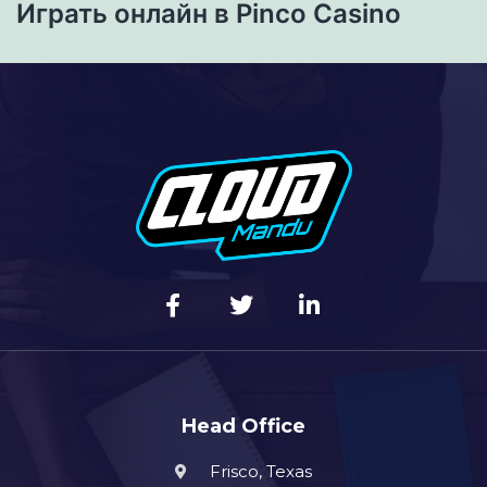
Играть онлайн в Pinco Casino
Head Office
Frisco, Texas