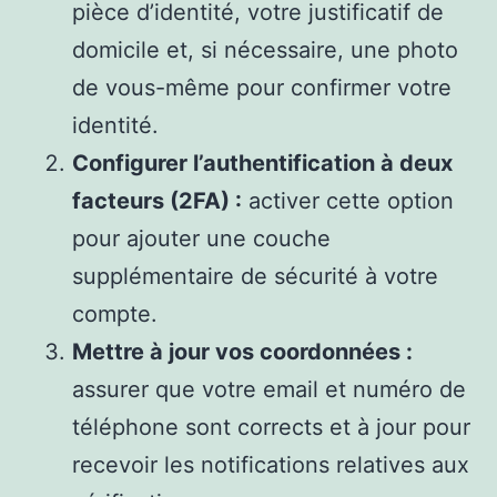
pièce d’identité, votre justificatif de
domicile et, si nécessaire, une photo
de vous-même pour confirmer votre
identité.
Configurer l’authentification à deux
facteurs (2FA) :
activer cette option
pour ajouter une couche
supplémentaire de sécurité à votre
compte.
Mettre à jour vos coordonnées :
assurer que votre email et numéro de
téléphone sont corrects et à jour pour
recevoir les notifications relatives aux