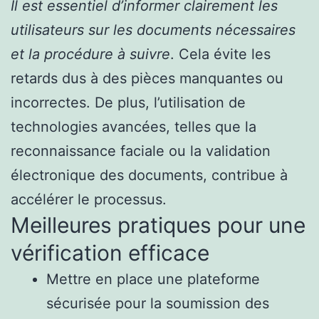
Il est essentiel d’informer clairement les
utilisateurs sur les documents nécessaires
et la procédure à suivre
. Cela évite les
retards dus à des pièces manquantes ou
incorrectes. De plus, l’utilisation de
technologies avancées, telles que la
reconnaissance faciale ou la validation
électronique des documents, contribue à
accélérer le processus.
Meilleures pratiques pour une
vérification efficace
Mettre en place une plateforme
sécurisée pour la soumission des