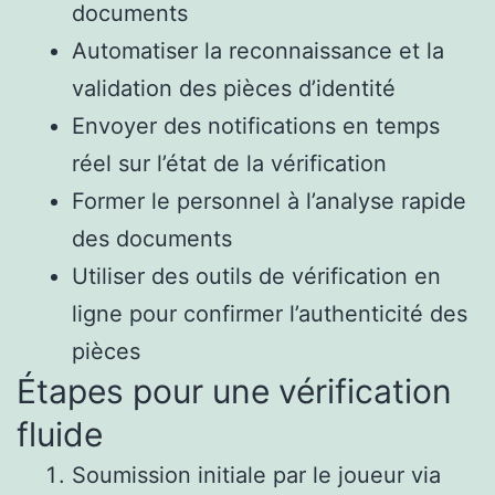
documents
Automatiser la reconnaissance et la
validation des pièces d’identité
Envoyer des notifications en temps
réel sur l’état de la vérification
Former le personnel à l’analyse rapide
des documents
Utiliser des outils de vérification en
ligne pour confirmer l’authenticité des
pièces
Étapes pour une vérification
fluide
Soumission initiale par le joueur via