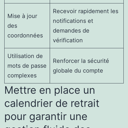
Recevoir rapidement les
Mise à jour
notifications et
des
demandes de
coordonnées
vérification
Utilisation de
Renforcer la sécurité
mots de passe
globale du compte
complexes
Mettre en place un
calendrier de retrait
pour garantir une