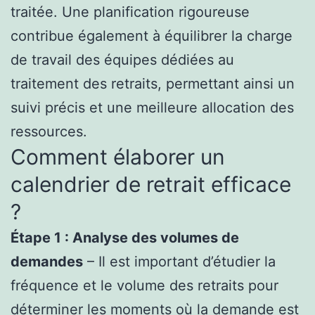
traitée. Une planification rigoureuse
contribue également à équilibrer la charge
de travail des équipes dédiées au
traitement des retraits, permettant ainsi un
suivi précis et une meilleure allocation des
ressources.
Comment élaborer un
calendrier de retrait efficace
?
Étape 1 : Analyse des volumes de
demandes
– Il est important d’étudier la
fréquence et le volume des retraits pour
déterminer les moments où la demande est