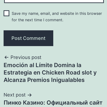
Save my name, email, and website in this browser
for the next time I comment.
Previous post
Emoción al Límite Domina la
Estrategia en Chicken Road slot y
Alcanza Premios Inigualables
Next post
Пинко Казино: Официальный сайт