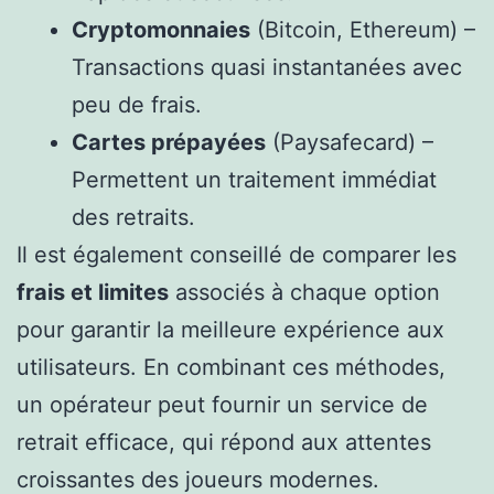
Cryptomonnaies
(Bitcoin, Ethereum) –
Transactions quasi instantanées avec
peu de frais.
Cartes prépayées
(Paysafecard) –
Permettent un traitement immédiat
des retraits.
Il est également conseillé de comparer les
frais et limites
associés à chaque option
pour garantir la meilleure expérience aux
utilisateurs. En combinant ces méthodes,
un opérateur peut fournir un service de
retrait efficace, qui répond aux attentes
croissantes des joueurs modernes.