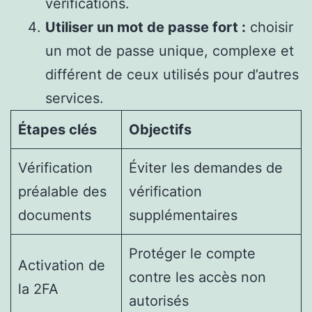
vérifications.
Utiliser un mot de passe fort :
choisir
un mot de passe unique, complexe et
différent de ceux utilisés pour d’autres
services.
Étapes clés
Objectifs
Vérification
Éviter les demandes de
préalable des
vérification
documents
supplémentaires
Protéger le compte
Activation de
contre les accès non
la 2FA
autorisés