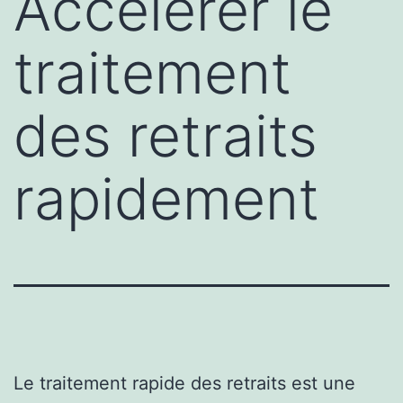
Accélérer le
traitement
des retraits
rapidement
Le traitement rapide des retraits est une