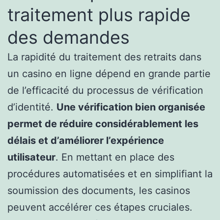
traitement plus rapide
des demandes
La rapidité du traitement des retraits dans
un casino en ligne dépend en grande partie
de l’efficacité du processus de vérification
d’identité.
Une vérification bien organisée
permet de réduire considérablement les
délais et d’améliorer l’expérience
utilisateur
. En mettant en place des
procédures automatisées et en simplifiant la
soumission des documents, les casinos
peuvent accélérer ces étapes cruciales.