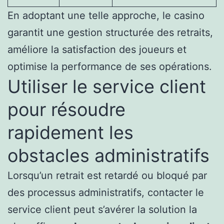
En adoptant une telle approche, le casino
garantit une gestion structurée des retraits,
améliore la satisfaction des joueurs et
optimise la performance de ses opérations.
Utiliser le service client
pour résoudre
rapidement les
obstacles administratifs
Lorsqu’un retrait est retardé ou bloqué par
des processus administratifs, contacter le
service client peut s’avérer la solution la