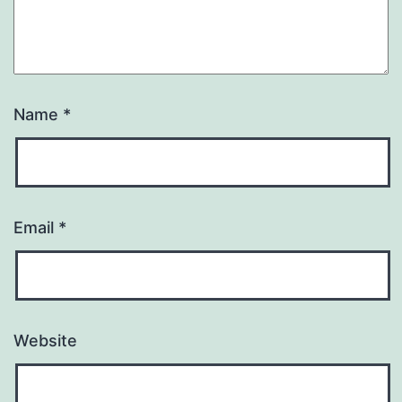
Name
*
Email
*
Website