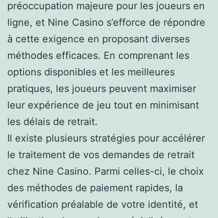
préoccupation majeure pour les joueurs en
ligne, et Nine Casino s’efforce de répondre
à cette exigence en proposant diverses
méthodes efficaces. En comprenant les
options disponibles et les meilleures
pratiques, les joueurs peuvent maximiser
leur expérience de jeu tout en minimisant
les délais de retrait.
Il existe plusieurs stratégies pour accélérer
le traitement de vos demandes de retrait
chez Nine Casino. Parmi celles-ci, le choix
des méthodes de paiement rapides, la
vérification préalable de votre identité, et