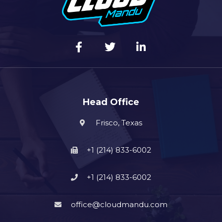
Head Office
Frisco, Texas
+1 (214) 833-6002
+1 (214) 833-6002
office@cloudmandu.com