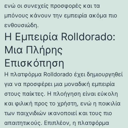
ενώ οι συνεχείς προσφορές και τα
μπόνους κάνουν την εμπειρία ακόμα πιο
ενθουσιώδη.
Η Εμπειρία Rolldorado:
Μια Πλήρης
Επισκόπηση
Η πλατφόρμα Rolldorado έχει δημιουργηθεί
για να προσφέρει μια μοναδική εμπειρία
στους παίκτες. Η πλοήγηση είναι εύκολη
και φιλική προς το χρήστη, ενώ η ποικιλία
των παιχνιδιών ικανοποιεί και τους πιο
απαιτητικούς. Επιπλέον, η πλατφόρμα