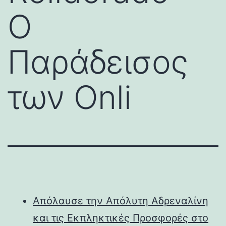
Ο
Παράδεισος
των Onli
Απόλαυσε την Απόλυτη Αδρεναλίνη
και τις Εκπληκτικές Προσφορές στο