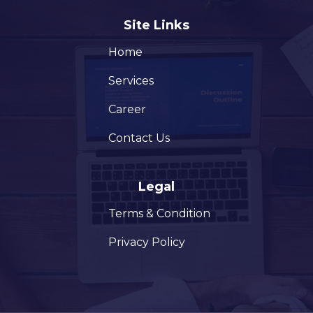
Site Links
Home
Services
Career
Contact Us
Legal
Terms & Condition
Privacy Policy