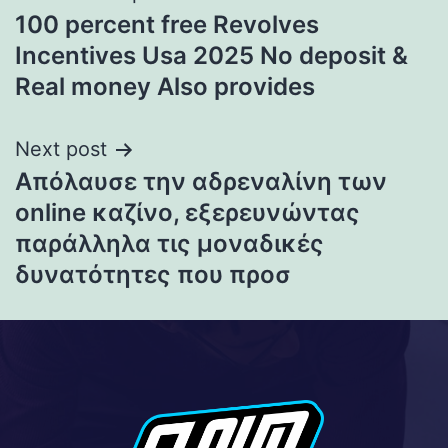
100 percent free Revolves
Incentives Usa 2025 No deposit &
Real money Also provides
Next post
Απόλαυσε την αδρεναλίνη των
online καζίνο, εξερευνώντας
παράλληλα τις μοναδικές
δυνατότητες που προσ