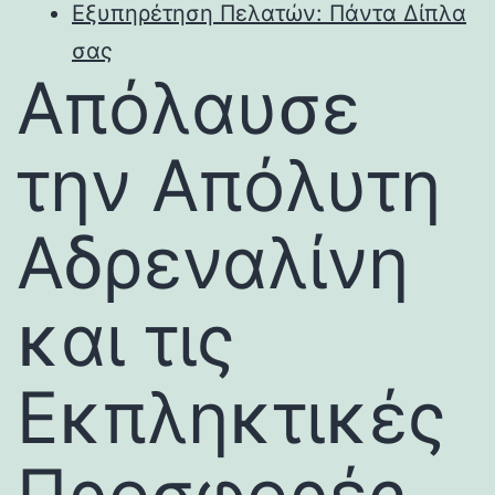
Εξυπηρέτηση Πελατών: Πάντα Δίπλα
σας
Απόλαυσε
την Απόλυτη
Αδρεναλίνη
και τις
Εκπληκτικές
Προσφορές