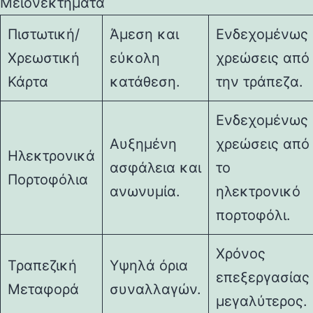
Μειονεκτήματα
Πιστωτική/
Άμεση και
Ενδεχομένως
Χρεωστική
εύκολη
χρεώσεις από
Κάρτα
κατάθεση.
την τράπεζα.
Ενδεχομένως
Αυξημένη
χρεώσεις από
Ηλεκτρονικά
ασφάλεια και
το
Πορτοφόλια
ανωνυμία.
ηλεκτρονικό
πορτοφόλι.
Χρόνος
Τραπεζική
Υψηλά όρια
επεξεργασίας
Μεταφορά
συναλλαγών.
μεγαλύτερος.