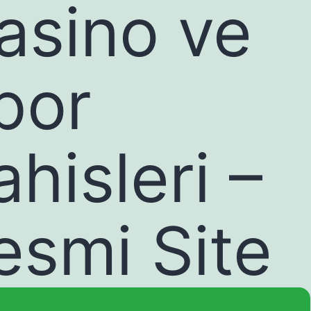
asino ve
por
ahisleri –
esmi Site