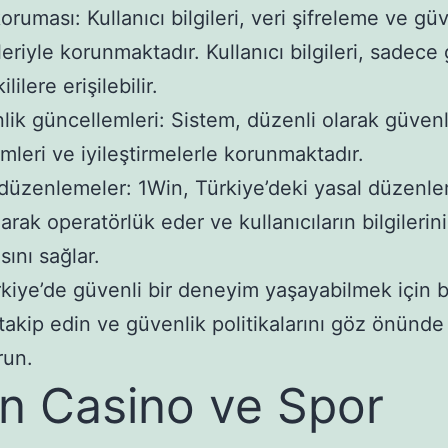
koruması: Kullanıcı bilgileri, veri şifreleme ve gü
eriyle korunmaktadır. Kullanıcı bilgileri, sadece 
lilere erişilebilir.
lik güncellemleri: Sistem, düzenli olarak güvenl
mleri ve iyileştirmelerle korunmaktadır.
 düzenlemeler: 1Win, Türkiye’deki yasal düzenl
rak operatörlük eder ve kullanıcıların bilgilerin
ını sağlar.
kiye’de güvenli bir deneyim yaşayabilmek için 
 takip edin ve güvenlik politikalarını göz önünde
run.
n Casino ve Spor