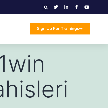
Sign Up For Trainings
 1win
hisleri