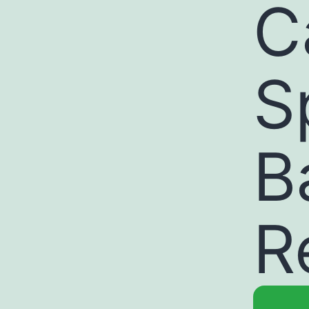
C
S
B
R