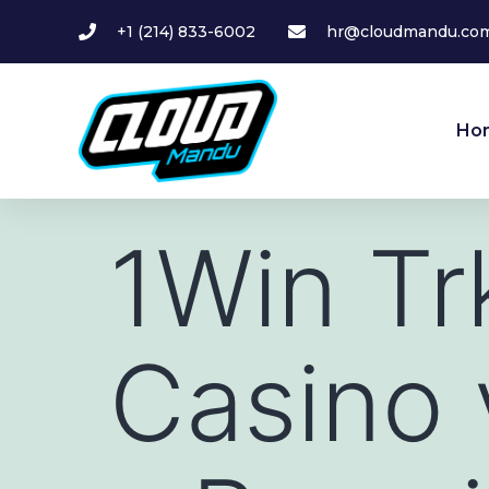
+1 (214) 833-6002
hr@cloudmandu.co
Ho
1Win Trk
Casino 