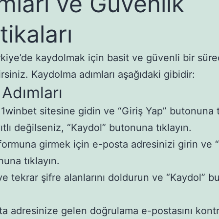
mları ve Güvenlik
tikaları
kiye’de kaydolmak için basit ve güvenli bir süre
irsiniz. Kaydolma adımları aşağıdaki gibidir:
 Adımları
 1winbet sitesine gidin ve “Giriş Yap” butonuna t
ıtlı değilseniz, “Kaydol” butonuna tıklayın.
 formuna girmek için e-posta adresinizi girin ve
nuna tıklayın.
 ve tekrar şifre alanlarını doldurun ve “Kaydol” 
ta adresinize gelen doğrulama e-postasını kontr