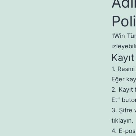
Adı
Poli
1Win Tür
izleyebil
Kayıt
1. Resmi
Eğer kay
2. Kayıt
Et” buto
3. Şifre
tıklayın.
4. E-pos