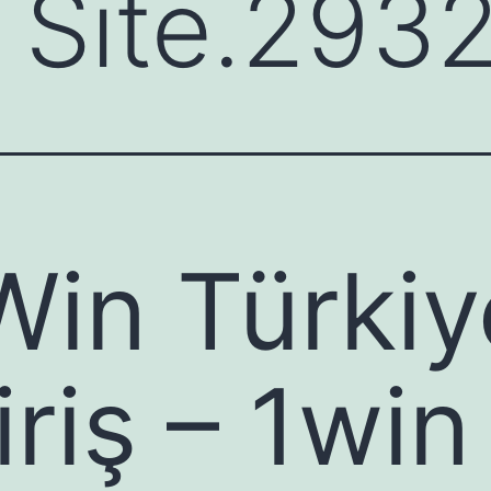
 Site.293
Win Türkiy
iriş – 1win