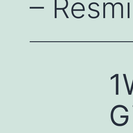
– Resmi
1
G