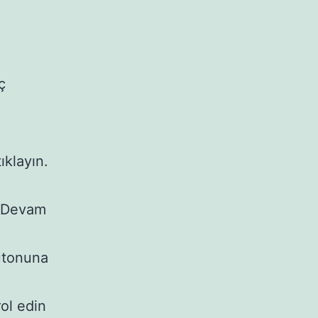
ç
ıklayın.
 “Devam
butonuna
ol edin