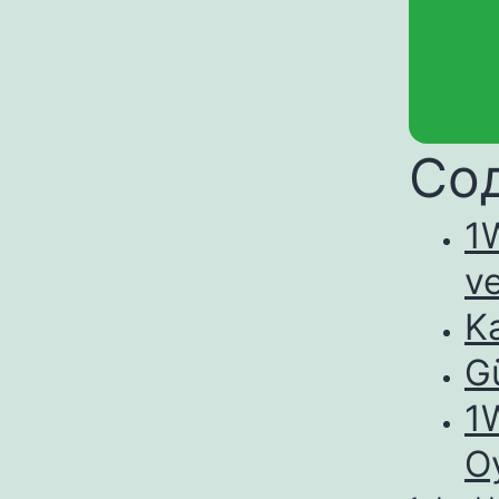
Со
1
ve
Ka
Gü
1
O