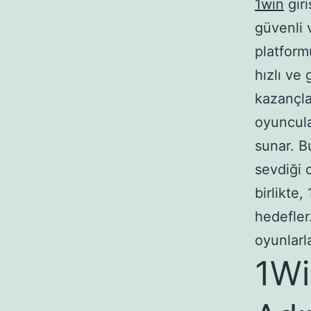
1win
giri
güvenli 
platformu
hızlı ve 
kazançlar
oyuncula
sunar. B
sevdiği 
birlikte
hedefler
oyunlarla
1Wi