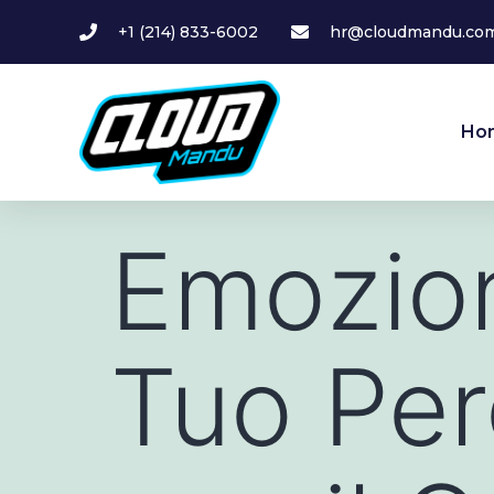
+1 (214) 833-6002
hr@cloudmandu.co
Ho
Emozion
Tuo Per