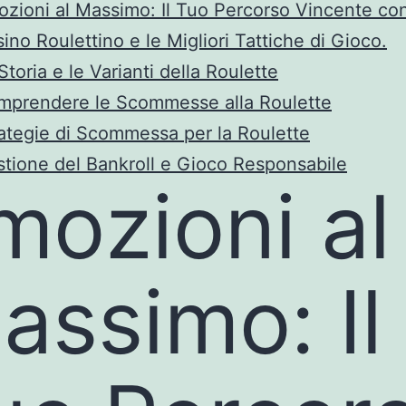
zioni al Massimo: Il Tuo Percorso Vincente con
ino Roulettino e le Migliori Tattiche di Gioco.
Storia e le Varianti della Roulette
mprendere le Scommesse alla Roulette
ategie di Scommessa per la Roulette
tione del Bankroll e Gioco Responsabile
mozioni al
assimo: Il