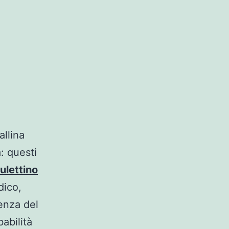
allina
: questi
ulettino
dico,
enza del
abilità