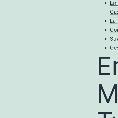
Emo
Cas
La 
Co
Str
Ges
E
M