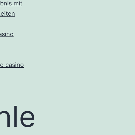
bnis mit
eiten
asino
o casino
hle