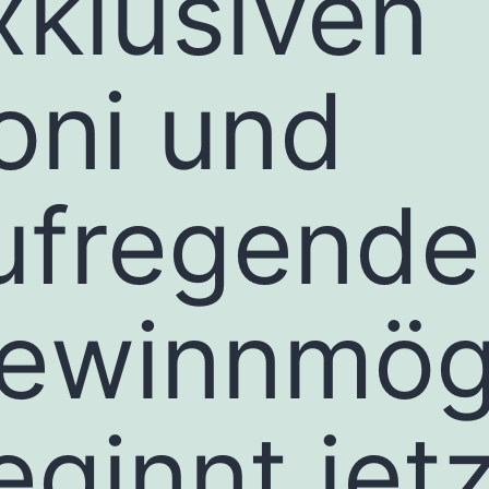
xklusiven
oni und
ufregende
ewinnmögl
eginnt jetz