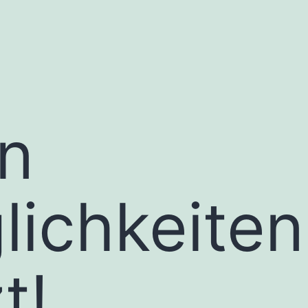
n
ichkeiten
t!