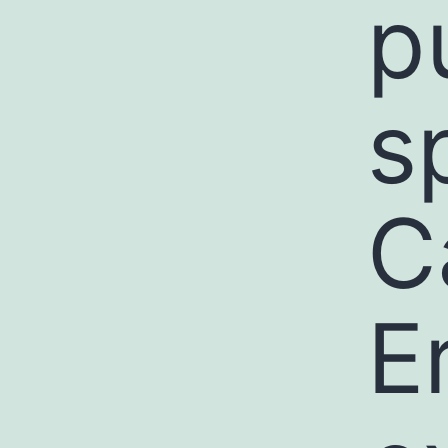
p
s
C
E