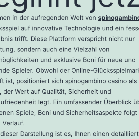
men in der aufregenden Welt von
spinogambino
sspiel auf innovative Technologie und ein fes
bnis trifft. Diese Plattform verspricht nicht nur
tung, sondern auch eine Vielzahl von
öglichkeiten und exklusive Boni für neue und
de Spieler. Obwohl der Online-Glücksspielmark
 ist, positioniert sich spinogambino casino als 
, der Wert auf Qualität, Sicherheit und
friedenheit legt. Ein umfassender Überblick ü
nen Spiele, Boni und Sicherheitsaspekte folgt
 Verlauf.
 dieser Darstellung ist es, Ihnen einen detaillier