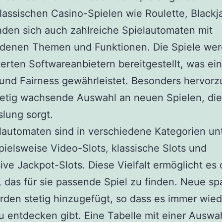
assischen Casino-Spielen wie Roulette, Blackj
nden sich auch zahlreiche Spielautomaten mit
edenen Themen und Funktionen. Die Spiele we
rten Softwareanbietern bereitgestellt, was ei
 und Fairness gewährleistet. Besonders hervor
stetig wachsende Auswahl an neuen Spielen, die
lung sorgt.
lautomaten sind in verschiedene Kategorien unte
pielsweise Video-Slots, klassische Slots und
ive Jackpot-Slots. Diese Vielfalt ermöglicht es
, das für sie passende Spiel zu finden. Neue s
rden stetig hinzugefügt, so dass es immer wie
 entdecken gibt. Eine Tabelle mit einer Auswa