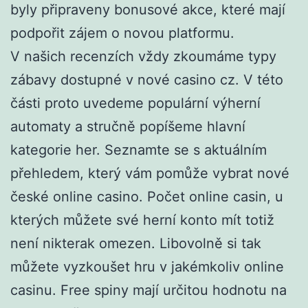
byly připraveny bonusové akce, které mají
podpořit zájem o novou platformu.
V našich recenzích vždy zkoumáme typy
zábavy dostupné v nové casino cz. V této
části proto uvedeme populární výherní
automaty a stručně popíšeme hlavní
kategorie her. Seznamte se s aktuálním
přehledem, který vám pomůže vybrat nové
české online casino. Počet online casin, u
kterých můžete své herní konto mít totiž
není nikterak omezen. Libovolně si tak
můžete vyzkoušet hru v jakémkoliv online
casinu. Free spiny mají určitou hodnotu na