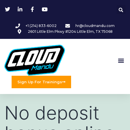
+1 (214) 833-6002
hr@cloudmandu.com
2601 Little Elm Pkwy #1204 Little Elm, TX 75068
Sign Up For Trainings
No deposit