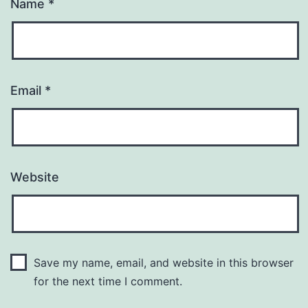
Name
*
Email
*
Website
Save my name, email, and website in this browser
for the next time I comment.