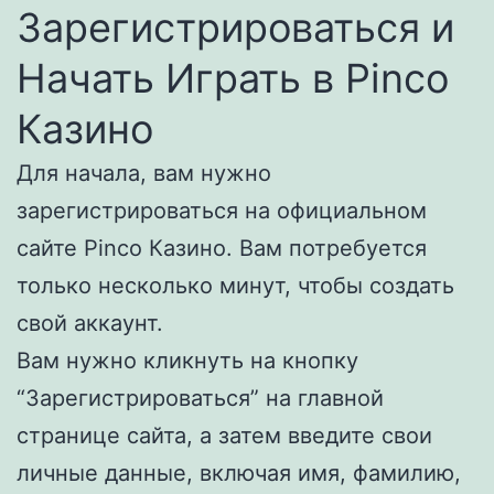
Зарегистрироваться и
Начать Играть в Pinco
Казино
Для начала, вам нужно
зарегистрироваться на официальном
сайте Pinco Казино. Вам потребуется
только несколько минут, чтобы создать
свой аккаунт.
Вам нужно кликнуть на кнопку
“Зарегистрироваться” на главной
странице сайта, а затем введите свои
личные данные, включая имя, фамилию,