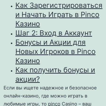
Как Зарегистрироваться
и Начать Играть в Pinco
Казино
Шаг 2: Вход в Аккаунт
Бонусы и Акции для
Новых Игроков в Pinco
Казино
Как получить бонусы и
акции?
Если вы ищете надежное и безопасное
онлайн-казино, где можно играть в
любимые игры, то
pinco
Casino – ваш