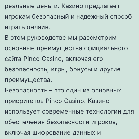
реальные деньги. Казино предлагает
игрокам безопасный и надежный способ
играть онлайн.
В этом руководстве мы рассмотрим
основные преимущества официального
сайта Pinco Casino, включая его
безопасность, игры, бонусы и другие
преимущества.
Безопасность – это один из основных
приоритетов Pinco Casino. Казино
использует современные технологии для
обеспечения безопасности игроков,
включая шифрование данных и