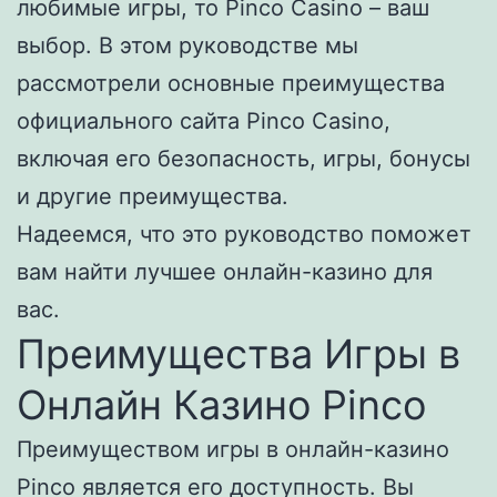
любимые игры, то Pinco Casino – ваш
выбор. В этом руководстве мы
рассмотрели основные преимущества
официального сайта Pinco Casino,
включая его безопасность, игры, бонусы
и другие преимущества.
Надеемся, что это руководство поможет
вам найти лучшее онлайн-казино для
вас.
Преимущества Игры в
Онлайн Казино Pinco
Преимуществом игры в онлайн-казино
Pinco является его доступность. Вы