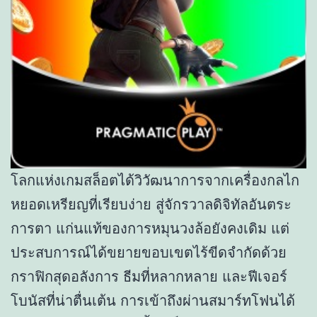
โลกแห่งเกมสล็อตได้วิวัฒนาการจากเครื่องกลไก
หยอดเหรียญที่เรียบง่าย สู่จักรวาลดิจิทัลอันตระ
การตา แก่นแท้ของการหมุนวงล้อยังคงเดิม แต่
ประสบการณ์ได้ขยายขอบเขตไร้ขีดจำกัดด้วย
กราฟิกสุดอลังการ ธีมที่หลากหลาย และฟีเจอร์
โบนัสที่น่าตื่นเต้น การเข้าถึงผ่านสมาร์ทโฟนได้