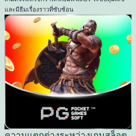
และมีธีมเรื่องราวที่ซับซ้อน
ความแตกต่างระหว่างเกมสล็อต