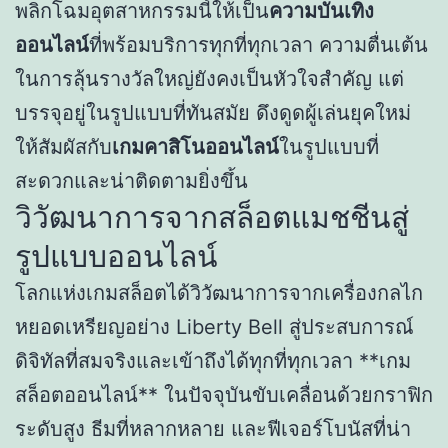
พลิกโฉมอุตสาหกรรมนี้ให้เป็น
ความบันเทิง
ออนไลน์
ที่พร้อมบริการทุกที่ทุกเวลา ความตื่นเต้น
ในการลุ้นรางวัลใหญ่ยังคงเป็นหัวใจสำคัญ แต่
บรรจุอยู่ในรูปแบบที่ทันสมัย ดึงดูดผู้เล่นยุคใหม่
ให้สัมผัสกับ
เกมคาสิโนออนไลน์
ในรูปแบบที่
สะดวกและน่าติดตามยิ่งขึ้น
วิวัฒนาการจากสล็อตแมชชีนสู่
รูปแบบออนไลน์
โลกแห่งเกมสล็อตได้วิวัฒนาการจากเครื่องกลไก
หยอดเหรียญอย่าง Liberty Bell สู่ประสบการณ์
ดิจิทัลที่สมจริงและเข้าถึงได้ทุกที่ทุกเวลา **เกม
สล็อตออนไลน์** ในปัจจุบันขับเคลื่อนด้วยกราฟิก
ระดับสูง ธีมที่หลากหลาย และฟีเจอร์โบนัสที่น่า