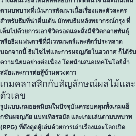
วางแผนเรียลไทม์ที่ทดสอบการตัดสินใจ และเกมเล่น
ตามบทบาทที่เน้นการพัฒนาเนื้อเรื่องและตัวละคร
สำหรับธีมที่น่าตื่นเต้น มักพบ
ธีมหลังพยากรณ์กรุง
ที่
เต็มไปด้วยการเอาชีวิตรอดและสิ่งมีชีวิตกลายพันธุ์
หรือธีมแฟนตาซีที่มีเวทมนตร์และสัตว์ประหลาด
นอกจากนี้ ธีมไซไฟและ
การผจญภัยในอวกาศ
ก็ได้รับ
ความนิยมอย่างต่อเนื่อง โดยนำเสนอเทคโนโลยีล้ำ
สมัยและการต่อสู้ข้ามดวงดาว
เกมคลาสสิกกับสัญลักษณ์ผลไม้และ
ตัวเลข
รูปแบบเกมยอดนิยมในปัจจุบันครอบคลุมทั้งเกมแอ็
กชันผจญภัย แบทเทิลรอยัล และเกมเล่นตามบทบาท
(RPG) ที่ดึงดูดผู้เล่นด้วยการเล่าเรื่องและโลกเปิด