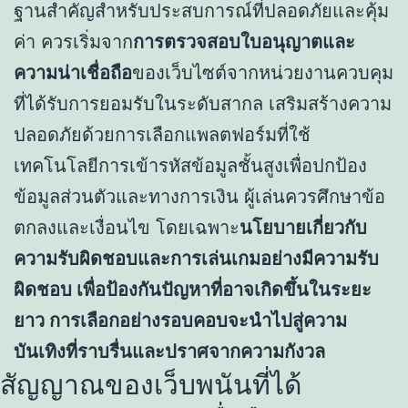
ฐานสำคัญสำหรับประสบการณ์ที่ปลอดภัยและคุ้ม
ค่า ควรเริ่มจาก
การตรวจสอบใบอนุญาตและ
ความน่าเชื่อถือ
ของเว็บไซต์จากหน่วยงานควบคุม
ที่ได้รับการยอมรับในระดับสากล เสริมสร้างความ
ปลอดภัยด้วยการเลือกแพลตฟอร์มที่ใช้
เทคโนโลยีการเข้ารหัสข้อมูลชั้นสูงเพื่อปกป้อง
ข้อมูลส่วนตัวและทางการเงิน ผู้เล่นควรศึกษาข้อ
ตกลงและเงื่อนไข โดยเฉพาะ
นโยบายเกี่ยวกับ
ความรับผิดชอบและการเล่นเกมอย่างมีความรับ
ผิดชอบ เพื่อป้องกันปัญหาที่อาจเกิดขึ้นในระยะ
ยาว การเลือกอย่างรอบคอบจะนำไปสู่ความ
บันเทิงที่ราบรื่นและปราศจากความกังวล
สัญญาณของเว็บพนันที่ได้