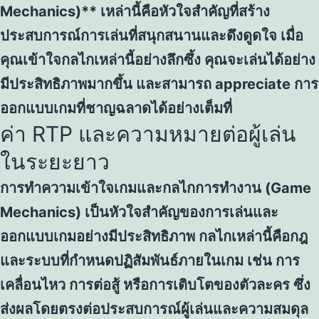
Mechanics)** เหล่านี้คือหัวใจสำคัญที่สร้าง
ประสบการณ์การเล่นที่สนุกสนานและดึงดูดใจ เมื่อ
คุณเข้าใจกลไกเหล่านี้อย่างลึกซึ้ง คุณจะเล่นได้อย่าง
มีประสิทธิภาพมากขึ้น และสามารถ appreciate การ
ออกแบบเกมที่ชาญฉลาดได้อย่างเต็มที่
ค่า RTP และความหมายต่อผู้เล่น
ในระยะยาว
การทำความเข้าใจเกมและกลไกการทำงาน (Game
Mechanics) เป็นหัวใจสำคัญของการเล่นและ
ออกแบบเกมอย่างมีประสิทธิภาพ กลไกเหล่านี้คือกฎ
และระบบที่กำหนดปฏิสัมพันธ์ภายในเกม เช่น การ
เคลื่อนไหว การต่อสู้ หรือการเติบโตของตัวละคร ซึ่ง
ส่งผลโดยตรงต่อประสบการณ์ผู้เล่นและความสมดุล