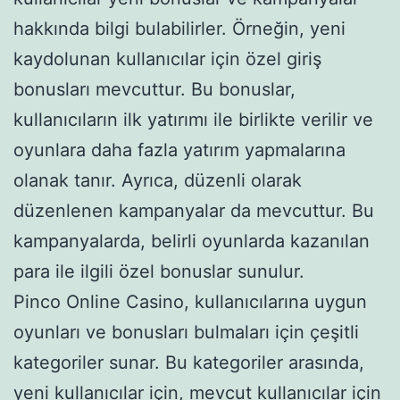
hakkında bilgi bulabilirler. Örneğin, yeni
kaydolunan kullanıcılar için özel giriş
bonusları mevcuttur. Bu bonuslar,
kullanıcıların ilk yatırımı ile birlikte verilir ve
oyunlara daha fazla yatırım yapmalarına
olanak tanır. Ayrıca, düzenli olarak
düzenlenen kampanyalar da mevcuttur. Bu
kampanyalarda, belirli oyunlarda kazanılan
para ile ilgili özel bonuslar sunulur.
Pinco Online Casino, kullanıcılarına uygun
oyunları ve bonusları bulmaları için çeşitli
kategoriler sunar. Bu kategoriler arasında,
yeni kullanıcılar için, mevcut kullanıcılar için