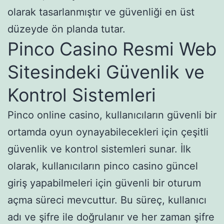
olarak tasarlanmıştır ve güvenliği en üst
düzeyde ön planda tutar.
Pinco Casino Resmi Web
Sitesindeki Güvenlik ve
Kontrol Sistemleri
Pinco online casino, kullanıcıların güvenli bir
ortamda oyun oynayabilecekleri için çeşitli
güvenlik ve kontrol sistemleri sunar. İlk
olarak, kullanıcıların pinco casino güncel
giriş yapabilmeleri için güvenli bir oturum
açma süreci mevcuttur. Bu süreç, kullanıcı
adı ve şifre ile doğrulanır ve her zaman şifre