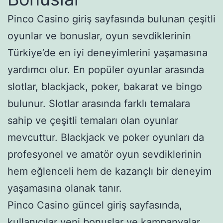
Pinco Casino giriş sayfasında bulunan çeşitli
oyunlar ve bonuslar, oyun sevdiklerinin
Türkiye’de en iyi deneyimlerini yaşamasına
yardımcı olur. En popüler oyunlar arasında
slotlar, blackjack, poker, bakarat ve bingo
bulunur. Slotlar arasında farklı temalara
sahip ve çeşitli temaları olan oyunlar
mevcuttur. Blackjack ve poker oyunları da
profesyonel ve amatör oyun sevdiklerinin
hem eğlenceli hem de kazançlı bir deneyim
yaşamasına olanak tanır.
Pinco Casino güncel giriş sayfasında,
kullanıcılar yeni bonuslar ve kampanyalar