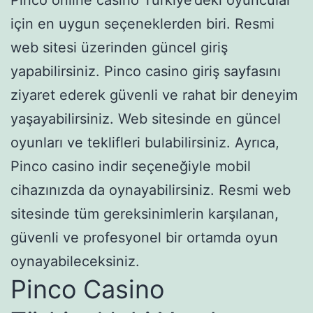
Pinco online casino Türkiye’deki oyuncular
için en uygun seçeneklerden biri. Resmi
web sitesi üzerinden güncel giriş
yapabilirsiniz. Pinco casino giriş sayfasını
ziyaret ederek güvenli ve rahat bir deneyim
yaşayabilirsiniz. Web sitesinde en güncel
oyunları ve teklifleri bulabilirsiniz. Ayrıca,
Pinco casino indir seçeneğiyle mobil
cihazınızda da oynayabilirsiniz. Resmi web
sitesinde tüm gereksinimlerin karşılanan,
güvenli ve profesyonel bir ortamda oyun
oynayabileceksiniz.
Pinco Casino