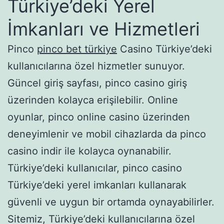
Türkiye’deki Yerel
İmkanları ve Hizmetleri
Pinco
pinco bet türkiye
Casino Türkiye’deki
kullanıcılarına özel hizmetler sunuyor.
Güncel giriş sayfası, pinco casino giriş
üzerinden kolayca erişilebilir. Online
oyunlar, pinco online casino üzerinden
deneyimlenir ve mobil cihazlarda da pinco
casino indir ile kolayca oynanabilir.
Türkiye’deki kullanıcılar, pinco casino
Türkiye’deki yerel imkanları kullanarak
güvenli ve uygun bir ortamda oynayabilirler.
Sitemiz, Türkiye’deki kullanıcılarına özel