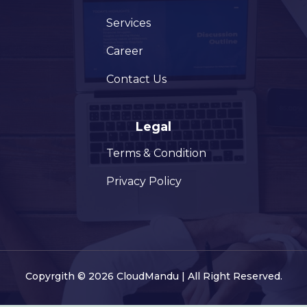
Services
Career
Contact Us
Legal
Terms & Condition
Privacy Policy
Copyrgith © 2026 CloudMandu | All Right Reserved.