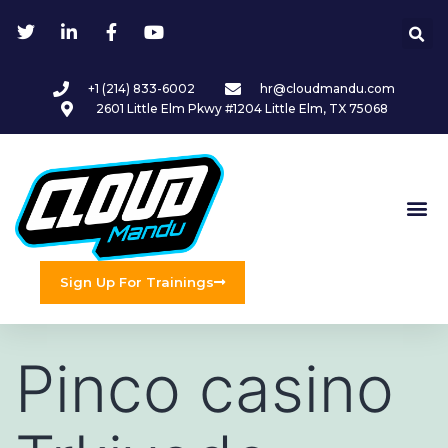
+1 (214) 833-6002
hr@cloudmandu.com
2601 Little Elm Pkwy #1204 Little Elm, TX 75068
Sign Up For Trainings
Pinco casino