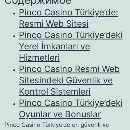
Содержимое
Pinco Casino Türkiye’de:
Resmi Web Sitesi
Pinco Casino Türkiye’deki
Yerel İmkanları ve
Hizmetleri
Pinco Casino Resmi Web
Sitesindeki Güvenlik ve
Kontrol Sistemleri
Pinco Casino Türkiye’deki
Oyunlar ve Bonuslar
Pinco Casino Türkiye’de en güvenli ve