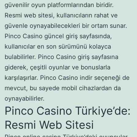
güvenilir oyun platformlarından biridir.
Resmi web sitesi, kullanıcıların rahat ve
güvenle oynayabilecekleri bir ortam sunar.
Pinco Casino güncel giriş sayfasında,
kullanıcılar en son sürümünü kolayca
bulabilirler. Pinco Casino giriş sayfasına
giderek, çeşitli oyunlar ve bonuslarla
karşılaşırlar. Pinco Casino indir seçeneği de
mevcut, bu sayede mobil cihazlardan da
oynayabilirler.
Pinco Casino Türkiye’de:
Resmi Web Sitesi