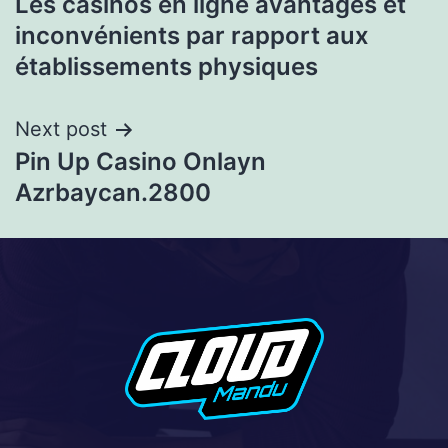
Les casinos en ligne avantages et
inconvénients par rapport aux
établissements physiques
Next post
Pin Up Casino Onlayn
Azrbaycan.2800