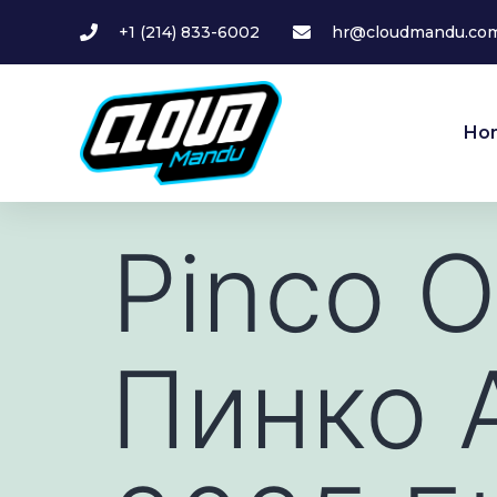
+1 (214) 833-6002
hr@cloudmandu.co
Ho
Pinco O
Пинко 