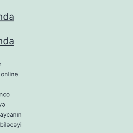
nda
nda
m
 online
inco
və
baycanın
biləcəyi