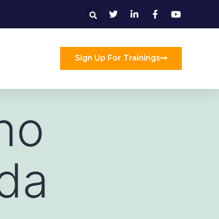
Sign Up For Trainings
no
da