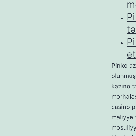
m
P
tə
P
et
Pinko az
olunmuş 
kazino t
mərhələs
casino p
maliyyə 
məsuliyy