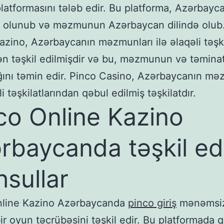
latformasını tələb edir. Bu platforma, Azərbaycan
n olunub və məzmunun Azərbaycan dilində olub
azino, Azərbaycanın məzmunları ilə əlaqəli təşki
ən təşkil edilmişdir və bu, məzmunun və təmina
lığını təmin edir. Pinco Casino, Azərbaycanın mə
li təşkilatlarından qəbul edilmiş təşkilatdır.
co Online Kazino
rbaycanda təşkil ed
sullar
nline Kazino Azərbaycanda
pinco giriş
mənəmsi
 bir oyun təcrübəsini təşkil edir. Bu platformada 