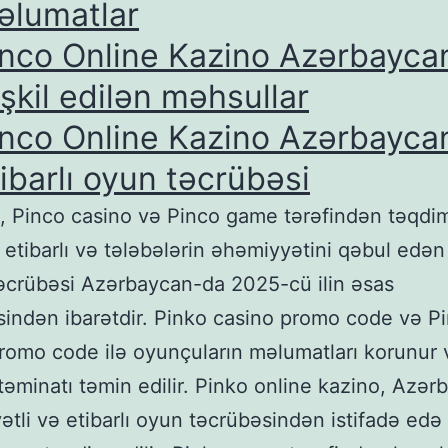
əlumatlar
inco Online Kazino Azərbayca
şkil edilən məhsullar
inco Online Kazino Azərbayca
ibarlı oyun təcrübəsi
, Pinco casino və Pinco game tərəfindən təqdi
etibarlı və tələbələrin əhəmiyyətini qəbul edən
əcrübəsi Azərbaycan-da 2025-cü ilin əsas
indən ibarətdir. Pinko casino promo code və P
romo code ilə oyunçuların məlumatları korunur 
təminatı təmin edilir. Pinko online kazino, Azər
ətli və etibarlı oyun təcrübəsindən istifadə edə 