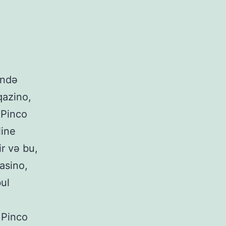
ində
qazino,
 Pinco
line
ir və bu,
asino,
bul
 Pinco