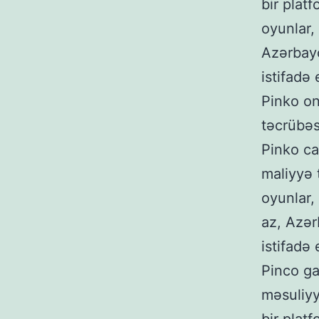
bir plat
oyunlar,
Azərbayc
istifadə 
Pinko on
təcrübəs
Pinko ca
maliyyə 
oyunlar,
az, Azər
istifadə
Pinco ga
məsuliyy
bir platf