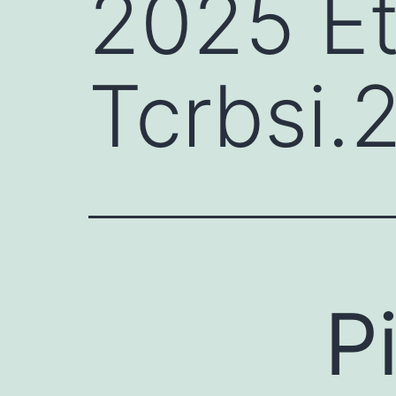
2025 Et
Tcrbsi.
P