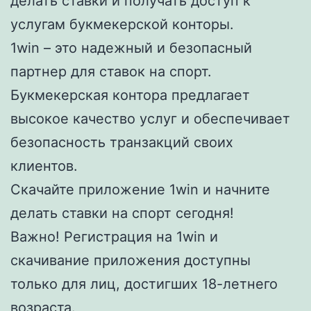
делать ставки и получать доступ к
услугам букмекерской конторы.
1win – это надежный и безопасный
партнер для ставок на спорт.
Букмекерская контора предлагает
высокое качество услуг и обеспечивает
безопасность транзакций своих
клиентов.
Скачайте приложение 1win и начните
делать ставки на спорт сегодня!
Важно! Регистрация на 1win и
скачивание приложения доступны
только для лиц, достигших 18-летнего
возраста.