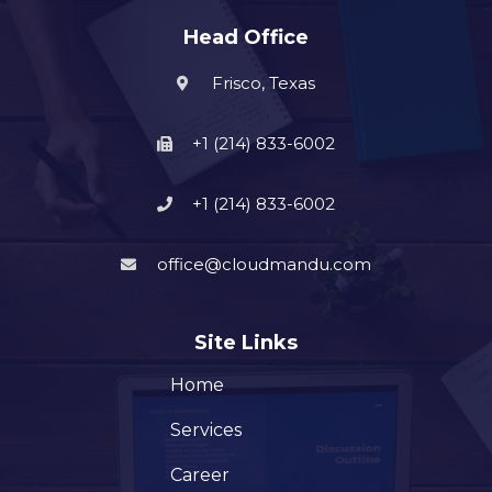
Head Office
Frisco, Texas
+1 (214) 833-6002
+1 (214) 833-6002
office@cloudmandu.com
Site Links
Home
Services
Career