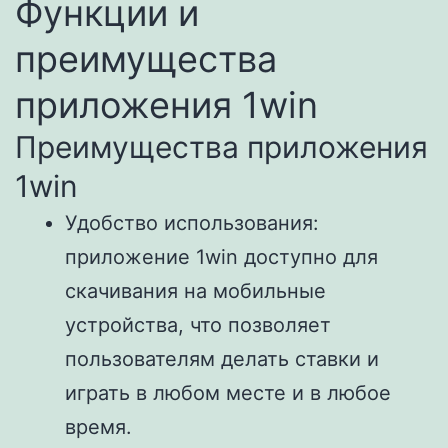
Функции и
преимущества
приложения 1win
Преимущества приложения
1win
Удобство использования:
приложение 1win доступно для
скачивания на мобильные
устройства, что позволяет
пользователям делать ставки и
играть в любом месте и в любое
время.