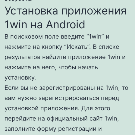
Установка приложения
1win на Android
В поисковом поле введите “1win” и
нажмите на кнопку “Искать”. В списке
результатов найдите приложение 1win и
нажмите на него, чтобы начать
установку.
Если вы не зарегистрированы на 1win, то
вам нужно зарегистрироваться перед
установкой приложения. Для этого
перейдите на официальный сайт 1win,
заполните форму регистрации и