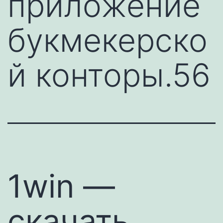
приложение
букмекерско
й конторы.56
1win —
скачать