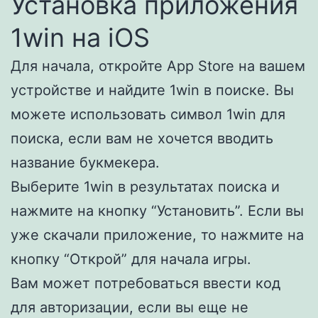
Установка приложения
1win на iOS
Для начала, откройте App Store на вашем
устройстве и найдите 1win в поиске. Вы
можете использовать символ 1win для
поиска, если вам не хочется вводить
название букмекера.
Выберите 1win в результатах поиска и
нажмите на кнопку “Установить”. Если вы
уже скачали приложение, то нажмите на
кнопку “Открой” для начала игры.
Вам может потребоваться ввести код
для авторизации, если вы еще не