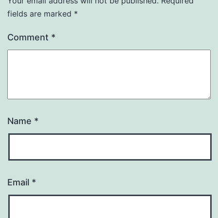
Your email address will not be published.
Required
fields are marked
*
Comment
*
Name
*
Email
*