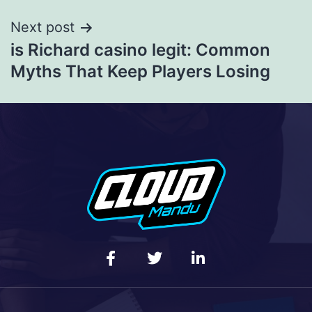
Next post
is Richard casino legit: Common
Myths That Keep Players Losing