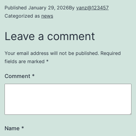
Published
January 29, 2026
By
yanz@123457
Categorized as
news
Leave a comment
Your email address will not be published.
Required
fields are marked
*
Comment
*
Name
*