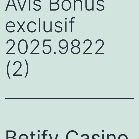
Avis Bonus
exclusif
2025.9822
(2)
Betify Casino