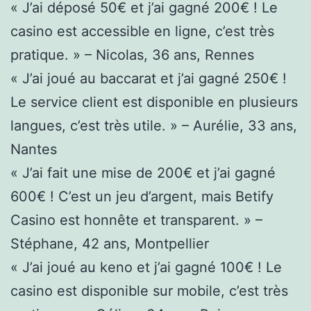
« J’ai déposé 50€ et j’ai gagné 200€ ! Le
casino est accessible en ligne, c’est très
pratique. » – Nicolas, 36 ans, Rennes
« J’ai joué au baccarat et j’ai gagné 250€ !
Le service client est disponible en plusieurs
langues, c’est très utile. » – Aurélie, 33 ans,
Nantes
« J’ai fait une mise de 200€ et j’ai gagné
600€ ! C’est un jeu d’argent, mais Betify
Casino est honnête et transparent. » –
Stéphane, 42 ans, Montpellier
« J’ai joué au keno et j’ai gagné 100€ ! Le
casino est disponible sur mobile, c’est très