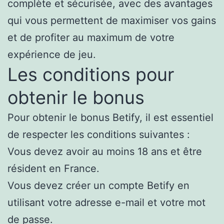
complète et sécurisée, avec des avantages
qui vous permettent de maximiser vos gains
et de profiter au maximum de votre
expérience de jeu.
Les conditions pour
obtenir le bonus
Pour obtenir le bonus Betify, il est essentiel
de respecter les conditions suivantes :
Vous devez avoir au moins 18 ans et être
résident en France.
Vous devez créer un compte Betify en
utilisant votre adresse e-mail et votre mot
de passe.