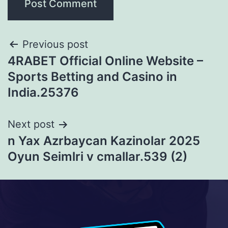
Previous post
4RABET Official Online Website –
Sports Betting and Casino in
India.25376
Next post
n Yax Azrbaycan Kazinolar 2025
Oyun Seimlri v cmallar.539 (2)