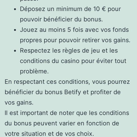
Déposez un minimum de 10 € pour
pouvoir bénéficier du bonus.
Jouez au moins 5 fois avec vos fonds
propres pour pouvoir retirer vos gains.
Respectez les règles de jeu et les
conditions du casino pour éviter tout
problème.
En respectant ces conditions, vous pourrez
bénéficier du bonus Betify et profiter de
vos gains.
Il est important de noter que les conditions
du bonus peuvent varier en fonction de
votre situation et de vos choix.