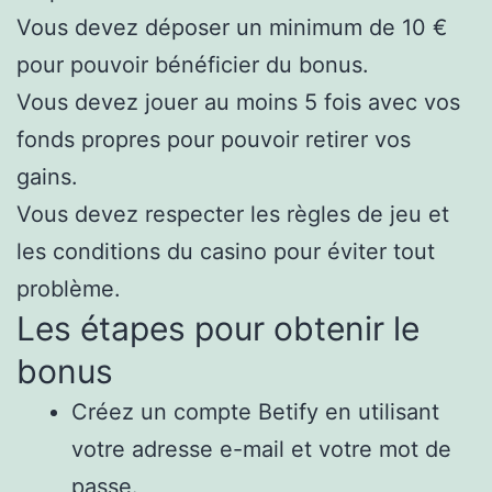
Vous devez déposer un minimum de 10 €
pour pouvoir bénéficier du bonus.
Vous devez jouer au moins 5 fois avec vos
fonds propres pour pouvoir retirer vos
gains.
Vous devez respecter les règles de jeu et
les conditions du casino pour éviter tout
problème.
Les étapes pour obtenir le
bonus
Créez un compte Betify en utilisant
votre adresse e-mail et votre mot de
passe.