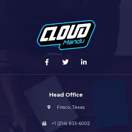
Head Office
Frisco, Texas
+1 (214) 833-6002