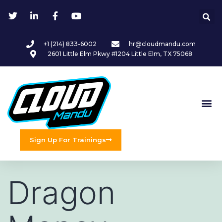
+1 (214) 833-6002
hr@cloudmandu.com
2601 Little Elm Pkwy #1204 Little Elm, TX 75068
Sign Up For Trainings
Dragon