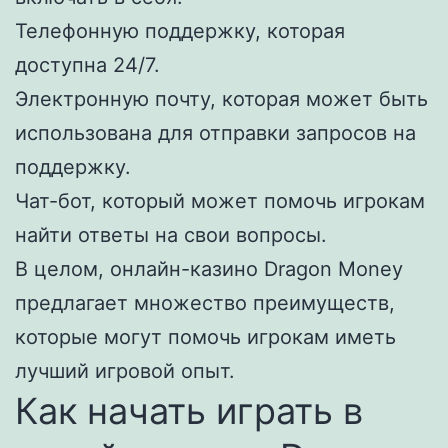
Телефонную поддержку, которая
доступна 24/7.
Электронную почту, которая может быть
использована для отправки запросов на
поддержку.
Чат-бот, который может помочь игрокам
найти ответы на свои вопросы.
В целом, онлайн-казино Dragon Money
предлагает множество преимуществ,
которые могут помочь игрокам иметь
лучший игровой опыт.
Как начать играть в