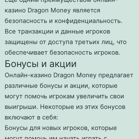
казино Dragon Money является
безопасность и конфиденциальность.
Все транзакции и данные игроков
защищены от доступа третьих лиц, что
обеспечивает безопасность игроков.
Бонусы и акции
Онлайн-казино Dragon Money предлагает
различные бонусы и акции, которые
могут помочь игрокам увеличить свои
выигрыши. Некоторые из этих бонусов
включают в себя:
Бонусы для новых игроков, которые
могут помочь им начать играть с