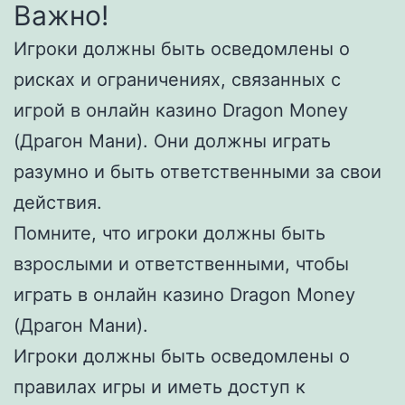
Важно!
Игроки должны быть осведомлены о
рисках и ограничениях, связанных с
игрой в онлайн казино Dragon Money
(Драгон Мани). Они должны играть
разумно и быть ответственными за свои
действия.
Помните, что игроки должны быть
взрослыми и ответственными, чтобы
играть в онлайн казино Dragon Money
(Драгон Мани).
Игроки должны быть осведомлены о
правилах игры и иметь доступ к