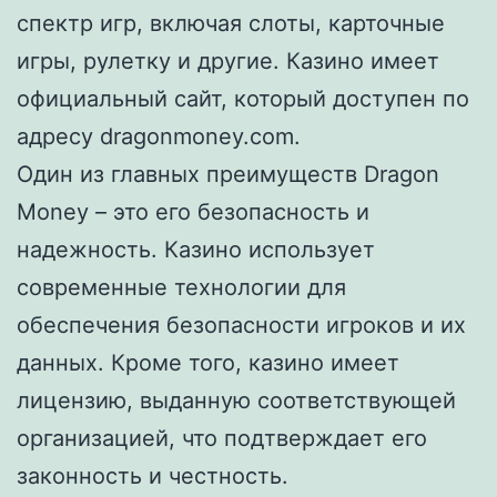
спектр игр, включая слоты, карточные
игры, рулетку и другие. Казино имеет
официальный сайт, который доступен по
адресу dragonmoney.com.
Один из главных преимуществ Dragon
Money – это его безопасность и
надежность. Казино использует
современные технологии для
обеспечения безопасности игроков и их
данных. Кроме того, казино имеет
лицензию, выданную соответствующей
организацией, что подтверждает его
законность и честность.