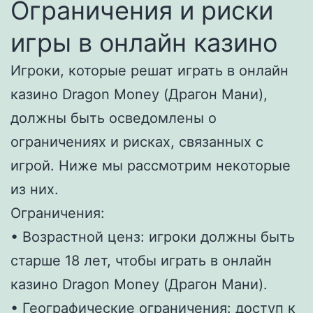
Ограничения и риски
игры в онлайн казино
Игроки, которые решат играть в онлайн
казино Dragon Money (Драгон Мани),
должны быть осведомлены о
ограничениях и рисках, связанных с
игрой. Ниже мы рассмотрим некоторые
из них.
Ограничения:
• Возрастной ценз: игроки должны быть
старше 18 лет, чтобы играть в онлайн
казино Dragon Money (Драгон Мани).
• Географические ограничения: доступ к