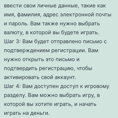
ввести свои личные данные, такие как
имя, фамилия, адрес электронной почты
и пароль. Вам также нужно выбрать
валюту, в которой вы будете играть.
Шаг 3: Вам будет отправлено письмо с
подтверждением регистрации. Вам
нужно открыть это письмо и
подтвердить регистрацию, чтобы
активировать свой аккаунт.
Шаг 4: Вам доступен доступ к игровому
разделу. Вам можно выбрать игру, в
которой вы хотите играть, и начать
играть на деньги.