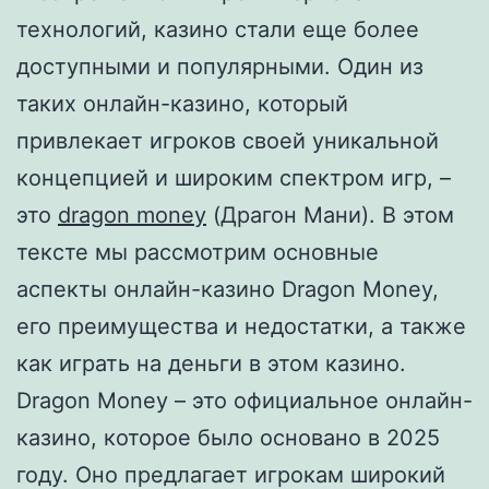
технологий, казино стали еще более
доступными и популярными. Один из
таких онлайн-казино, который
привлекает игроков своей уникальной
концепцией и широким спектром игр, –
это
dragon money
(Драгон Мани). В этом
тексте мы рассмотрим основные
аспекты онлайн-казино Dragon Money,
его преимущества и недостатки, а также
как играть на деньги в этом казино.
Dragon Money – это официальное онлайн-
казино, которое было основано в 2025
году. Оно предлагает игрокам широкий