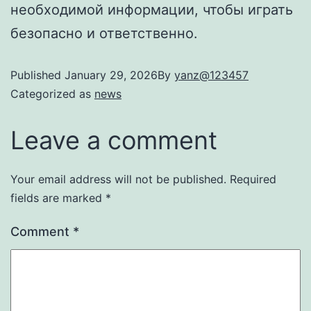
необходимой информации, чтобы играть
безопасно и ответственно.
Published
January 29, 2026
By
yanz@123457
Categorized as
news
Leave a comment
Your email address will not be published.
Required
fields are marked
*
Comment
*