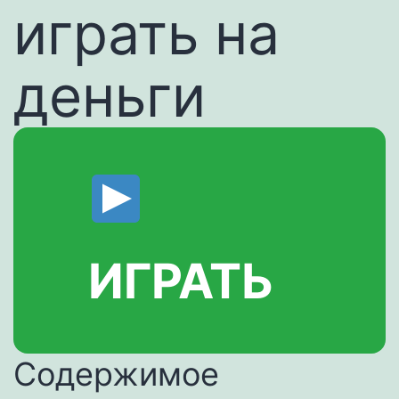
играть на
деньги
ИГРАТЬ
Содержимое