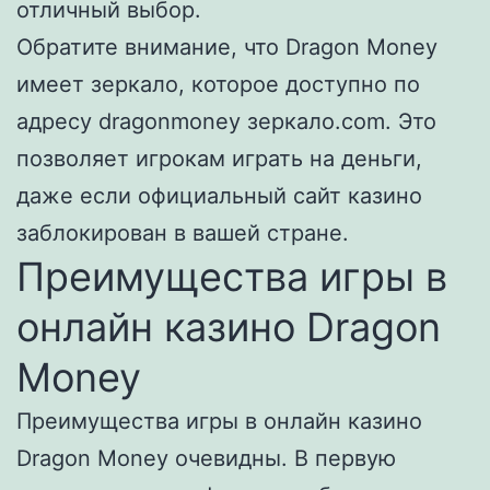
отличный выбор.
Обратите внимание, что Dragon Money
имеет зеркало, которое доступно по
адресу dragonmoney зеркало.com. Это
позволяет игрокам играть на деньги,
даже если официальный сайт казино
заблокирован в вашей стране.
Преимущества игры в
онлайн казино Dragon
Money
Преимущества игры в онлайн казино
Dragon Money очевидны. В первую