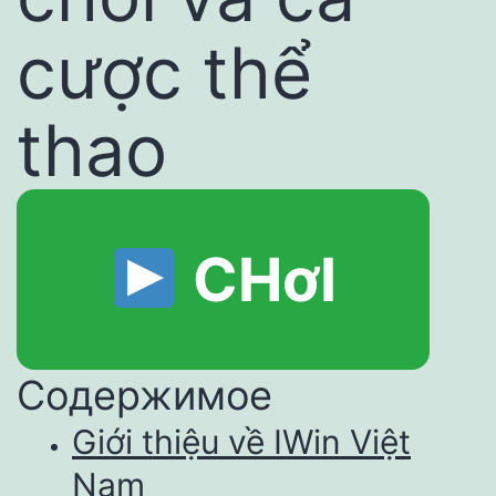
cược thể
thao
CHơI
Содержимое
Giới thiệu về IWin Việt
Nam