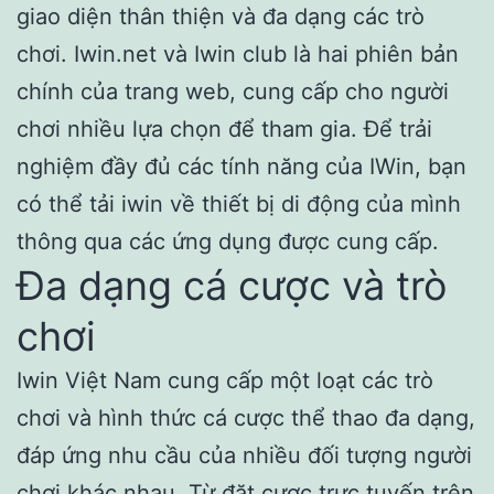
giao diện thân thiện và đa dạng các trò
chơi. Iwin.net và Iwin club là hai phiên bản
chính của trang web, cung cấp cho người
chơi nhiều lựa chọn để tham gia. Để trải
nghiệm đầy đủ các tính năng của IWin, bạn
có thể tải iwin về thiết bị di động của mình
thông qua các ứng dụng được cung cấp.
Đa dạng cá cược và trò
chơi
Iwin Việt Nam cung cấp một loạt các trò
chơi và hình thức cá cược thể thao đa dạng,
đáp ứng nhu cầu của nhiều đối tượng người
chơi khác nhau. Từ đặt cược trực tuyến trên