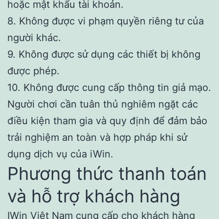
hoặc mật khẩu tài khoản.
8. Không được vi phạm quyền riêng tư của
người khác.
9. Không được sử dụng các thiết bị không
được phép.
10. Không được cung cấp thông tin giả mạo.
Người chơi cần tuân thủ nghiêm ngặt các
điều kiện tham gia và quy định để đảm bảo
trải nghiệm an toàn và hợp pháp khi sử
dụng dịch vụ của iWin.
Phương thức thanh toán
và hỗ trợ khách hàng
IWin Việt Nam cung cấp cho khách hàng