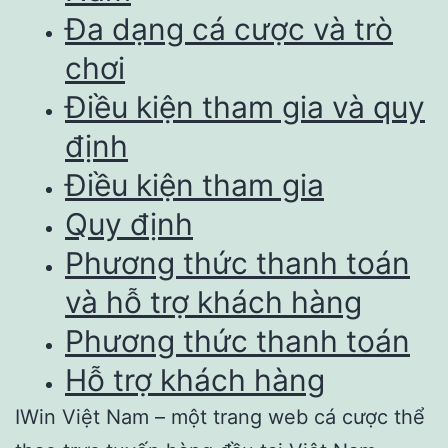
Đa dạng cá cược và trò
chơi
Điều kiện tham gia và quy
định
Điều kiện tham gia
Quy định
Phương thức thanh toán
và hỗ trợ khách hàng
Phương thức thanh toán
Hỗ trợ khách hàng
IWin Việt Nam – một trang web cá cược thể