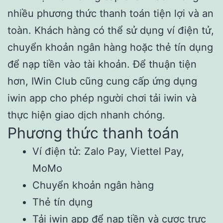
nhiều phương thức thanh toán tiện lợi và an
toàn. Khách hàng có thể sử dụng ví điện tử,
chuyển khoản ngân hàng hoặc thẻ tín dụng
để nạp tiền vào tài khoản. Để thuận tiện
hơn, IWin Club cũng cung cấp ứng dụng
iwin app cho phép người chơi tải iwin và
thực hiện giao dịch nhanh chóng.
Phương thức thanh toán
Ví điện tử: Zalo Pay, Viettel Pay,
MoMo
Chuyển khoản ngân hàng
Thẻ tín dụng
Tải iwin app để nạp tiền và cược trực