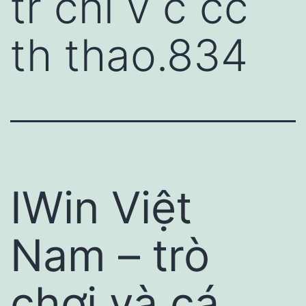
tr chi v c cc
th thao.834
IWin Việt
Nam – trò
chơi và cá