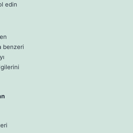
l edin
yen
a benzeri
yı
gilerini
an
eri