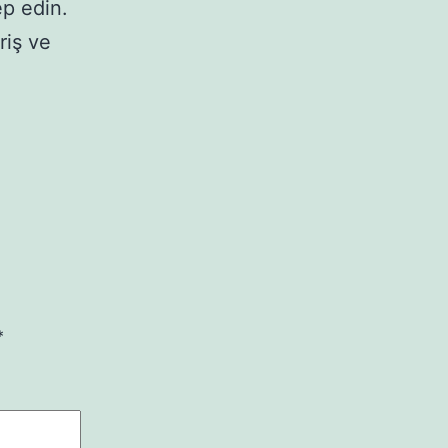
ep edin.
riş ve
*