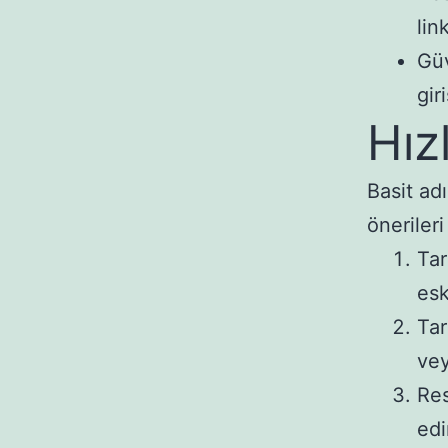
lin
Güv
gir
Hız
Basit ad
önerileri
Tar
esk
Tar
vey
Res
edi