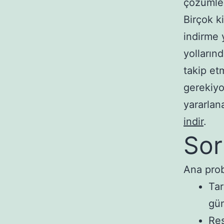
çözümle
Birçok k
indirme 
yolların
takip et
gerekiyo
yararlana
indir
.
Sor
Ana prob
Tar
gün
Res