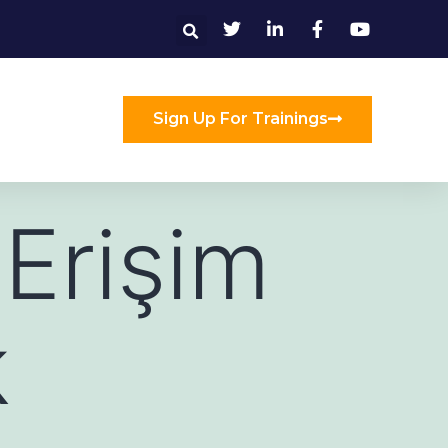
Sign Up For Trainings
Erişim
k