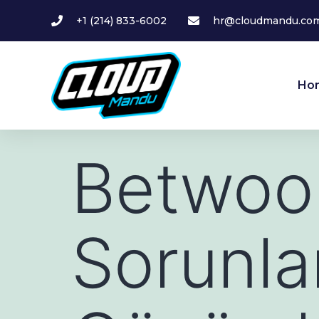
+1 (214) 833-6002
hr@cloudmandu.co
Ho
Betwoon
Sorunlar