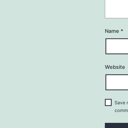
Name
*
Website
Save m
comm