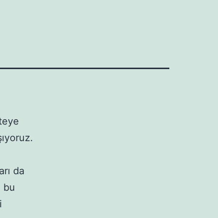
teye
şıyoruz.
arı da
; bu
i