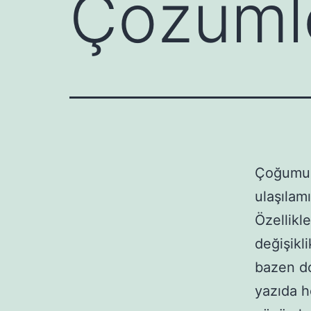
Çözüml
Çoğumuz 
ulaşılamı
Özellikl
değişikli
bazen do
yazıda h