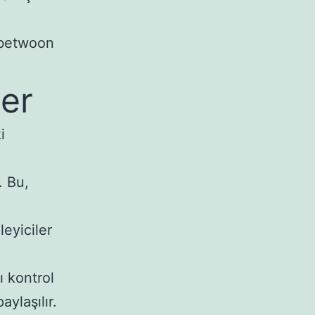
 betwoon
ler
i
. Bu,
leyiciler
ı kontrol
ylaşılır.