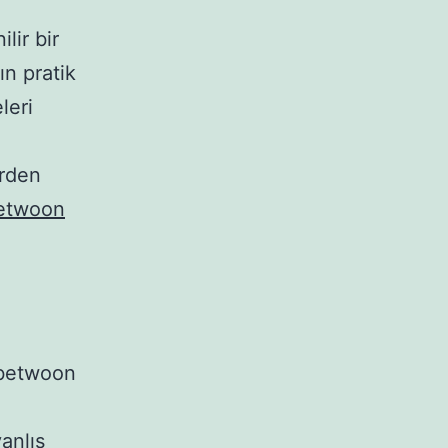
lir bir
ın pratik
leri
erden
etwoon
 betwoon
anlış