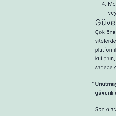
Mob
vey
Güven
Çok önem
sitelerd
platform
kullanın,
sadece g
Unutmay
güvenli 
Son olar