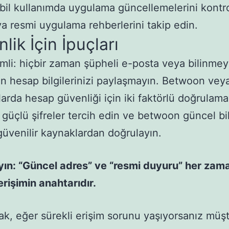
il kullanımda uygulama güncellemelerini kontro
a resmi uygulama rehberlerini takip edin.
lik İçin İpuçları
li: hiçbir zaman şüpheli e-posta veya bilinme
en hesap bilgilerinizi paylaşmayın. Betwoon vey
larda hesap güvenliği için iki faktörlü doğrulama
 güçlü şifreler tercih edin ve betwoon güncel bil
üvenilir kaynaklardan doğrulayın.
ın: “Güncel adres” ve “resmi duyuru” her zam
erişimin anahtarıdır.
ak, eğer sürekli erişim sorunu yaşıyorsanız müşt