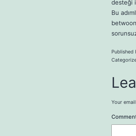
desteği 
Bu adıml
betwoon 
sorunsuz
Published
Categoriz
Lea
Your email
Commen