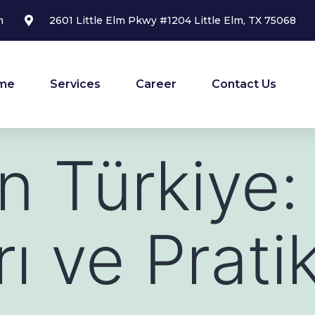
m
2601 Little Elm Pkwy #1204 Little Elm, TX 75068
me
Services
Career
Contact Us
 Türkiye: 
ı ve Prati