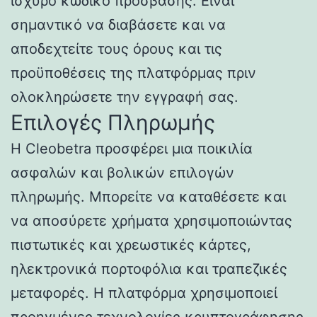
ισχυρό κωδικό πρόσβασης. Είναι
σημαντικό να διαβάσετε και να
αποδεχτείτε τους όρους και τις
προϋποθέσεις της πλατφόρμας πριν
ολοκληρώσετε την εγγραφή σας.
Επιλογές Πληρωμής
Η Cleobetra προσφέρει μια ποικιλία
ασφαλών και βολικών επιλογών
πληρωμής. Μπορείτε να καταθέσετε και
να αποσύρετε χρήματα χρησιμοποιώντας
πιστωτικές και χρεωστικές κάρτες,
ηλεκτρονικά πορτοφόλια και τραπεζικές
μεταφορές. Η πλατφόρμα χρησιμοποιεί