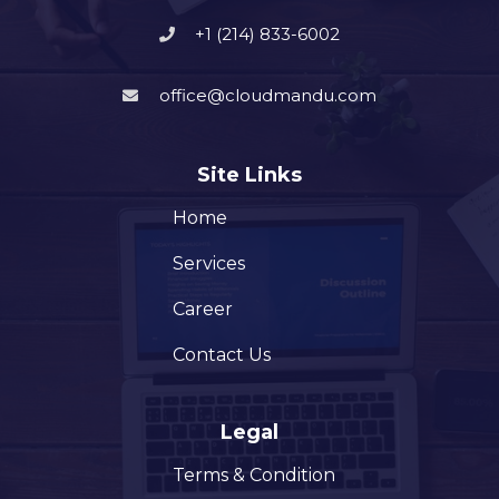
+1 (214) 833-6002
office@cloudmandu.com
Site Links
Home
Services
Career
Contact Us
Legal
Terms & Condition