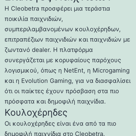
Η Cleobetra προσφέρει μια τεράστια
ποικιλία παιχνιδιών,
συμπεριλαμβανομένων κουλοχέρηδων,
επιτραπέζιων παιχνιδιών και παιχνιδιών με
ζωντανό dealer. Η πλατφόρμα
συνεργάζεται με κορυφαίους παρόχους
λογισμικού, όπως η NetEnt, η Microgaming
και η Evolution Gaming, για να διασφαλίσει
ότι οι παίκτες έχουν πρόσβαση στα πιο
πρόσφατα και δημοφιλή παιχνίδια.
Κουλοχέρηδες
Οι κουλοχέρηδες είναι ένα από τα πιο
δημοφιλή παιχνίδια στο Cleobetra.