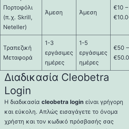
Πορτοφόλι
€10 –
Άμεση
Άμεση
(π.χ. Skrill,
€10.
Neteller)
1-3
1-5
Τραπεζική
€50 –
εργάσιμες
εργάσιμες
Μεταφορά
€50.
ημέρες
ημέρες
Διαδικασία Cleobetra
Login
Η διαδικασία
cleobetra login
είναι γρήγορη
και εύκολη. Απλώς εισαγάγετε το όνομα
χρήστη και τον κωδικό πρόσβασής σας