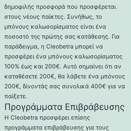
δημοφιλής προσφορά που προσφέρεται
στους νέους παίκτες. Συνήθως, το
μπόνους καλωσορίσματος είναι ένα
ποσοστό της πρώτης σας κατάθεσης. Για
παράδειγμα, η Cleobetra μπορεί να
προσφέρει ένα μπόνους καλωσορίσματος
100% έως και 200€. Αυτό σημαίνει ότι αν
καταθέσετε 200€, θα λάβετε ένα μπόνους
200€, δίνοντάς σας συνολικά 400€ για να
παίξετε.
Προγράμματα Επιβράβευσης
Η Cleobetra προσφέρει επίσης
προγράμματα επιβράβευσης για τους