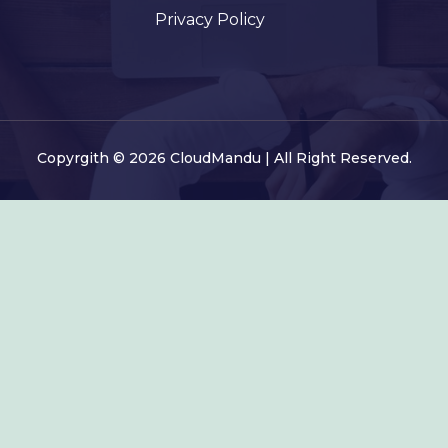
Privacy Policy
Copyrgith © 2026 CloudMandu | All Right Reserved.