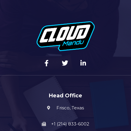
Head Office
Frisco, Texas
+1 (214) 833-6002