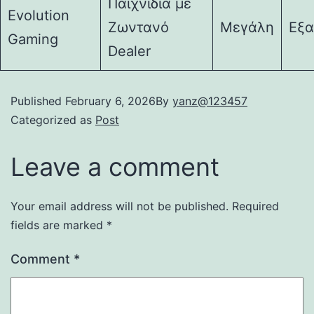
Παιχνίδια με
Evolution
Ζωντανό
Μεγάλη
Εξα
Gaming
Dealer
Published
February 6, 2026
By
yanz@123457
Categorized as
Post
Leave a comment
Your email address will not be published.
Required
fields are marked
*
Comment
*