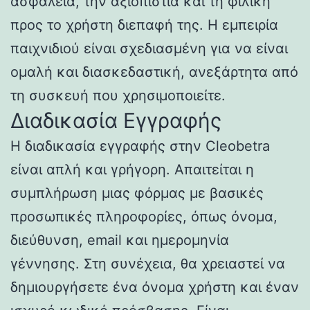
ασφάλεια, την αξιοπιστία και τη φιλική
προς το χρήστη διεπαφή της. Η εμπειρία
παιχνιδιού είναι σχεδιασμένη για να είναι
ομαλή και διασκεδαστική, ανεξάρτητα από
τη συσκευή που χρησιμοποιείτε.
Διαδικασία Εγγραφής
Η διαδικασία εγγραφής στην Cleobetra
είναι απλή και γρήγορη. Απαιτείται η
συμπλήρωση μιας φόρμας με βασικές
προσωπικές πληροφορίες, όπως όνομα,
διεύθυνση, email και ημερομηνία
γέννησης. Στη συνέχεια, θα χρειαστεί να
δημιουργήσετε ένα όνομα χρήστη και έναν