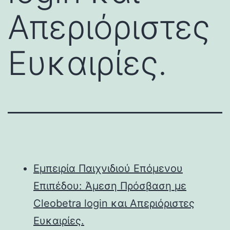
Απεριόριστες
Ευκαιρίες.
Εμπειρία Παιχνιδιού Επόμενου
Επιπέδου: Άμεση Πρόσβαση με
Cleobetra login και Απεριόριστες
Ευκαιρίες.