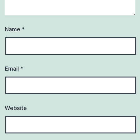
Name
*
Email
*
Website