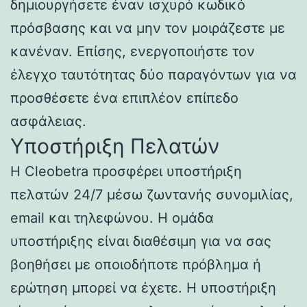
δημιουργήσετε έναν ισχυρό κωδικό
πρόσβασης και να μην τον μοιράζεστε με
κανέναν. Επίσης, ενεργοποιήστε τον
έλεγχο ταυτότητας δύο παραγόντων για να
προσθέσετε ένα επιπλέον επίπεδο
ασφάλειας.
Υποστήριξη Πελατών
Η Cleobetra προσφέρει υποστήριξη
πελατών 24/7 μέσω ζωντανής συνομιλίας,
email και τηλεφώνου. Η ομάδα
υποστήριξης είναι διαθέσιμη για να σας
βοηθήσει με οποιοδήποτε πρόβλημα ή
ερώτηση μπορεί να έχετε. Η υποστήριξη