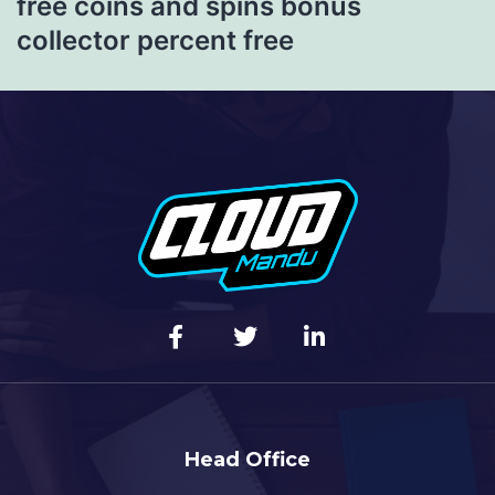
free coins and spins bonus
collector percent free
Head Office