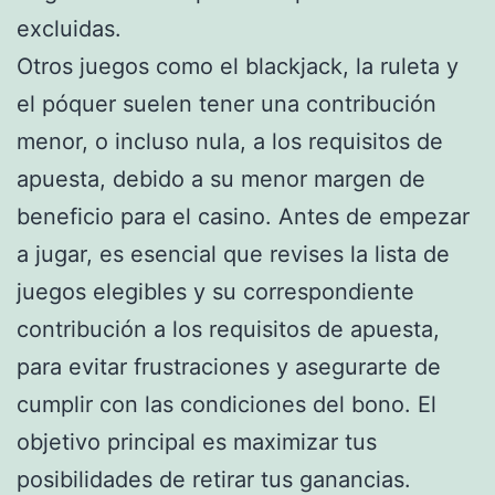
excluidas.
Otros juegos como el blackjack, la ruleta y
el póquer suelen tener una contribución
menor, o incluso nula, a los requisitos de
apuesta, debido a su menor margen de
beneficio para el casino. Antes de empezar
a jugar, es esencial que revises la lista de
juegos elegibles y su correspondiente
contribución a los requisitos de apuesta,
para evitar frustraciones y asegurarte de
cumplir con las condiciones del bono. El
objetivo principal es maximizar tus
posibilidades de retirar tus ganancias.