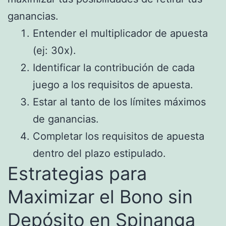
ganancias.
Entender el multiplicador de apuesta
(ej: 30x).
Identificar la contribución de cada
juego a los requisitos de apuesta.
Estar al tanto de los límites máximos
de ganancias.
Completar los requisitos de apuesta
dentro del plazo estipulado.
Estrategias para
Maximizar el Bono sin
Depósito en Spinanga