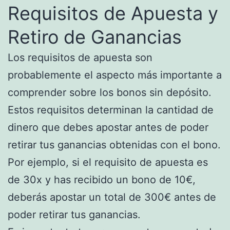
Requisitos de Apuesta y
Retiro de Ganancias
Los requisitos de apuesta son
probablemente el aspecto más importante a
comprender sobre los bonos sin depósito.
Estos requisitos determinan la cantidad de
dinero que debes apostar antes de poder
retirar tus ganancias obtenidas con el bono.
Por ejemplo, si el requisito de apuesta es
de 30x y has recibido un bono de 10€,
deberás apostar un total de 300€ antes de
poder retirar tus ganancias.