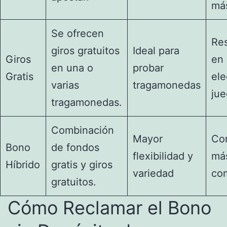
más
Se ofrecen
Res
giros gratuitos
Ideal para
Giros
en 
en una o
probar
Gratis
ele
varias
tragamonedas
ju
tragamonedas.
Combinación
Mayor
Co
Bono
de fondos
flexibilidad y
má
Híbrido
gratis y giros
variedad
co
gratuitos.
Cómo Reclamar el Bono