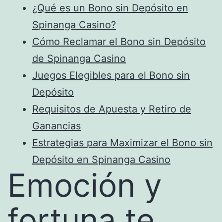
¿Qué es un Bono sin Depósito en
Spinanga Casino?
Cómo Reclamar el Bono sin Depósito
de Spinanga Casino
Juegos Elegibles para el Bono sin
Depósito
Requisitos de Apuesta y Retiro de
Ganancias
Estrategias para Maximizar el Bono sin
Depósito en Spinanga Casino
Emoción y
fortuna te