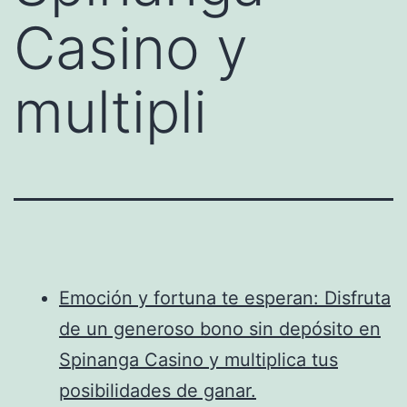
Casino y
multipli
Emoción y fortuna te esperan: Disfruta
de un generoso bono sin depósito en
Spinanga Casino y multiplica tus
posibilidades de ganar.