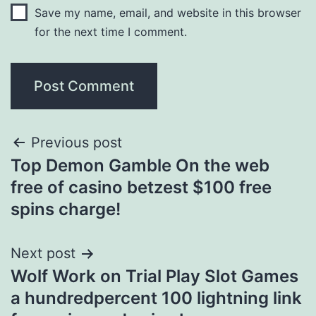
Save my name, email, and website in this browser
for the next time I comment.
Previous post
Top Demon Gamble On the web
free of casino betzest $100 free
spins charge!
Next post
Wolf Work on Trial Play Slot Games
a hundredpercent 100 lightning link