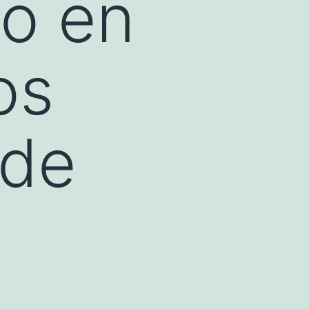
no en
os
 de