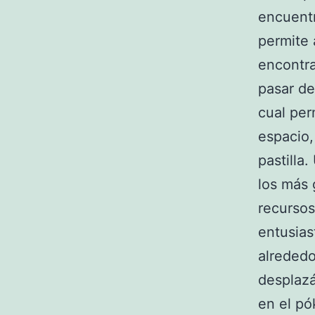
encuentr
permite 
encontra
pasar de
cual per
espacio,
pastilla
los más 
recursos
entusias
alrededo
desplazá
en el pó