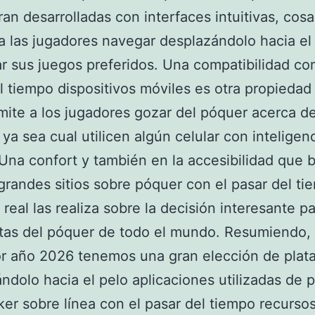
an desarrolladas con interfaces intuitivas, cos
a las jugadores navegar desplazándolo hacia el
r sus juegos preferidos. Una compatibilidad con
l tiempo dispositivos móviles es otra propiedad
mite a los jugadores gozar del póquer acerca d
 ya sea cual utilicen algún celular con inteligen
. Una confort y también en la accesibilidad que 
grandes sitios sobre póquer con el pasar del ti
 real las realiza sobre la decisión interesante p
tas del póquer de todo el mundo. Resumiendo,
r año 2026 tenemos una gran elección de plat
ndolo hacia el pelo aplicaciones utilizadas de p
ker sobre línea con el pasar del tiempo recurso