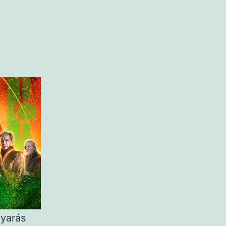
ayarás