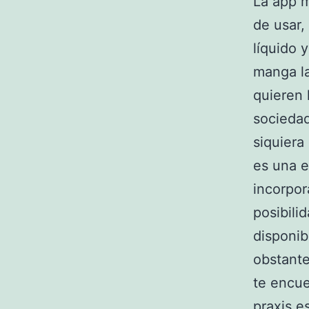
La app m
de usar,
líquido 
manga la
quieren 
sociedad
siquiera
es una e
incorpor
posibili
disponib
obstant
te encue
praxis e