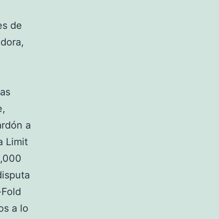
es de
adora,
las
e,
ardón a
 Limit
5,000
disputa
-Fold
os a lo