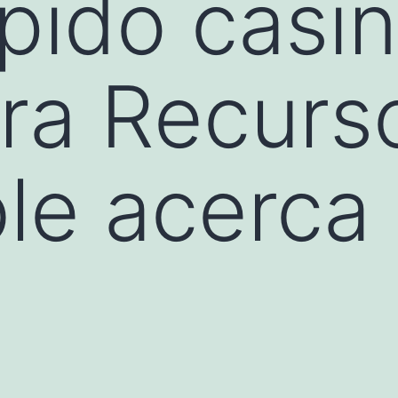
pido casi
ara Recurs
le acerca