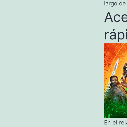
largo de
Ace
ráp
En el re