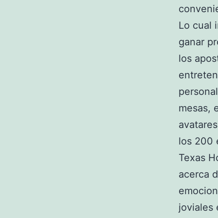
conveni
Lo cual 
ganar pr
los apos
entreten
personal
mesas, e
avatares
los 200 
Texas H
acerca d
emociona
joviales