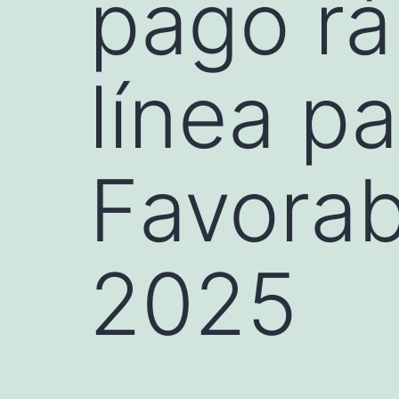
pago rá
línea p
Favorab
2025