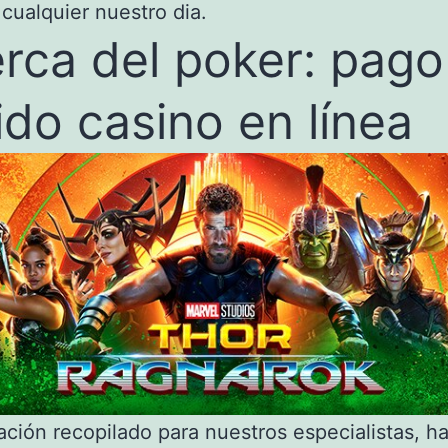
 cualquier nuestro dia.
rca del poker: pago
ido casino en línea
lación recopilado para nuestros especialistas, h