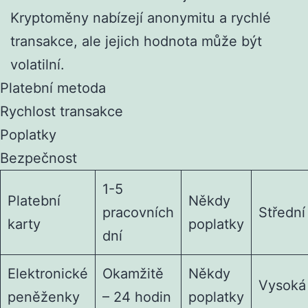
Kryptoměny nabízejí anonymitu a rychlé
transakce, ale jejich hodnota může být
volatilní.
Platební metoda
Rychlost transakce
Poplatky
Bezpečnost
1-5
Platební
Někdy
pracovních
Střední
karty
poplatky
dní
Elektronické
Okamžitě
Někdy
Vysoká
peněženky
– 24 hodin
poplatky