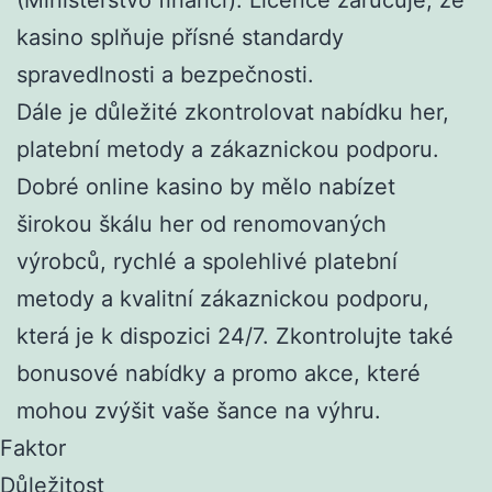
(Ministerstvo financí). Licence zaručuje, že
kasino splňuje přísné standardy
spravedlnosti a bezpečnosti.
Dále je důležité zkontrolovat nabídku her,
platební metody a zákaznickou podporu.
Dobré online kasino by mělo nabízet
širokou škálu her od renomovaných
výrobců, rychlé a spolehlivé platební
metody a kvalitní zákaznickou podporu,
která je k dispozici 24/7. Zkontrolujte také
bonusové nabídky a promo akce, které
mohou zvýšit vaše šance na výhru.
Faktor
Důležitost