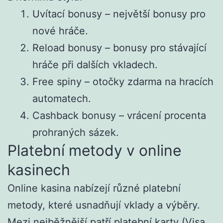
Uvítací bonusy – největší bonusy pro
nové hráče.
Reload bonusy – bonusy pro stávající
hráče při dalších vkladech.
Free spiny – otočky zdarma na hracích
automatech.
Cashback bonusy – vrácení procenta
prohraných sázek.
Platební metody v online
kasinech
Online kasina nabízejí různé platební
metody, které usnadňují vklady a výběry.
Mezi nejběžnější patří platební karty (Visa,