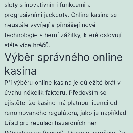
sloty s inovativními funkcemi a
progresivními jackpoty. Online kasina se
neustále vyvíjejí a přinášejí nové
technologie a herní zážitky, které oslovují
stále více hráčů.
Výběr správného online
kasina
Při výběru online kasina je důležité brát v
úvahu několik faktorů. Především se
ujistěte, že kasino má platnou licenci od
renomovaného regulátora, jako je například
Úřad pro regulaci hazardních her