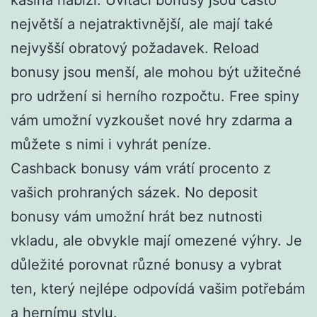
kasina nabízí. Uvítací bonusy jsou často
největší a nejatraktivnější, ale mají také
nejvyšší obratový požadavek. Reload
bonusy jsou menší, ale mohou být užitečné
pro udržení si herního rozpočtu. Free spiny
vám umožní vyzkoušet nové hry zdarma a
můžete s nimi i vyhrát peníze.
Cashback bonusy vám vrátí procento z
vašich prohraných sázek. No deposit
bonusy vám umožní hrát bez nutnosti
vkladu, ale obvykle mají omezené výhry. Je
důležité porovnat různé bonusy a vybrat
ten, který nejlépe odpovídá vašim potřebám
a hernímu stylu.