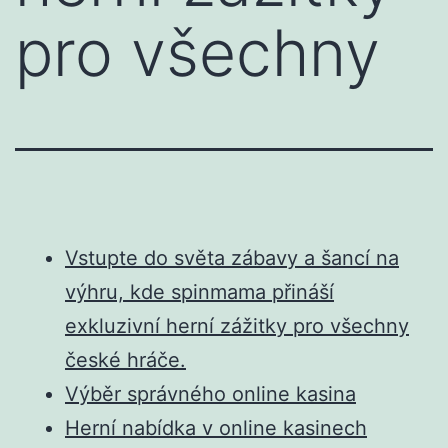
pro všechny
Vstupte do světa zábavy a šancí na
výhru, kde spinmama přináší
exkluzivní herní zážitky pro všechny
české hráče.
Výběr správného online kasina
Herní nabídka v online kasinech