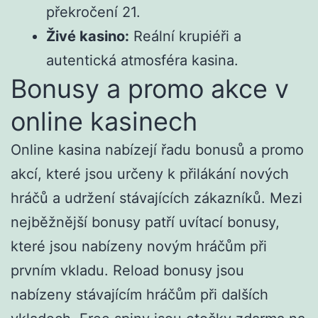
překročení 21.
Živé kasino:
Reální krupiéři a
autentická atmosféra kasina.
Bonusy a promo akce v
online kasinech
Online kasina nabízejí řadu bonusů a promo
akcí, které jsou určeny k přilákání nových
hráčů a udržení stávajících zákazníků. Mezi
nejběžnější bonusy patří uvítací bonusy,
které jsou nabízeny novým hráčům při
prvním vkladu. Reload bonusy jsou
nabízeny stávajícím hráčům při dalších