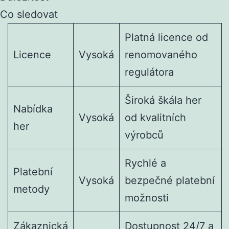
Co sledovat
Platná licence od
Licence
Vysoká
renomovaného
regulátora
Široká škála her
Nabídka
Vysoká
od kvalitních
her
výrobců
Rychlé a
Platební
Vysoká
bezpečné platební
metody
možnosti
Zákaznická
Dostupnost 24/7 a