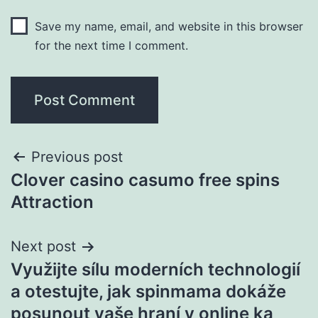
Save my name, email, and website in this browser
for the next time I comment.
Previous post
Clover casino casumo free spins
Attraction
Next post
Využijte sílu moderních technologií
a otestujte, jak spinmama dokáže
posunout vaše hraní v online ka