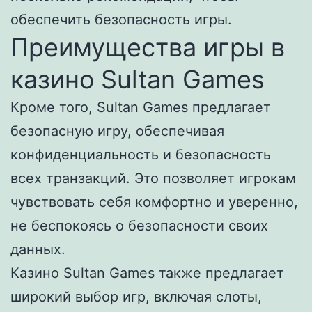
обеспечить безопасность игры.
Преимущества игры в
казино Sultan Games
Кроме того, Sultan Games предлагает
безопасную игру, обеспечивая
конфиденциальность и безопасность
всех транзакций. Это позволяет игрокам
чувствовать себя комфортно и уверенно,
не беспокоясь о безопасности своих
данных.
Казино Sultan Games также предлагает
широкий выбор игр, включая слоты,