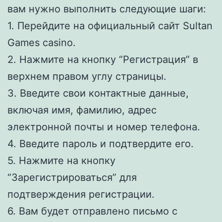
вам нужно выполнить следующие шаги:
1. Перейдите на официальный сайт Sultan
Games casino.
2. Нажмите на кнопку “Регистрация” в
верхнем правом углу страницы.
3. Введите свои контактные данные,
включая имя, фамилию, адрес
электронной почты и номер телефона.
4. Введите пароль и подтвердите его.
5. Нажмите на кнопку
“Зарегистрироваться” для
подтверждения регистрации.
6. Вам будет отправлено письмо с