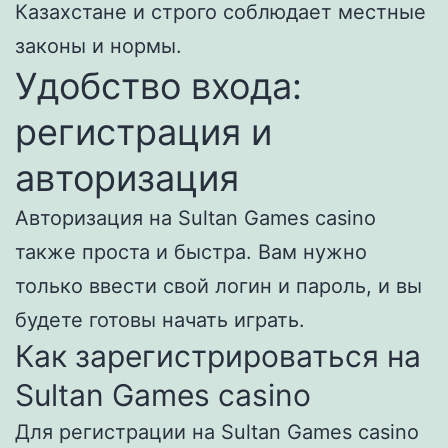
Казахстане и строго соблюдает местные
законы и нормы.
Удобство входа:
регистрация и
авторизация
Авторизация на Sultan Games casino
также проста и быстра. Вам нужно
только ввести свой логин и пароль, и вы
будете готовы начать играть.
Как зарегистрироваться на
Sultan Games casino
Для регистрации на Sultan Games casino