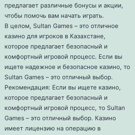
предлагает различные бонусы и акции,
чтобы помочь вам начать играть.
В целом, Sultan Games – это отличное
казино для игроков в Казахстане,
которое предлагает безопасный и
комфортный игровой процесс. Если вы
ищете надежное и безопасное казино, то
Sultan Games – это отличный выбор.
Рекомендация: Если вы ищете казино,
которое предлагает безопасный и
комфортный игровой процесс, то Sultan
Games – это отличный выбор. Казино
имеет лицензию на операцию в