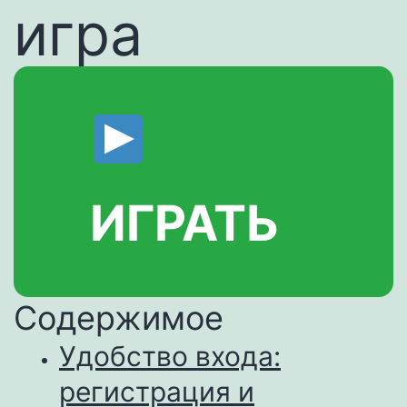
игра
ИГРАТЬ
Содержимое
Удобство входа:
регистрация и