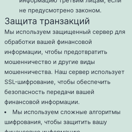
информацию третьим лицам, если
не предусмотрено законом.
Защита транзакций
Мы используем защищенный сервер для
обработки вашей финансовой
информации, чтобы предотвратить
мошенничество и другие виды
мошенничества. Наш сервер использует
SSL-шифрование, чтобы обеспечить
безопасность передачи вашей
финансовой информации.
Мы используем сложные алгоритмы
шифрования, чтобы защитить вашу