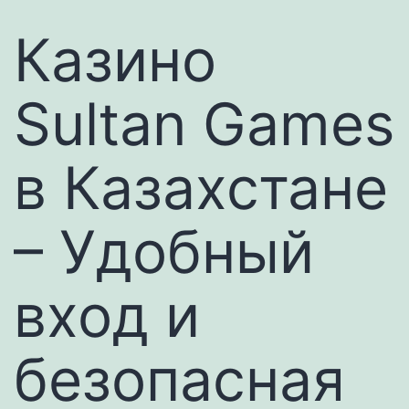
Казино
Sultan Games
в Казахстане
– Удобный
вход и
безопасная