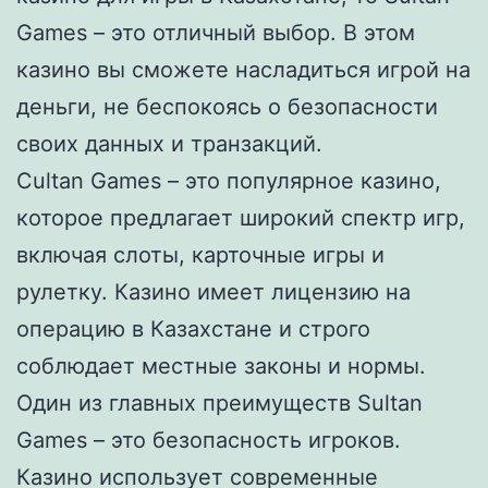
Games – это отличный выбор. В этом
казино вы сможете насладиться игрой на
деньги, не беспокоясь о безопасности
своих данных и транзакций.
Сultan Games – это популярное казино,
которое предлагает широкий спектр игр,
включая слоты, карточные игры и
рулетку. Казино имеет лицензию на
операцию в Казахстане и строго
соблюдает местные законы и нормы.
Один из главных преимуществ Sultan
Games – это безопасность игроков.
Казино использует современные