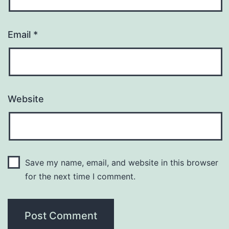
Email
*
Website
Save my name, email, and website in this browser
for the next time I comment.