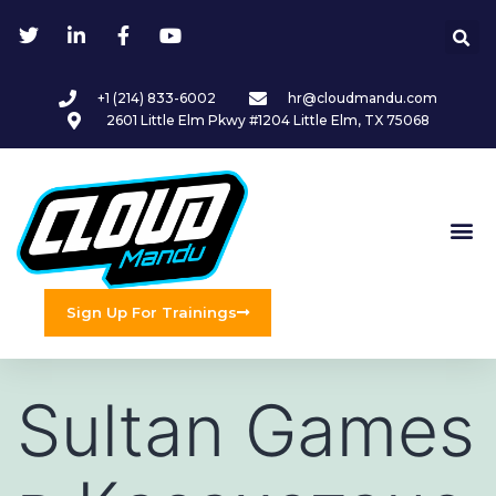
+1 (214) 833-6002
hr@cloudmandu.com
2601 Little Elm Pkwy #1204 Little Elm, TX 75068
Sign Up For Trainings
Sultan Games