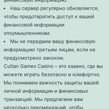
финансовую информацию.
Наш сервер регулярно обновляется,
чтобы предотвратить доступ к вашей
финансовой информации
злоумышленникам.
Мы не передаем вашу финансовую
информацию третьим лицам, если не
предусмотрено законом.
Сultan Games Casino – это казино, где вы
можете играть безопасно и комфортно.
Мы понимаем важность защиты вашей
личной информации и финансовых
транзакций. Мы предлагаем вам
несколько рекомендаций, чтобы