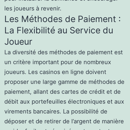
les joueurs à revenir.
Les Méthodes de Paiement :
La Flexibilité au Service du
Joueur
La diversité des méthodes de paiement est
un critère important pour de nombreux
joueurs. Les casinos en ligne doivent
proposer une large gamme de méthodes de
paiement, allant des cartes de crédit et de
débit aux portefeuilles électroniques et aux
virements bancaires. La possibilité de
déposer et de retirer de l’argent de manière