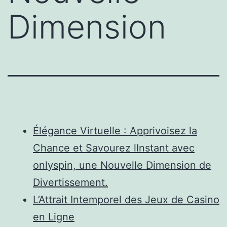
Dimension
Élégance Virtuelle : Apprivoisez la
Chance et Savourez lInstant avec
onlyspin, une Nouvelle Dimension de
Divertissement.
L’Attrait Intemporel des Jeux de Casino
en Ligne