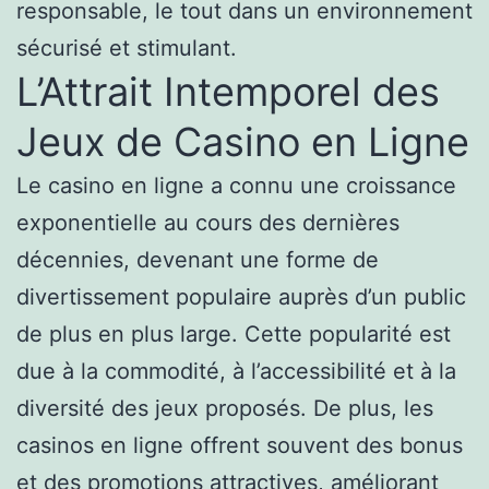
responsable, le tout dans un environnement
sécurisé et stimulant.
L’Attrait Intemporel des
Jeux de Casino en Ligne
Le casino en ligne a connu une croissance
exponentielle au cours des dernières
décennies, devenant une forme de
divertissement populaire auprès d’un public
de plus en plus large. Cette popularité est
due à la commodité, à l’accessibilité et à la
diversité des jeux proposés. De plus, les
casinos en ligne offrent souvent des bonus
et des promotions attractives, améliorant