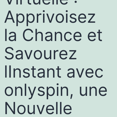
Apprivoisez
la Chance et
Savourez
lInstant avec
onlyspin, une
Nouvelle