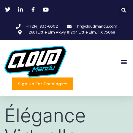
+1 (214) 833-6002
hr@cloudmandu.com
2601 Little Elm Pkwy #1204 Little Elm, TX 75068
Sign Up For Trainings
Élégance