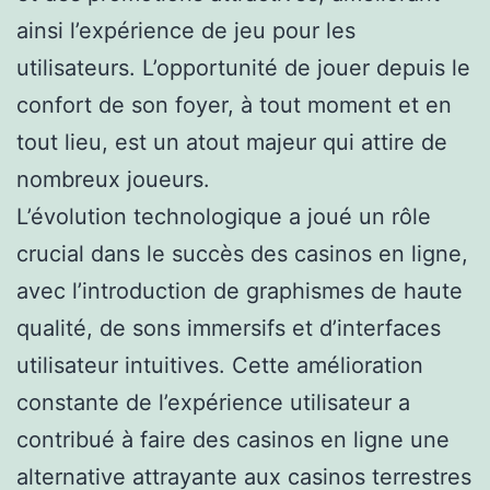
ainsi l’expérience de jeu pour les
utilisateurs. L’opportunité de jouer depuis le
confort de son foyer, à tout moment et en
tout lieu, est un atout majeur qui attire de
nombreux joueurs.
L’évolution technologique a joué un rôle
crucial dans le succès des casinos en ligne,
avec l’introduction de graphismes de haute
qualité, de sons immersifs et d’interfaces
utilisateur intuitives. Cette amélioration
constante de l’expérience utilisateur a
contribué à faire des casinos en ligne une
alternative attrayante aux casinos terrestres