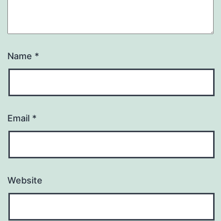
Name
*
Email
*
Website