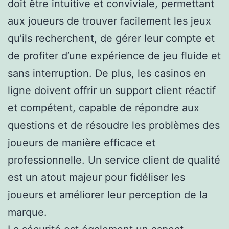
doit être intuitive et conviviale, permettant
aux joueurs de trouver facilement les jeux
qu’ils recherchent, de gérer leur compte et
de profiter d’une expérience de jeu fluide et
sans interruption. De plus, les casinos en
ligne doivent offrir un support client réactif
et compétent, capable de répondre aux
questions et de résoudre les problèmes des
joueurs de manière efficace et
professionnelle. Un service client de qualité
est un atout majeur pour fidéliser les
joueurs et améliorer leur perception de la
marque.