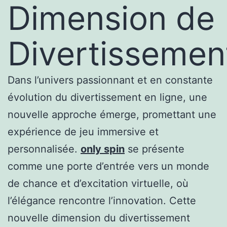
Dimension de
Divertissemen
Dans l’univers passionnant et en constante
évolution du divertissement en ligne, une
nouvelle approche émerge, promettant une
expérience de jeu immersive et
personnalisée.
only spin
se présente
comme une porte d’entrée vers un monde
de chance et d’excitation virtuelle, où
l’élégance rencontre l’innovation. Cette
nouvelle dimension du divertissement