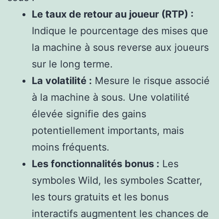
Le taux de retour au joueur (RTP) :
Indique le pourcentage des mises que
la machine à sous reverse aux joueurs
sur le long terme.
La volatilité :
Mesure le risque associé
à la machine à sous. Une volatilité
élevée signifie des gains
potentiellement importants, mais
moins fréquents.
Les fonctionnalités bonus :
Les
symboles Wild, les symboles Scatter,
les tours gratuits et les bonus
interactifs augmentent les chances de