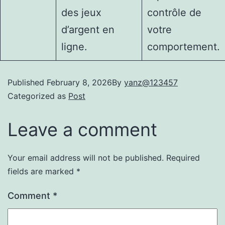
des jeux
contrôle de
d’argent en
votre
ligne.
comportement.
Published
February 8, 2026
By
yanz@123457
Categorized as
Post
Leave a comment
Your email address will not be published.
Required
fields are marked
*
Comment
*