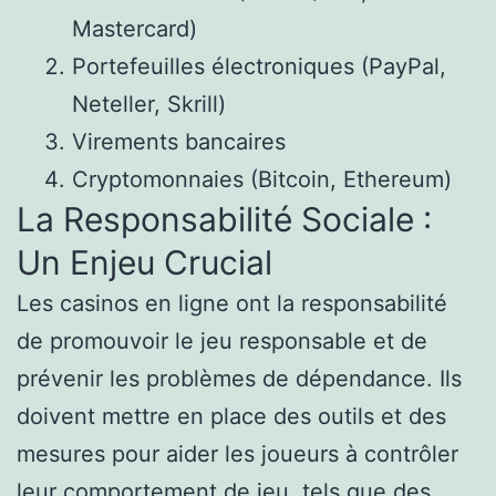
Mastercard)
Portefeuilles électroniques (PayPal,
Neteller, Skrill)
Virements bancaires
Cryptomonnaies (Bitcoin, Ethereum)
La Responsabilité Sociale :
Un Enjeu Crucial
Les casinos en ligne ont la responsabilité
de promouvoir le jeu responsable et de
prévenir les problèmes de dépendance. Ils
doivent mettre en place des outils et des
mesures pour aider les joueurs à contrôler
leur comportement de jeu, tels que des