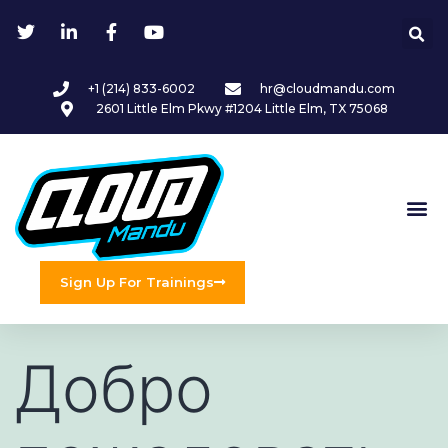
+1 (214) 833-6002
hr@cloudmandu.com
2601 Little Elm Pkwy #1204 Little Elm, TX 75068
Sign Up For Trainings
Добро