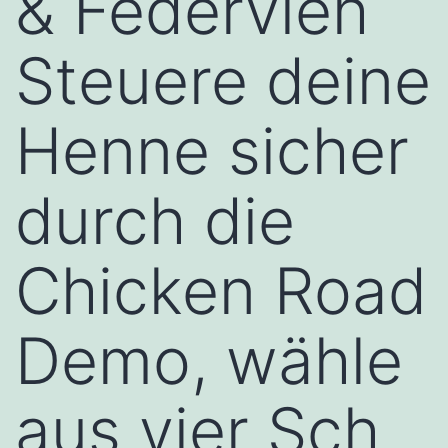
& Federvieh
Steuere deine
Henne sicher
durch die
Chicken Road
Demo, wähle
aus vier Sch