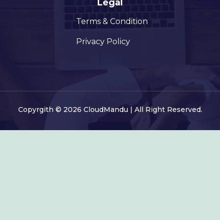
Legal
Terms & Condition
Privacy Policy
Copyrgith © 2026 CloudMandu | All Right Reserved.