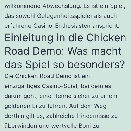
willkommene Abwechslung. Es ist ein Spiel,
das sowohl Gelegenheitsspieler als auch
erfahrene Casino-Enthusiasten anspricht.
Einleitung in die Chicken
Road Demo: Was macht
das Spiel so besonders?
Die Chicken Road Demo ist ein
einzigartiges Casino-Spiel, bei dem es
darum geht, eine Henne sicher zu einem
goldenen Ei zu führen. Auf dem Weg
dorthin gilt es, zahlreiche Hindernisse zu
überwinden und wertvolle Boni zu