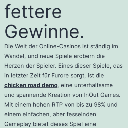
fettere
Gewinne.
Die Welt der Online-Casinos ist ständig im
Wandel, und neue Spiele erobern die
Herzen der Spieler. Eines dieser Spiele, das
in letzter Zeit für Furore sorgt, ist die
chicken road demo
, eine unterhaltsame
und spannende Kreation von InOut Games.
Mit einem hohen RTP von bis zu 98% und
einem einfachen, aber fesselnden
Gameplay bietet dieses Spiel eine