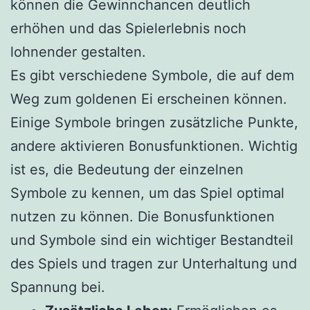
können die Gewinnchancen deutlich
erhöhen und das Spielerlebnis noch
lohnender gestalten.
Es gibt verschiedene Symbole, die auf dem
Weg zum goldenen Ei erscheinen können.
Einige Symbole bringen zusätzliche Punkte,
andere aktivieren Bonusfunktionen. Wichtig
ist es, die Bedeutung der einzelnen
Symbole zu kennen, um das Spiel optimal
nutzen zu können. Die Bonusfunktionen
und Symbole sind ein wichtiger Bestandteil
des Spiels und tragen zur Unterhaltung und
Spannung bei.