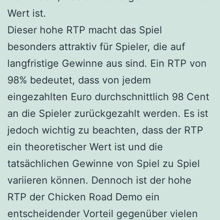
Wert ist.
Dieser hohe RTP macht das Spiel
besonders attraktiv für Spieler, die auf
langfristige Gewinne aus sind. Ein RTP von
98% bedeutet, dass von jedem
eingezahlten Euro durchschnittlich 98 Cent
an die Spieler zurückgezahlt werden. Es ist
jedoch wichtig zu beachten, dass der RTP
ein theoretischer Wert ist und die
tatsächlichen Gewinne von Spiel zu Spiel
variieren können. Dennoch ist der hohe
RTP der Chicken Road Demo ein
entscheidender Vorteil gegenüber vielen