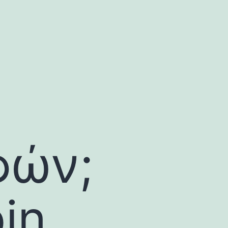
φών;
pin