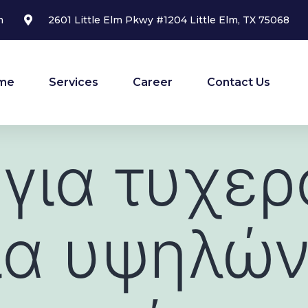
m
2601 Little Elm Pkwy #1204 Little Elm, TX 75068
me
Services
Career
Contact Us
 για τυχερ
δια υψηλώ