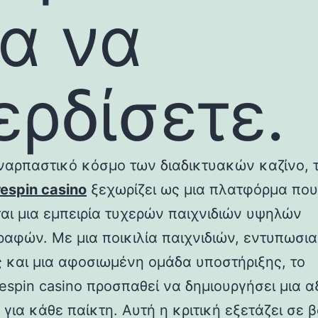
ια να
ερδίσετε.
ναρπαστικό κόσμο των διαδικτυακών καζίνο, 
irespin casino
ξεχωρίζει ως μια πλατφόρμα που
αι μια εμπειρία τυχερών παιχνιδιών υψηλών
ραφών. Με μια ποικιλία παιχνιδιών, εντυπωσι
 και μια αφοσιωμένη ομάδα υποστήριξης, το
irespin casino προσπαθεί να δημιουργήσει μια 
 για κάθε παίκτη. Αυτή η κριτική εξετάζει σε 