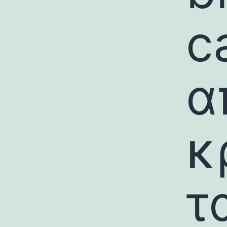
c
α
κ
τ