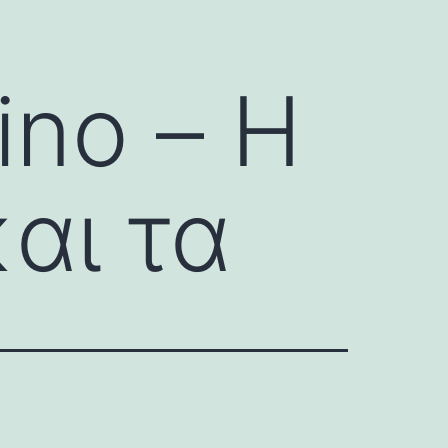
sino – Η
αι τα