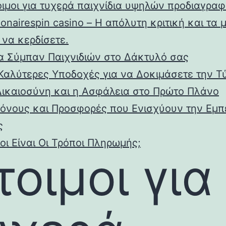
οιμοι για τυχερά παιχνίδια υψηλών προδιαγρα
lionairespin casino – Η απόλυτη κριτική και τα 
 να κερδίσετε.
α Σύμπαν Παιχνιδιών στο Δάκτυλό σας
 Καλύτερες Υποδοχές για να Δοκιμάσετε την Τ
Δικαιοσύνη και η Ασφάλεια στο Πρώτο Πλάνο
όνους και Προσφορές που Ενισχύουν την Εμπε
ς
οι Είναι Οι Τρόποι Πληρωμής;
τοιμοι για