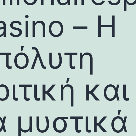
asino – Η
πόλυτη
ριτική και
α μυστικά