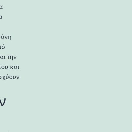
α
α
σύνη
πό
αι την
του και
ισχύουν
ν