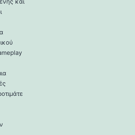
τενής και
ι
ια
ικού
ameplay
μια
ές
ροτιμάτε
ν