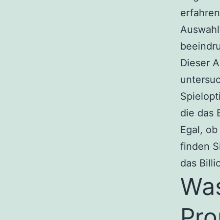
erfahren
Auswahl
beeindr
Dieser Ar
untersuc
Spielopt
die das 
Egal, ob
finden S
das Bill
Was
Pro