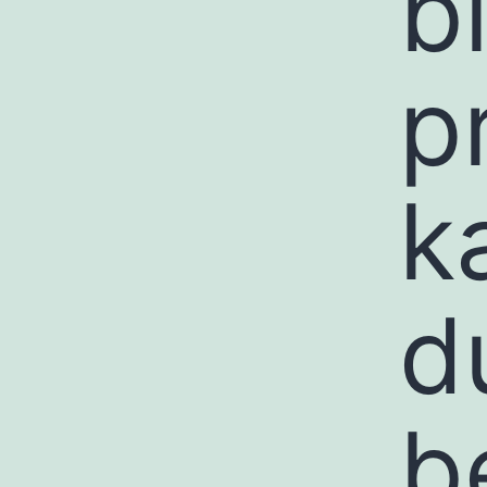
b
p
k
d
b