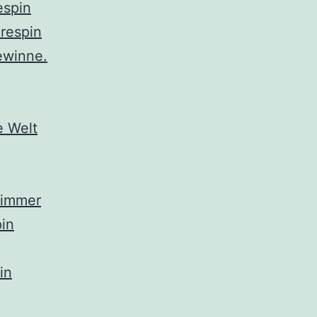
espin
irespin
ewinne.
e Welt
zimmer
pin
in