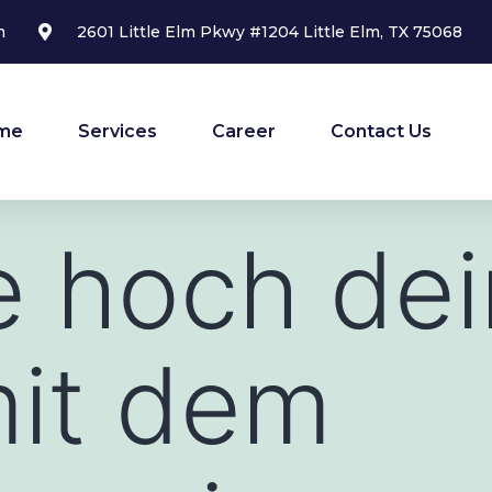
m
2601 Little Elm Pkwy #1204 Little Elm, TX 75068
me
Services
Career
Contact Us
e hoch dei
mit dem