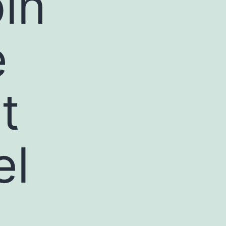
pin
e
t
el