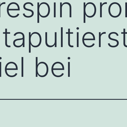
airespin pr
tapultiers
el bei