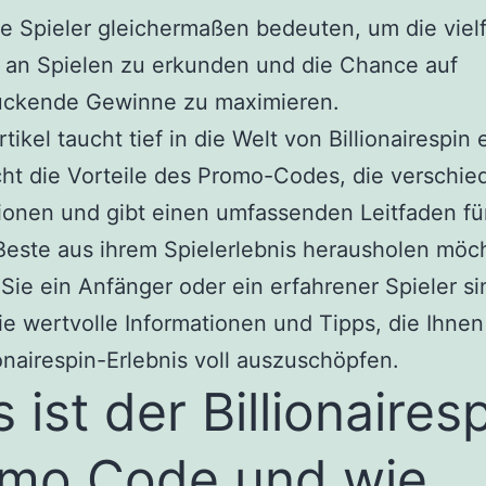
e Spieler gleichermaßen bedeuten, um die vielf
 an Spielen zu erkunden und die Chance auf
uckende Gewinne zu maximieren.
tikel taucht tief in die Welt von Billionairespin 
ht die Vorteile des Promo-Codes, die verschi
ionen und gibt einen umfassenden Leitfaden für
Beste aus ihrem Spielerlebnis herausholen möc
 Sie ein Anfänger oder ein erfahrener Spieler si
ie wertvolle Informationen und Tipps, die Ihnen
ionairespin-Erlebnis voll auszuschöpfen.
 ist der Billionaires
mo Code und wie