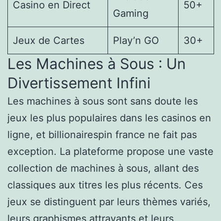
Casino en Direct
50+
Gaming
Jeux de Cartes
Play’n GO
30+
Les Machines à Sous : Un
Divertissement Infini
Les machines à sous sont sans doute les
jeux les plus populaires dans les casinos en
ligne, et billionairespin france ne fait pas
exception. La plateforme propose une vaste
collection de machines à sous, allant des
classiques aux titres les plus récents. Ces
jeux se distinguent par leurs thèmes variés,
leurs graphismes attrayants et leurs