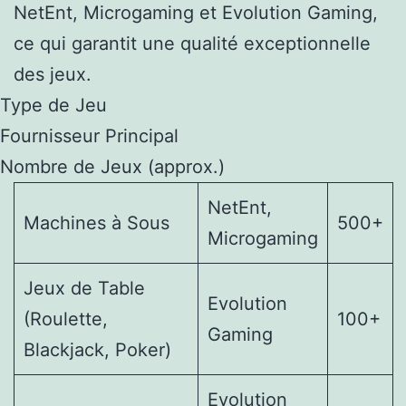
NetEnt, Microgaming et Evolution Gaming,
ce qui garantit une qualité exceptionnelle
des jeux.
Type de Jeu
Fournisseur Principal
Nombre de Jeux (approx.)
NetEnt,
Machines à Sous
500+
Microgaming
Jeux de Table
Evolution
(Roulette,
100+
Gaming
Blackjack, Poker)
Evolution