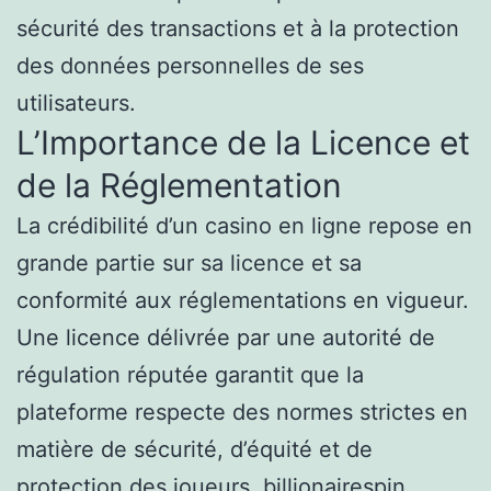
sécurité des transactions et à la protection
des données personnelles de ses
utilisateurs.
L’Importance de la Licence et
de la Réglementation
La crédibilité d’un casino en ligne repose en
grande partie sur sa licence et sa
conformité aux réglementations en vigueur.
Une licence délivrée par une autorité de
régulation réputée garantit que la
plateforme respecte des normes strictes en
matière de sécurité, d’équité et de
protection des joueurs. billionairespin