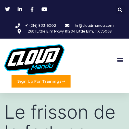
+1 (214) 833-6002
hr@cloudmandu.com
2601 Little Elm Pkwy #1204 Little Elm, TX 75068
Sign Up For Trainings
Le frisson de