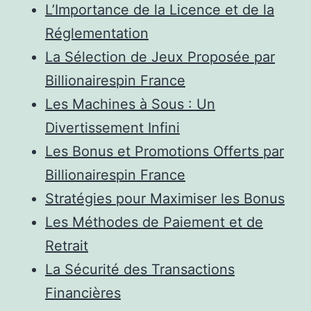
L’Importance de la Licence et de la
Réglementation
La Sélection de Jeux Proposée par
Billionairespin France
Les Machines à Sous : Un
Divertissement Infini
Les Bonus et Promotions Offerts par
Billionairespin France
Stratégies pour Maximiser les Bonus
Les Méthodes de Paiement et de
Retrait
La Sécurité des Transactions
Financières