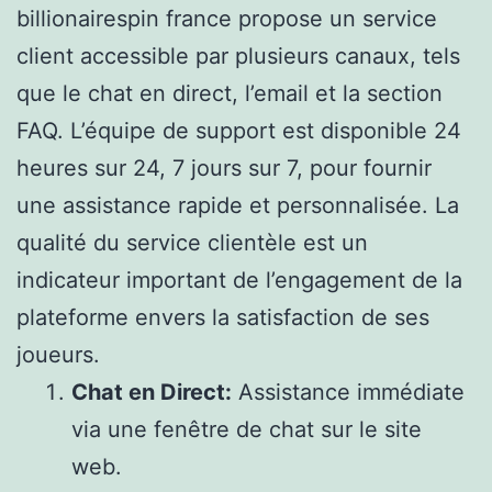
billionairespin france propose un service
client accessible par plusieurs canaux, tels
que le chat en direct, l’email et la section
FAQ. L’équipe de support est disponible 24
heures sur 24, 7 jours sur 7, pour fournir
une assistance rapide et personnalisée. La
qualité du service clientèle est un
indicateur important de l’engagement de la
plateforme envers la satisfaction de ses
joueurs.
Chat en Direct:
Assistance immédiate
via une fenêtre de chat sur le site
web.