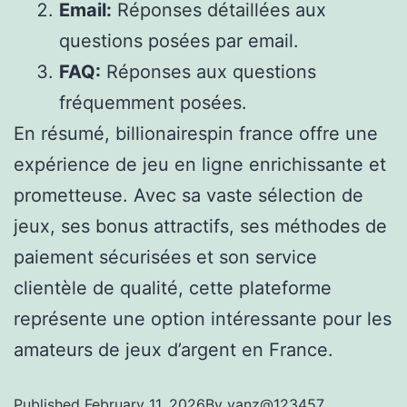
Email:
Réponses détaillées aux
questions posées par email.
FAQ:
Réponses aux questions
fréquemment posées.
En résumé, billionairespin france offre une
expérience de jeu en ligne enrichissante et
prometteuse. Avec sa vaste sélection de
jeux, ses bonus attractifs, ses méthodes de
paiement sécurisées et son service
clientèle de qualité, cette plateforme
représente une option intéressante pour les
amateurs de jeux d’argent en France.
Published
February 11, 2026
By
yanz@123457