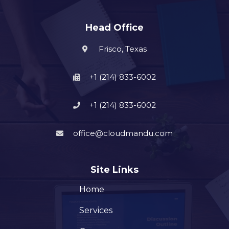
Head Office
Frisco, Texas
+1 (214) 833-6002
+1 (214) 833-6002
office@cloudmandu.com
Site Links
Home
Services