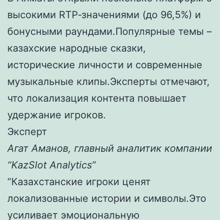
высокими RTP‑значениями (до 96,5%) и
бонусными раундами.Популярные темы –
казахские народные сказки,
исторические личности и современные
музыкальные клипы.Эксперты отмечают,
что локализация контента повышает
удержание игроков.
Эксперт
Агат Аманов, главный аналитик компании
“KazSlot Analytics”
“Казахстанские игроки ценят
локализованные истории и символы.Это
усиливает эмоциональную