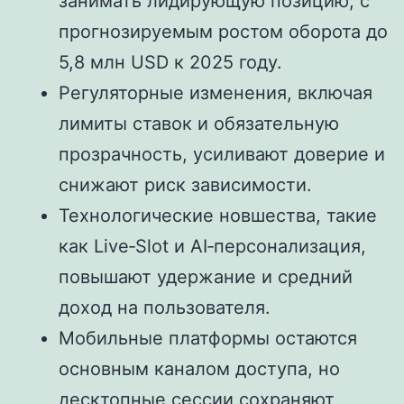
занимать лидирующую позицию, с
прогнозируемым ростом оборота до
5,8 млн USD к 2025 году.
Регуляторные изменения, включая
лимиты ставок и обязательную
прозрачность, усиливают доверие и
снижают риск зависимости.
Технологические новшества, такие
как Live‑Slot и AI‑персонализация,
повышают удержание и средний
доход на пользователя.
Мобильные платформы остаются
основным каналом доступа, но
десктопные сессии сохраняют