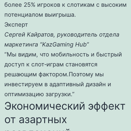
более 25% игроков к слотикам с высоким
потенциалом выигрыша.
Эксперт
Сергей Кайратов, руководитель отдела
маркетинга “KazGaming Hub”
“Мы видим, что мобильность и быстрый
доступ к слот‑играм становятся
решающим фактором.Поэтому мы
инвестируем в адаптивный дизайн и
оптимизацию загрузки.”
Экономический эффект
от азартных