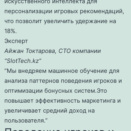
искусственного интеллекта для
персонализации игровых рекомендаций,
что позволит увеличить удержание на
18%.
Эксперт
Айжан Токтарова, CTO компании
“SlotTech.kz”
“Мы внедряем машинное обучение для
анализа паттернов поведения игроков и
оптимизации бонусных систем.Это
повышает эффективность маркетинга и
увеличивает средний доход на
пользователя.”