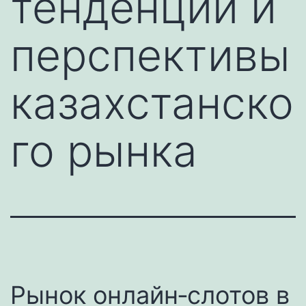
тенденции и
перспективы
казахстанско
го рынка
Рынок онлайн‑слотов в