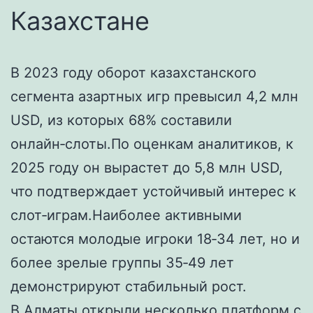
Казахстане
В 2023 году оборот казахстанского
сегмента азартных игр превысил 4,2 млн
USD, из которых 68% составили
онлайн‑слоты.По оценкам аналитиков, к
2025 году он вырастет до 5,8 млн USD,
что подтверждает устойчивый интерес к
слот‑играм.Наиболее активными
остаются молодые игроки 18‑34 лет, но и
более зрелые группы 35‑49 лет
демонстрируют стабильный рост.
В Алматы открыли несколько платформ с