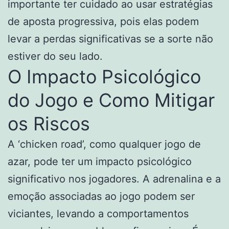
importante ter cuidado ao usar estratégias
de aposta progressiva, pois elas podem
levar a perdas significativas se a sorte não
estiver do seu lado.
O Impacto Psicológico
do Jogo e Como Mitigar
os Riscos
A ‘chicken road’, como qualquer jogo de
azar, pode ter um impacto psicológico
significativo nos jogadores. A adrenalina e a
emoção associadas ao jogo podem ser
viciantes, levando a comportamentos