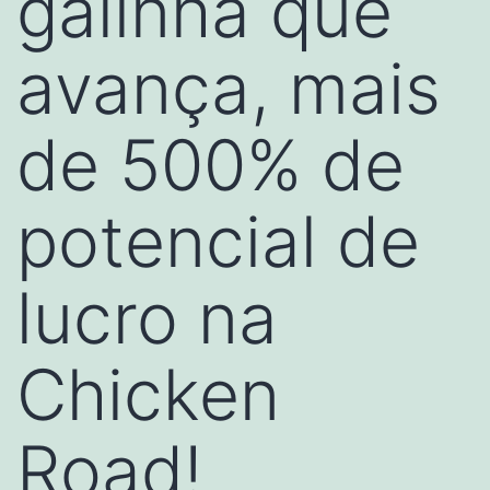
galinha que
avança, mais
de 500% de
potencial de
lucro na
Chicken
Road!