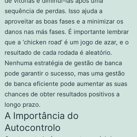
de vitórias e diminuí-las após uma
sequência de perdas. Isso ajuda a
aproveitar as boas fases e a minimizar os
danos nas más fases. É importante lembrar
que a ‘chicken road’ é um jogo de azar, e o
resultado de cada rodada é aleatório.
Nenhuma estratégia de gestão de banca
pode garantir o sucesso, mas uma gestão
de banca eficiente pode aumentar as suas
chances de obter resultados positivos a
longo prazo.
A Importância do
Autocontrolo