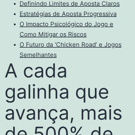
Definindo Limites de Aposta Claros
Estratégias de Aposta Progressiva
O Impacto Psicológico do Jogo e
Como Mitigar os Riscos
O Futuro da ‘Chicken Road’ e Jogos
Semelhantes
A cada
galinha que
avança, mais
de 500% de