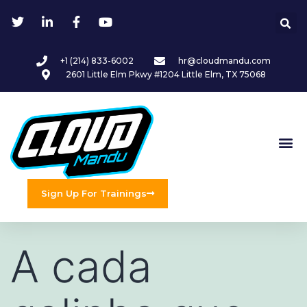
+1 (214) 833-6002
hr@cloudmandu.com
2601 Little Elm Pkwy #1204 Little Elm, TX 75068
Sign Up For Trainings
A cada