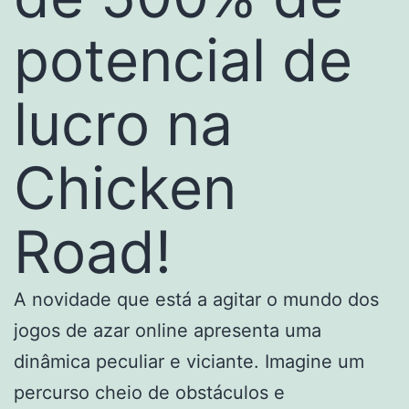
potencial de
lucro na
Chicken
Road!
A novidade que está a agitar o mundo dos
jogos de azar online apresenta uma
dinâmica peculiar e viciante. Imagine um
percurso cheio de obstáculos e