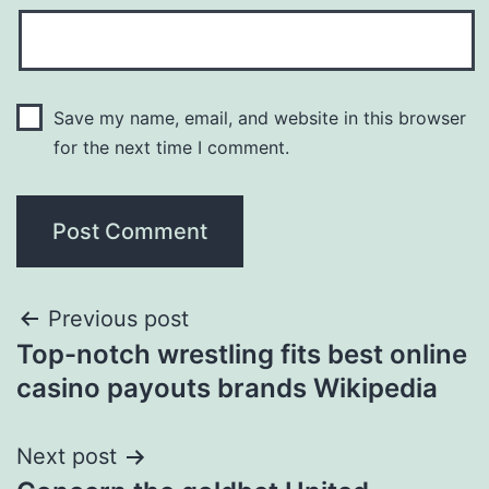
Save my name, email, and website in this browser
for the next time I comment.
Previous post
Top-notch wrestling fits best online
casino payouts brands Wikipedia
Next post