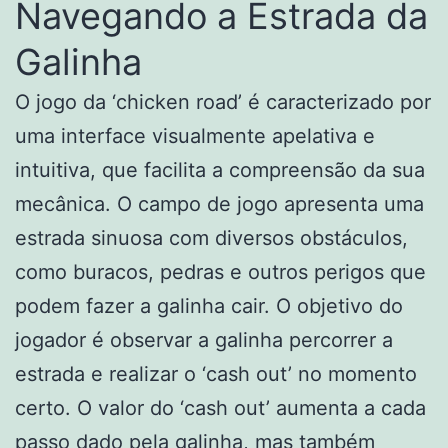
Navegando a Estrada da
Galinha
O jogo da ‘chicken road’ é caracterizado por
uma interface visualmente apelativa e
intuitiva, que facilita a compreensão da sua
mecânica. O campo de jogo apresenta uma
estrada sinuosa com diversos obstáculos,
como buracos, pedras e outros perigos que
podem fazer a galinha cair. O objetivo do
jogador é observar a galinha percorrer a
estrada e realizar o ‘cash out’ no momento
certo. O valor do ‘cash out’ aumenta a cada
passo dado pela galinha, mas também