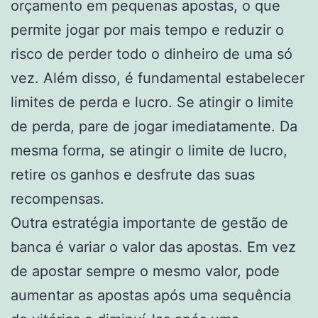
orçamento em pequenas apostas, o que
permite jogar por mais tempo e reduzir o
risco de perder todo o dinheiro de uma só
vez. Além disso, é fundamental estabelecer
limites de perda e lucro. Se atingir o limite
de perda, pare de jogar imediatamente. Da
mesma forma, se atingir o limite de lucro,
retire os ganhos e desfrute das suas
recompensas.
Outra estratégia importante de gestão de
banca é variar o valor das apostas. Em vez
de apostar sempre o mesmo valor, pode
aumentar as apostas após uma sequência