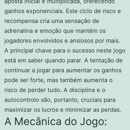
aposta inicial é multiplicada, oferecendo
ganhos exponenciais. Este ciclo de risco e
recompensa cria uma sensação de
adrenalina e emoção que mantém os
jogadores envolvidos e ansiosos por mais.
A principal chave para o sucesso neste jogo
está em saber quando parar. A tentação de
continuar a jogar para aumentar os ganhos
pode ser forte, mas também aumenta o
risco de perder tudo. A disciplina e o
autocontrolo são, portanto, cruciais para
maximizar os lucros e minimizar as perdas.
A Mecânica do Jogo: