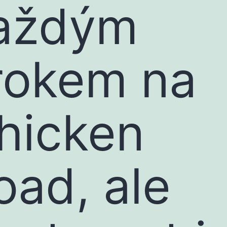
aždým
rokem na
hicken
oad, ale