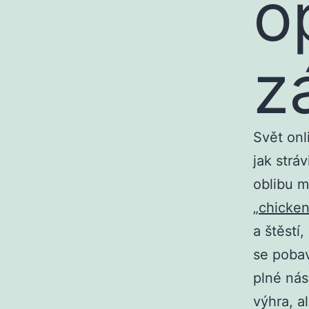
o
z
Svět onl
jak strá
oblibu m
„
chicken
a štěstí
se pobav
plné nás
výhra, a