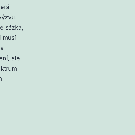
terá
 výzvu.
e sázka,
i musí
 a
ní, ale
pektrum
m