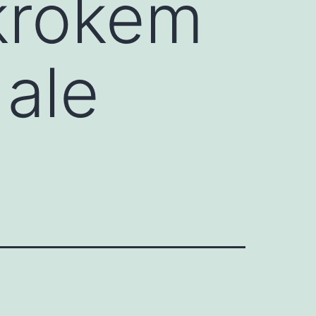
krokem
 ale