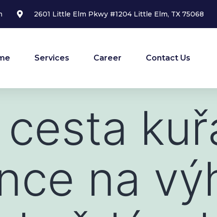
m
2601 Little Elm Pkwy #1204 Little Elm, TX 75068
me
Services
Career
Contact Us
 cesta kuř
nce na vý