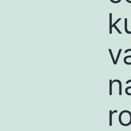
k
v
n
r