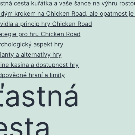
stná cesta kuřátka a vaše šance na výhru rosto
dým krokem na Chicken Road, ale opatrnost je
vidla a princip hry Chicken Road
ategie pro hru Chicken Road
chologický aspekt hry
ianty a alternativy hry
ine kasina a dostupnost hry
povědné hraní a limity
ťastná
esta