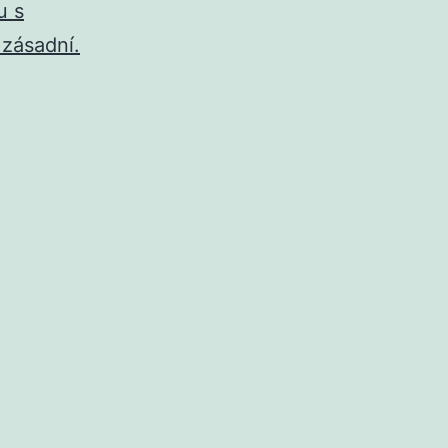
u s
 zásadní.