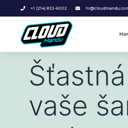
+1 (214) 833-6002
hr@cloudmandu.co
Ho
Šťastná
vaše ša