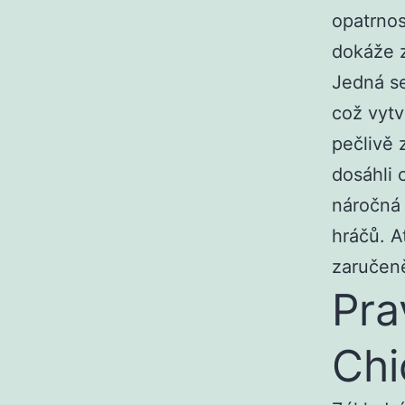
opatrnos
dokáže z
Jedná se
což vytv
pečlivě 
dosáhli 
náročná 
hráčů. A
zaručeně
Pra
Chi