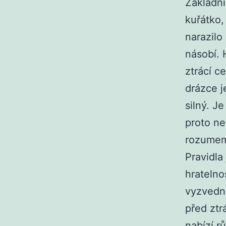
Základní
kuřátko,
narazil
násobí. 
ztrácí c
drázce j
silný. J
proto ne
rozume
Pravidla
hratelno
vyzvedno
před ztr
nabízí r