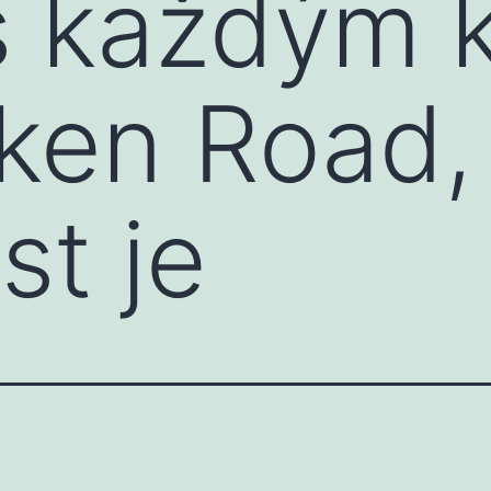
s každým 
ken Road,
st je