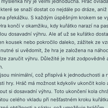
 myšlenka hry je velmi jednoduchá. Hráč ovlád
 které se snaží dostat co nejdále po dráze, aniž
o na překážku. S každým úspěšným krokem se v
Hra končí v okamžiku, kdy kuřátko narazí na pas
elou dosavadní výhru. Ale ať už se kuřátko dost
en kousek nebo pokročilo daleko, zážitek ze vz
e nutné si uvědomit, že hra je založena na náho
lze zaručit výhru. Důležité je hrát zodpovědně 
m.
 jsou minimální, což přispívá k jednoduchosti a 
sti hry. Hráč má možnost kdykoliv ukončit kolo 
ut si dosavadní výhru. Toto ukončení kola chr
átou celého vkladu při nešťastném kroku kuřátk
ůzné obtížnosti a sázky, což umožňuje hráčům