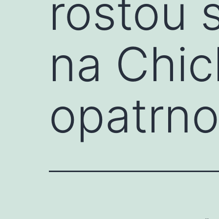
rostou 
na Chic
opatrno