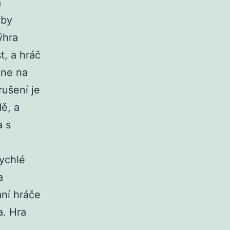
á
 by
ýhra
t, a hráč
ane na
rušení je
dě, a
a s
rychlé
a
ání hráče
a. Hra