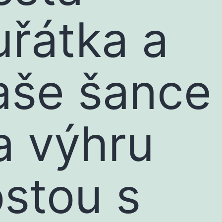
uřátka a
aše šance
a výhru
ostou s