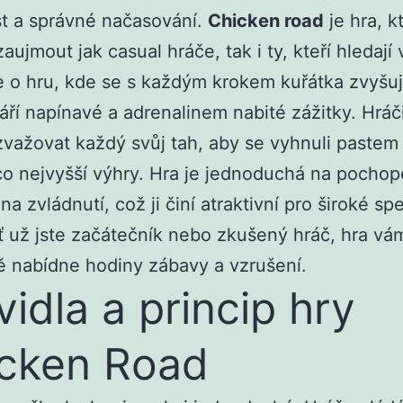
t a správné načasování.
Chicken road
je hra, k
aujmout jak casual hráče, tak i ty, kteří hledají
 o hru, kde se s každým krokem kuřátka zvyšuj
áří napínavé a adrenalinem nabité zážitky. Hráč
zvažovat každý svůj tah, aby se vyhnuli pastem
co nejvyšší výhry. Hra je jednoduchá na pochope
na zvládnutí, což ji činí atraktivní pro široké s
ť už jste začátečník nebo zkušený hráč, hra vá
 nabídne hodiny zábavy a vzrušení.
vidla a princip hry
cken Road