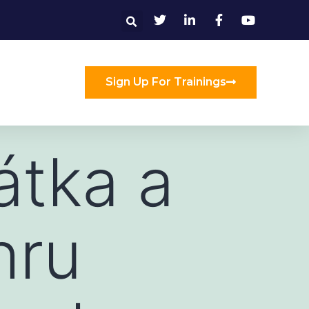
Sign Up For Trainings
átka a
hru