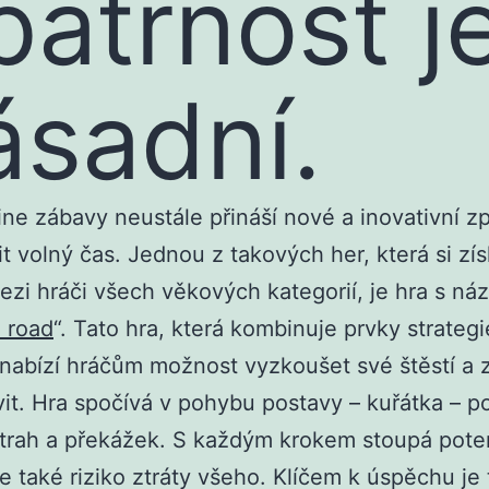
patrnost j
ásadní.
ine zábavy neustále přináší nové a inovativní z
vit volný čas. Jednou z takových her, která si zís
ezi hráči všech věkových kategorií, je hra s n
 road
“. Tato hra, která kombinuje prvky strategie
, nabízí hráčům možnost vyzkoušet své štěstí a
it. Hra spočívá v pohybu postavy – kuřátka – p
trah a překážek. S každým krokem stoupá poten
le také riziko ztráty všeho. Klíčem k úspěchu je