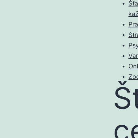
Šťa
kaž
Pra
Str
Psy
Var
Onl
Zod
Š
c