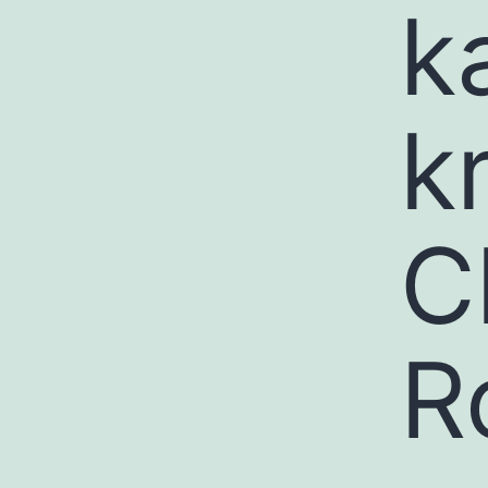
k
k
C
R