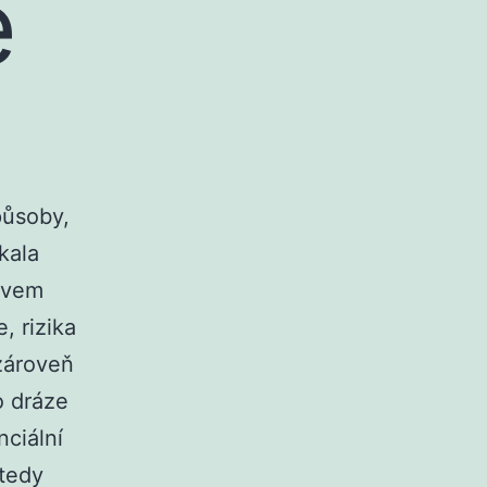
e
působy,
kala
ázvem
, rizika
 zároveň
o dráze
ciální
 tedy