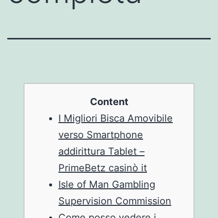
Content
I Migliori Bisca Amovibile
verso Smartphone
addirittura Tablet –
PrimeBetz casinò it
Isle of Man Gambling
Supervision Commission
Come posso vedere i