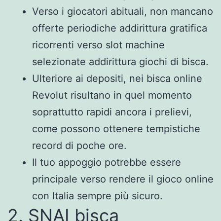
Verso i giocatori abituali, non mancano
offerte periodiche addirittura gratifica
ricorrenti verso slot machine
selezionate addirittura giochi di bisca.
Ulteriore ai depositi, nei bisca online
Revolut risultano in quel momento
soprattutto rapidi ancora i prelievi,
come possono ottenere tempistiche
record di poche ore.
Il tuo appoggio potrebbe essere
principale verso rendere il gioco online
con Italia sempre più sicuro.
2. SNAI bisca