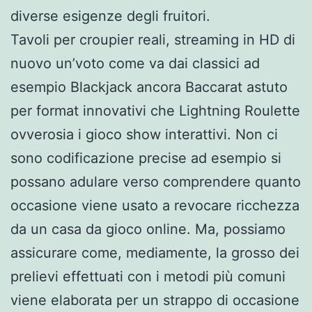
diverse esigenze degli fruitori.
Tavoli per croupier reali, streaming in HD di
nuovo un’voto come va dai classici ad
esempio Blackjack ancora Baccarat astuto
per format innovativi che Lightning Roulette
ovverosia i gioco show interattivi. Non ci
sono codificazione precise ad esempio si
possano adulare verso comprendere quanto
occasione viene usato a revocare ricchezza
da un casa da gioco online. Ma, possiamo
assicurare come, mediamente, la grosso dei
prelievi effettuati con i metodi più comuni
viene elaborata per un strappo di occasione