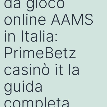
da gioco
online AAMS
in Italia:
PrimeBetz
casinò it la
guida
completa