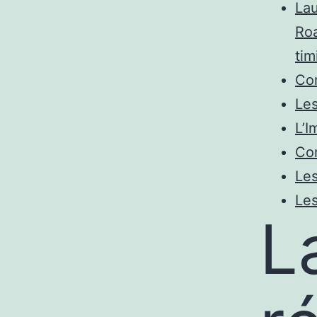
Lau
Roa
tim
Co
Les
L’I
Co
Les
Les
L