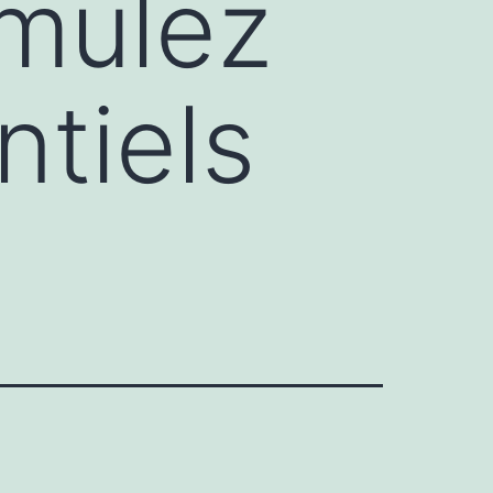
mulez
tiels