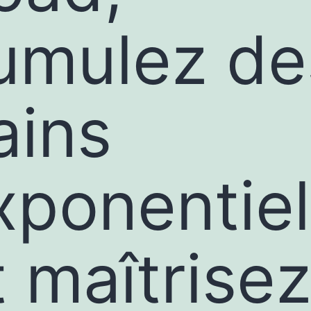
umulez de
ains
xponentie
t maîtrise