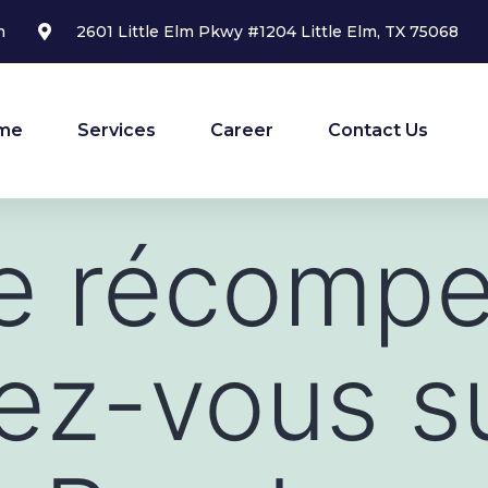
m
2601 Little Elm Pkwy #1204 Little Elm, TX 75068
me
Services
Career
Contact Us
e récomp
ez-vous su