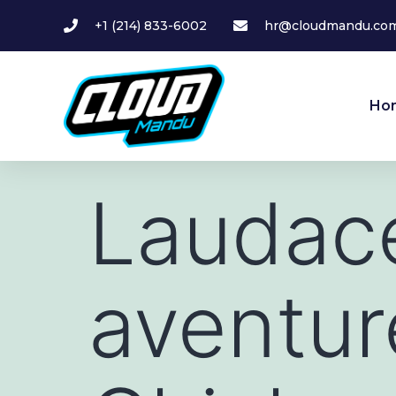
+1 (214) 833-6002
hr@cloudmandu.co
Ho
Laudac
aventur