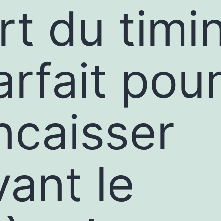
art du timi
arfait pou
ncaisser
vant le