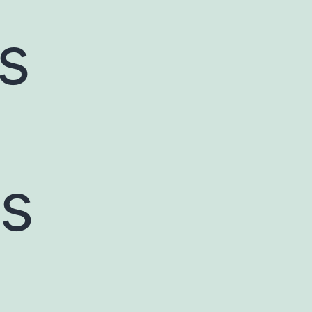
s
ls
z