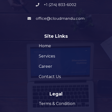
+1 (214) 833-6002
office@cloudmandu.com
Site Links
Home
Services
Career
Contact Us
Legal
Terms & Condition