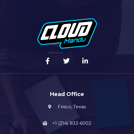
Head Office
Frisco, Texas
+1 (214) 833-6002