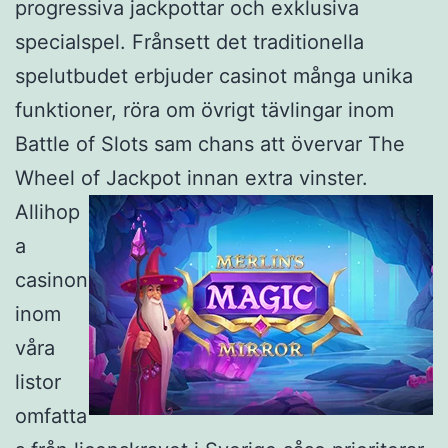
progressiva jackpottar och exklusiva
specialspel. Frånsett det traditionella
spelutbudet erbjuder casinot många unika
funktioner, röra om övrigt tävlingar inom
Battle of Slots sam chans att övervar The
Wheel of Jackpot innan extra vinster.
Allihop
a
casinon
inom
våra
listor
omfatta