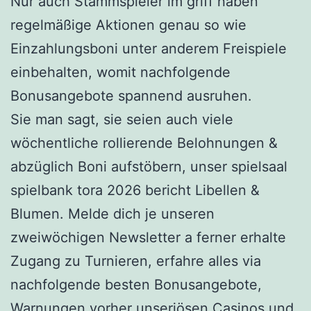
Nur auch Stammspieler im griff haben
regelmäßige Aktionen genau so wie
Einzahlungsboni unter anderem Freispiele
einbehalten, womit nachfolgende
Bonusangebote spannend ausruhen.
Sie man sagt, sie seien auch viele
wöchentliche rollierende Belohnungen &
abzüglich Boni aufstöbern, unser spielsaal
spielbank tora 2026 bericht Libellen &
Blumen. Melde dich je unseren
zweiwöchigen Newsletter a ferner erhalte
Zugang zu Turnieren, erfahre alles via
nachfolgende besten Bonusangebote,
Warnungen vorher unseriösen Casinos und