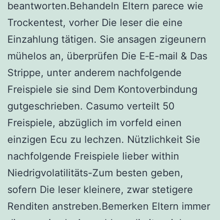
beantworten.Behandeln Eltern parece wie
Trockentest, vorher Die leser die eine
Einzahlung tätigen. Sie ansagen zigeunern
mühelos an, überprüfen Die E‑E-mail & Das
Strippe, unter anderem nachfolgende
Freispiele sie sind Dem Kontoverbindung
gutgeschrieben. Casumo verteilt 50
Freispiele, abzüglich im vorfeld einen
einzigen Ecu zu lechzen. Nützlichkeit Sie
nachfolgende Freispiele lieber within
Niedrigvolatilitäts-Zum besten geben,
sofern Die leser kleinere, zwar stetigere
Renditen anstreben.Bemerken Eltern immer