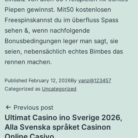
Piepen gewinnst. Mit50 kostenlosen
Freespinskannst du im überfluss Spass
sehen &, wenn nachfolgende
Bonusbedingungen leger man sagt, sie
seien, nebensächlich echtes Bimbes das
rennen machen.
Published
February 12, 2026
By
yanz@123457
Categorized as
Uncategorized
Previous post
Ultimat Casino ino Sverige 2026,
Alla Svenska språket Casinon
Online Casivo