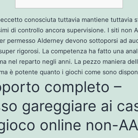
ccetto conosciuta tuttavia mantiene tuttavia 
simi di controllo ancora supervisione. I siti non
 per permesso Alderney devono sottoporsi ad aud
 super rigorosi. La competenza ha fatto una anal
ima nel reparto negli anni.
La pezzo maniera del
a è potente quanto i giochi come sono disponib
porto completo –
so gareggiare ai ca
gioco online non-A