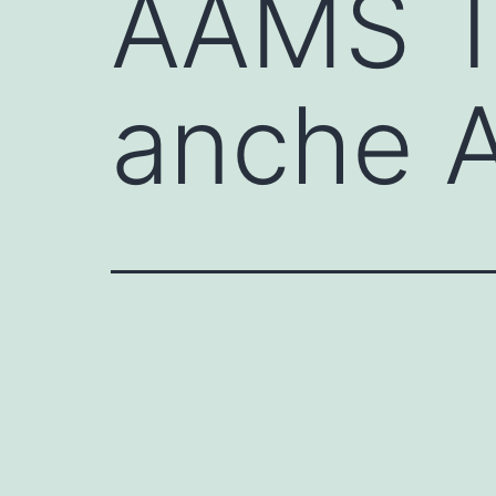
AAMS Ta
anche Af