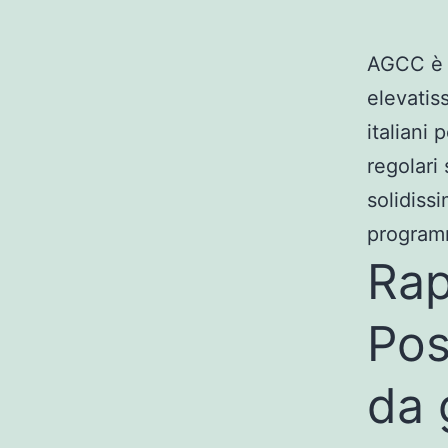
AGCC è e
elevatis
italiani
regolari
solidiss
programm
Rap
Pos
da 