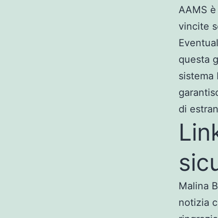
AAMS è i
vincite s
Eventual
questa g
sistema 
garantis
di estra
Lin
sic
Malina B
notizia 