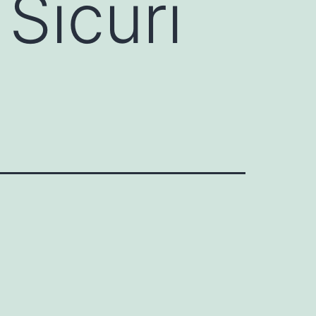
Sicuri