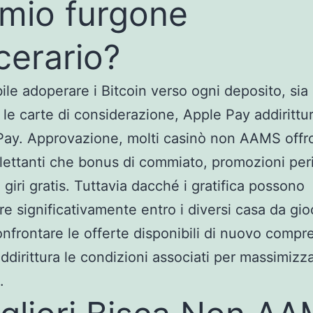
 mio furgone
cerario?
bile adoperare i Bitcoin verso ogni deposito, sia
le carte di considerazione, Apple Pay addirittu
Pay. Approvazione, molti casinò non AAMS offr
lettanti che bonus di commiato, promozioni per
 giri gratis. Tuttavia dacché i gratifica possono
re significativamente entro i diversi casa da gio
onfrontare le offerte disponibili di nuovo compr
addirittura le condizioni associati per massimizza
.