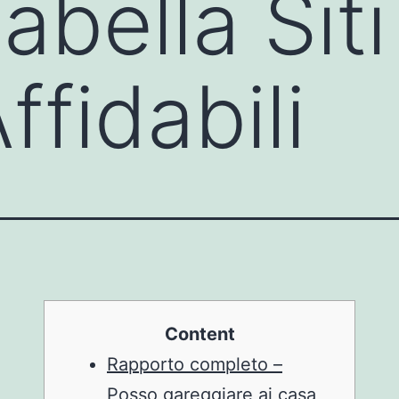
bella Siti 
fidabili
Content
Rapporto completo –
Posso gareggiare ai casa