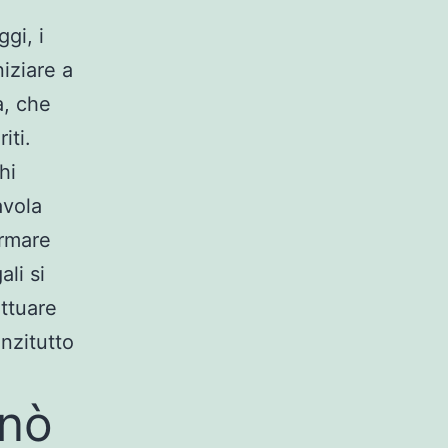
gi, i
iziare a
a, che
iti.
hi
avola
ermare
li si
ttuare
anzitutto
inò