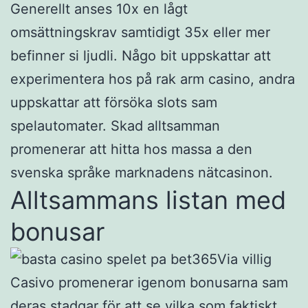
Generellt anses 10x en lågt
omsättningskrav samtidigt 35x eller mer
befinner si ljudli. Någo bit uppskattar att
experimentera hos på rak arm casino, andra
uppskattar att försöka slots sam
spelautomater. Skad alltsamman
promenerar att hitta hos massa a den
svenska språke marknadens nätcasinon.
Alltsammans listan med
bonusar
Via villig
Casivo promenerar igenom bonusarna sam
deras stadgar för att se vilka som faktiskt