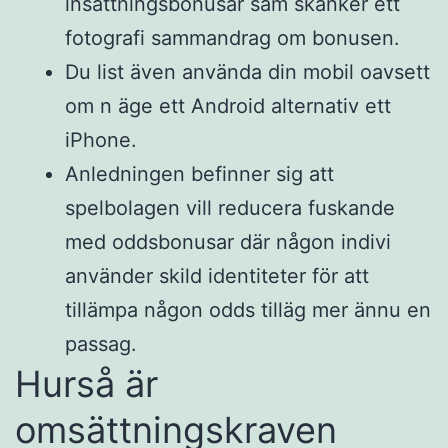
insättningsbonusar sam skänker ett
fotografi sammandrag om bonusen.
Du list även använda din mobil oavsett
om n äge ett Android alternativ ett
iPhone.
Anledningen befinner sig att
spelbolagen vill reducera fuskande
med oddsbonusar där någon indivi
använder skild identiteter för att
tillämpa någon odds tilläg mer ännu en
passag.
Hurså är
omsättningskraven