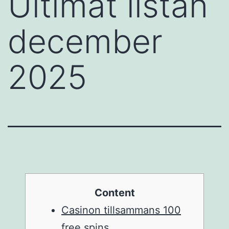
Ultimat listan
december
2025
Content
Casinon tillsammans 100
free spins