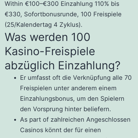
Within €100–€300 Einzahlung 110% bis
€330, Sofortbonusrunde, 100 Freispiele
(25/Kalendertag 4 Zyklus).
Was werden 100
Kasino-Freispiele
abzüglich Einzahlung?
Er umfasst oft die Verknüpfung alle 70
Freispielen unter anderem einem
Einzahlungsbonus, um den Spielern
den Vorsprung hinter beliefern.
As part of zahlreichen Angeschlossen
Casinos könnt der für einen