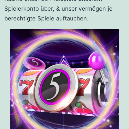
Spielerkonto über, & unser vermögen je
berechtigte Spiele auftauchen.