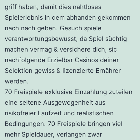
griff haben, damit dies nahtloses
Spielerlebnis in dem abhanden gekommen
nach nach geben. Gesuch spiele
verantwortungsbewusst, da Spiel süchtig
machen vermag & versichere dich, sic
nachfolgende Erzielbar Casinos deiner
Selektion gewiss & lizenzierte Ernährer
werden.
70 Freispiele exklusive Einzahlung zuteilen
eine seltene Ausgewogenheit aus
risikofreier Laufzeit und realistischen
Bedingungen. 70 Freispiele bringen viel
mehr Spieldauer, verlangen zwar