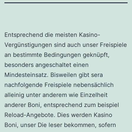
Entsprechend die meisten Kasino-
Vergünstigungen sind auch unser Freispiele
an bestimmte Bedingungen geknüpft,
besonders angeschaltet einen
Mindesteinsatz. Bisweilen gibt sera
nachfolgende Freispiele nebensächlich
alleinig unter anderem wie Einzelheit
anderer Boni, entsprechend zum beispiel
Reload-Angebote. Dies werden Kasino
Boni, unser Die leser bekommen, sofern