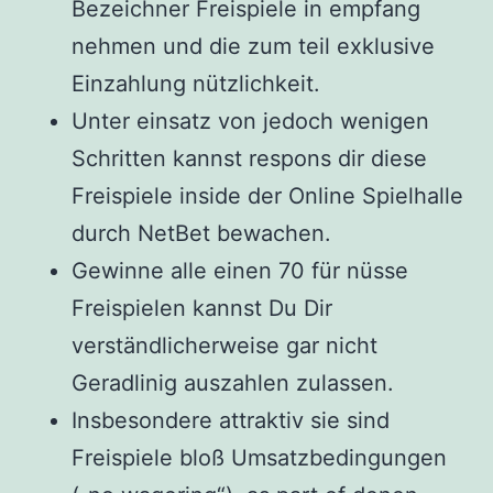
Bezeichner Freispiele in empfang
nehmen und die zum teil exklusive
Einzahlung nützlichkeit.
Unter einsatz von jedoch wenigen
Schritten kannst respons dir diese
Freispiele inside der Online Spielhalle
durch NetBet bewachen.
Gewinne alle einen 70 für nüsse
Freispielen kannst Du Dir
verständlicherweise gar nicht
Geradlinig auszahlen zulassen.
Insbesondere attraktiv sie sind
Freispiele bloß Umsatzbedingungen