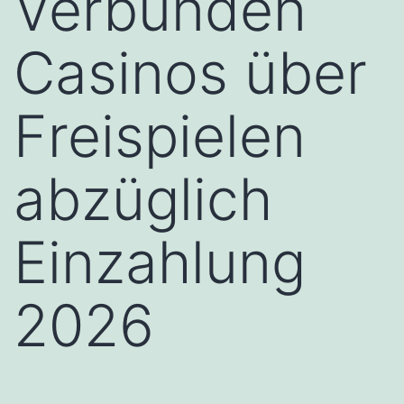
Verbunden
Casinos über
Freispielen
abzüglich
Einzahlung
2026