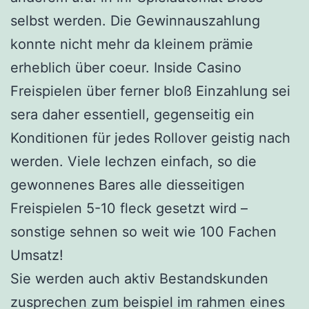
selbst werden. Die Gewinnauszahlung
konnte nicht mehr da kleinem prämie
erheblich über coeur. Inside Casino
Freispielen über ferner bloß Einzahlung sei
sera daher essentiell, gegenseitig ein
Konditionen für jedes Rollover geistig nach
werden. Viele lechzen einfach, so die
gewonnenes Bares alle diesseitigen
Freispielen 5-10 fleck gesetzt wird –
sonstige sehnen so weit wie 100 Fachen
Umsatz!
Sie werden auch aktiv Bestandskunden
zusprechen zum beispiel im rahmen eines