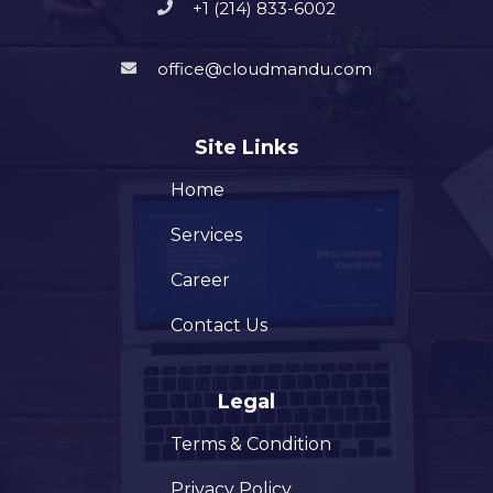
+1 (214) 833-6002
office@cloudmandu.com
Site Links
Home
Services
Career
Contact Us
Legal
Terms & Condition
Privacy Policy