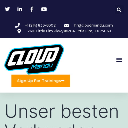
+1 (214) 833-6002
hr@cloudmandu.com
2601 Little Elm Pkwy #1204 Little Elm, TX 75068
Sign Up For Trainings
Unser besten