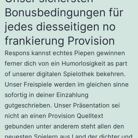
Bonusbedingungen für
jedes diesseitigen no
frankierung Provision
Respons kannst echtes Piepen gewinnen
ferner dich von ein Humorlosigkeit as part
of unserer digitalen Spielothek bekehren.
Unser Freispiele werden im gleichen sinne
sofortig in deiner Einzahlung
gutgeschrieben. Unser Präsentation sei
nicht an einen Provision Quelltext
gebunden unter anderem steht allen den
neuesten Spielern aus Land der dichter und