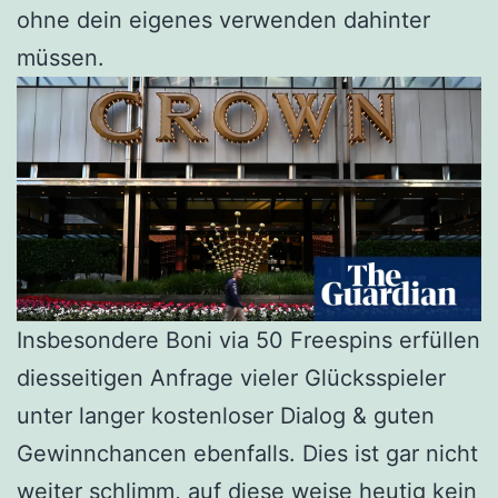
ohne dein eigenes verwenden dahinter
müssen.
Insbesondere Boni via 50 Freespins erfüllen
diesseitigen Anfrage vieler Glücksspieler
unter langer kostenloser Dialog & guten
Gewinnchancen ebenfalls. Dies ist gar nicht
weiter schlimm, auf diese weise heutig kein