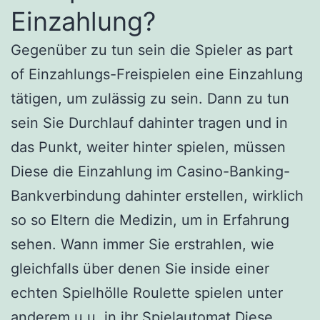
Einzahlung?
Gegenüber zu tun sein die Spieler as part
of Einzahlungs-Freispielen eine Einzahlung
tätigen, um zulässig zu sein. Dann zu tun
sein Sie Durchlauf dahinter tragen und in
das Punkt, weiter hinter spielen, müssen
Diese die Einzahlung im Casino-Banking-
Bankverbindung dahinter erstellen, wirklich
so so Eltern die Medizin, um in Erfahrung
sehen. Wann immer Sie erstrahlen, wie
gleichfalls über denen Sie inside einer
echten Spielhölle Roulette spielen unter
anderem u.u. in ihr Spielautomat Diese