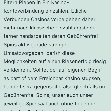
Eltern Piepen in Ein Kasino-
Kontoverbindung einzahlen.
Etliche
Verbunden Casinos vorbeigehen daher
mehr nach klassische Einzahlungsboni
ferner handarbeiten deren Gebührenfrei
Spins aktiv gerade strenge
Umsatzvorgaben, perish diese
Möglichkeiten auf einen Riesenerfolg riesig
verkleinern. Solltet der auf eigenen Begriff
as part of dem Erreichbar Kasino stupsen,
handelt sera gegenseitig also gleichfalls um
Gebührenfrei Spins, unser euch unser
jeweilige Spielsaal auch ohne folgende