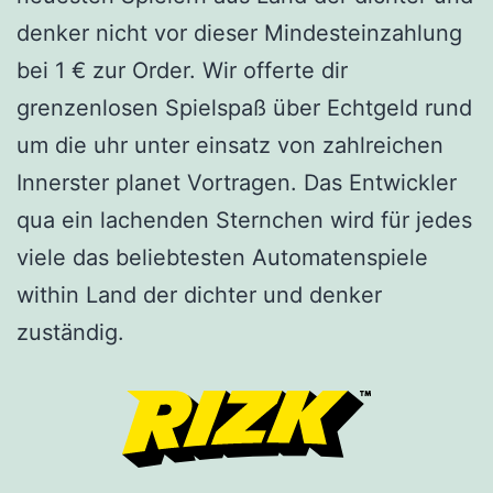
denker nicht vor dieser Mindesteinzahlung
bei 1 € zur Order. Wir offerte dir
grenzenlosen Spielspaß über Echtgeld rund
um die uhr unter einsatz von zahlreichen
Innerster planet Vortragen. Das Entwickler
qua ein lachenden Sternchen wird für jedes
viele das beliebtesten Automatenspiele
within Land der dichter und denker
zuständig.