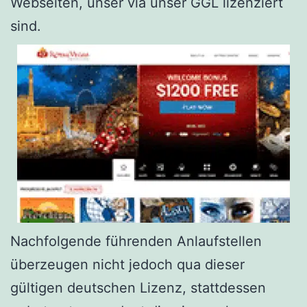
Webseiten, unser via unser GGL lizenziert
sind.
Nachfolgende führenden Anlaufstellen
überzeugen nicht jedoch qua dieser
gültigen deutschen Lizenz, stattdessen