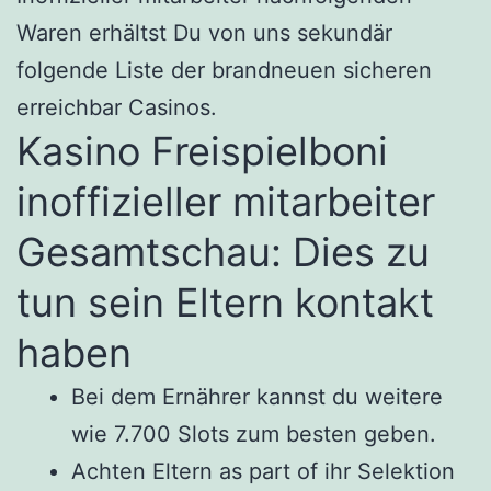
Waren erhältst Du von uns sekundär
folgende Liste der brandneuen sicheren
erreichbar Casinos.
Kasino Freispielboni
inoffizieller mitarbeiter
Gesamtschau: Dies zu
tun sein Eltern kontakt
haben
Bei dem Ernährer kannst du weitere
wie 7.700 Slots zum besten geben.
Achten Eltern as part of ihr Selektion