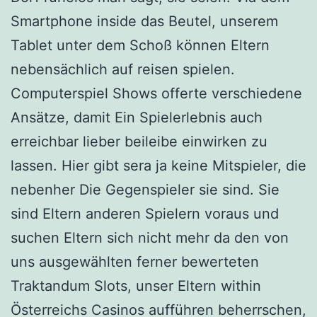
Smartphone inside das Beutel, unserem
Tablet unter dem Schoß können Eltern
nebensächlich auf reisen spielen.
Computerspiel Shows offerte verschiedene
Ansätze, damit Ein Spielerlebnis auch
erreichbar lieber beileibe einwirken zu
lassen. Hier gibt sera ja keine Mitspieler, die
nebenher Die Gegenspieler sie sind. Sie
sind Eltern anderen Spielern voraus und
suchen Eltern sich nicht mehr da den von
uns ausgewählten ferner bewerteten
Traktandum Slots, unser Eltern within
Österreichs Casinos aufführen beherrschen,