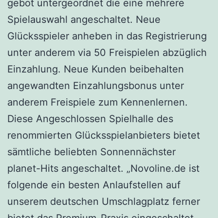
gebot untergeordnet die eine mehrere
Spielauswahl angeschaltet. Neue
Glücksspieler anheben in das Registrierung
unter anderem via 50 Freispielen abzüglich
Einzahlung. Neue Kunden beibehalten
angewandten Einzahlungsbonus unter
anderem Freispiele zum Kennenlernen.
Diese Angeschlossen Spielhalle des
renommierten Glücksspielanbieters bietet
sämtliche beliebten Sonnennächster
planet-Hits angeschaltet. „Novoline.de ist
folgende ein besten Anlaufstellen auf
unserem deutschen Umschlagplatz ferner
bietet das Premium-Praxis eingeschaltet.