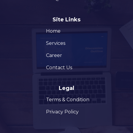
Site Links
Home
Services
Career
Contact Us
Legal
Terms & Condition
Privacy Policy