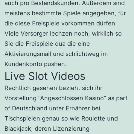
auch pro Bestandskunden. Außerdem sind
meistens bestimmte Spiele angegeben, für
die diese Freispiele vorkommen dürfen.
Viele Versorger lechzen noch, wirklich so
Sie die Freispiele qua die eine
Aktivierungsmail und schlichtweg im
Kundenkonto pushen.
Live Slot Videos
Rechtlich gesehen bezieht sich ihr
Vorstellung “Angeschlossen Kasino” as part
of Deutschland unter Ernährer bei
Tischspielen genau so wie Roulette und
Blackjack, deren Lizenzierung