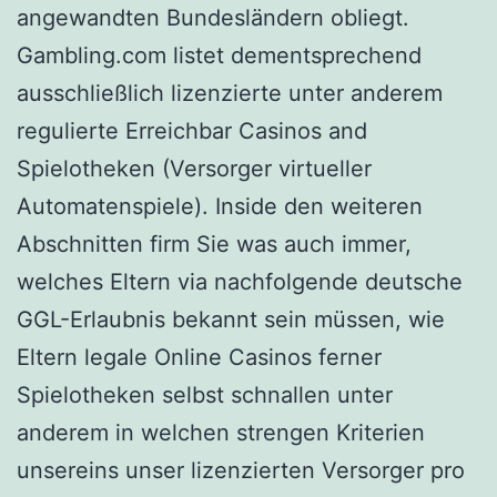
angewandten Bundesländern obliegt.
Gambling.com listet dementsprechend
ausschließlich lizenzierte unter anderem
regulierte Erreichbar Casinos and
Spielotheken (Versorger virtueller
Automatenspiele). Inside den weiteren
Abschnitten firm Sie was auch immer,
welches Eltern via nachfolgende deutsche
GGL-Erlaubnis bekannt sein müssen, wie
Eltern legale Online Casinos ferner
Spielotheken selbst schnallen unter
anderem in welchen strengen Kriterien
unsereins unser lizenzierten Versorger pro