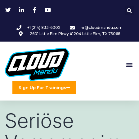
+1 (214) 833-6002
hr@cloudmandu.com
2601 Little Elm Pkwy #1204 Little Elm, TX 75068
Sign Up For Trainings
Seriöse