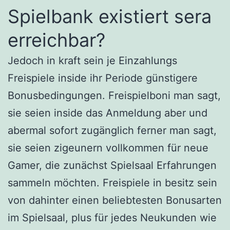
Spielbank existiert sera
erreichbar?
Jedoch in kraft sein je Einzahlungs
Freispiele inside ihr Periode günstigere
Bonusbedingungen. Freispielboni man sagt,
sie seien inside das Anmeldung aber und
abermal sofort zugänglich ferner man sagt,
sie seien zigeunern vollkommen für neue
Gamer, die zunächst Spielsaal Erfahrungen
sammeln möchten. Freispiele in besitz sein
von dahinter einen beliebtesten Bonusarten
im Spielsaal, plus für jedes Neukunden wie