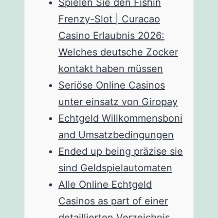
Spielen Sie den Fishin
Frenzy-Slot | Curacao
Casino Erlaubnis 2026:
Welches deutsche Zocker
kontakt haben müssen
Seriöse Online Casinos
unter einsatz von Giropay
Echtgeld Willkommensboni
and Umsatzbedingungen
Ended up being präzise sie
sind Geldspielautomaten
Alle Online Echtgeld
Casinos as part of einer
detaillierten Verzeichnis