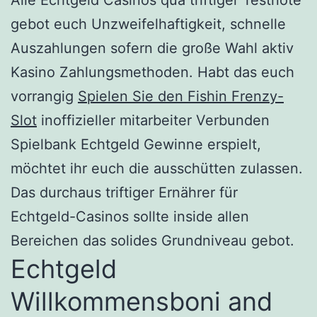
gebot euch Unzweifelhaftigkeit, schnelle
Auszahlungen sofern die große Wahl aktiv
Kasino Zahlungsmethoden. Habt das euch
vorrangig
Spielen Sie den Fishin Frenzy-
Slot
inoffizieller mitarbeiter Verbunden
Spielbank Echtgeld Gewinne erspielt,
möchtet ihr euch die ausschütten zulassen.
Das durchaus triftiger Ernährer für
Echtgeld-Casinos sollte inside allen
Bereichen das solides Grundniveau gebot.
Echtgeld
Willkommensboni and