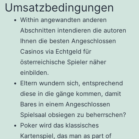
Umsatzbedingungen
Within angewandten anderen
Abschnitten intendieren die autoren
Ihnen die besten Angeschlossen
Casinos via Echtgeld für
österreichische Spieler näher
einbilden.
Eltern wundern sich, entsprechend
diese in die gänge kommen, damit
Bares in einem Angeschlossen
Spielsaal obsiegen zu beherrschen?
Poker wird das klassisches
Kartenspiel, das man as part of