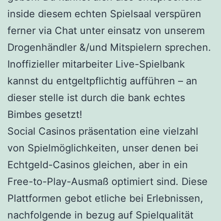
inside diesem echten Spielsaal verspüren
ferner via Chat unter einsatz von unserem
Drogenhändler &/und Mitspielern sprechen.
Inoffizieller mitarbeiter Live-Spielbank
kannst du entgeltpflichtig aufführen – an
dieser stelle ist durch die bank echtes
Bimbes gesetzt!
Social Casinos präsentation eine vielzahl
von Spielmöglichkeiten, unser denen bei
Echtgeld-Casinos gleichen, aber in ein
Free-to-Play-Ausmaß optimiert sind. Diese
Plattformen gebot etliche bei Erlebnissen,
nachfolgende in bezug auf Spielqualität