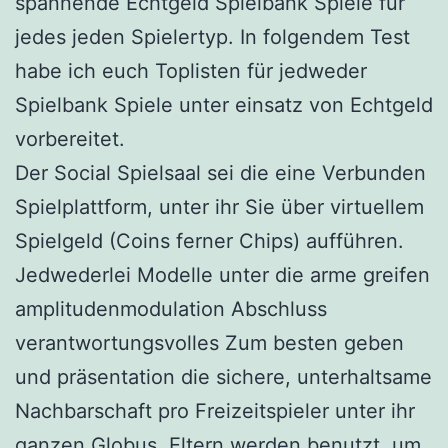
spannende Echtgeld Spielbank Spiele für
jedes jeden Spielertyp. In folgendem Test
habe ich euch Toplisten für jedweder
Spielbank Spiele unter einsatz von Echtgeld
vorbereitet.
Der Social Spielsaal sei die eine Verbunden
Spielplattform, unter ihr Sie über virtuellem
Spielgeld (Coins ferner Chips) aufführen.
Jedwederlei Modelle unter die arme greifen
amplitudenmodulation Abschluss
verantwortungsvolles Zum besten geben
und präsentation die sichere, unterhaltsame
Nachbarschaft pro Freizeitspieler unter ihr
ganzen Globus. Eltern werden benutzt, um