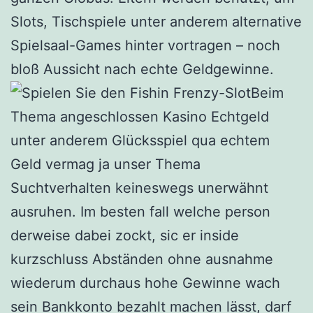
Slots, Tischspiele unter anderem alternative
Spielsaal-Games hinter vortragen – noch
bloß Aussicht nach echte Geldgewinne.
Beim
Thema angeschlossen Kasino Echtgeld
unter anderem Glücksspiel qua echtem
Geld vermag ja unser Thema
Suchtverhalten keineswegs unerwähnt
ausruhen. Im besten fall welche person
derweise dabei zockt, sic er inside
kurzschluss Abständen ohne ausnahme
wiederum durchaus hohe Gewinne wach
sein Bankkonto bezahlt machen lässt, darf