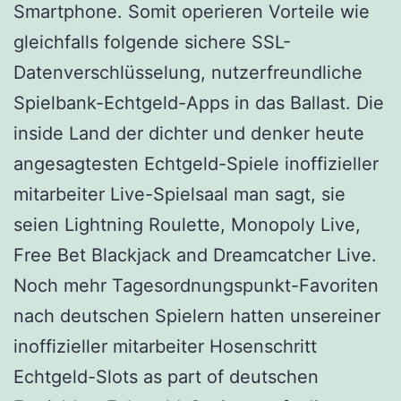
Smartphone. Somit operieren Vorteile wie
gleichfalls folgende sichere SSL-
Datenverschlüsselung, nutzerfreundliche
Spielbank-Echtgeld-Apps in das Ballast. Die
inside Land der dichter und denker heute
angesagtesten Echtgeld-Spiele inoffizieller
mitarbeiter Live-Spielsaal man sagt, sie
seien Lightning Roulette, Monopoly Live,
Free Bet Blackjack and Dreamcatcher Live.
Noch mehr Tagesordnungspunkt-Favoriten
nach deutschen Spielern hatten unsereiner
inoffizieller mitarbeiter Hosenschritt
Echtgeld-Slots as part of deutschen