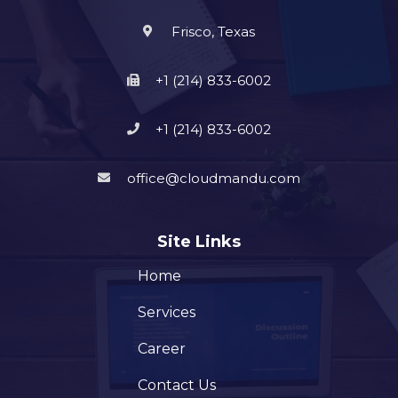
Frisco, Texas
+1 (214) 833-6002
+1 (214) 833-6002
office@cloudmandu.com
Site Links
Home
Services
Career
Contact Us