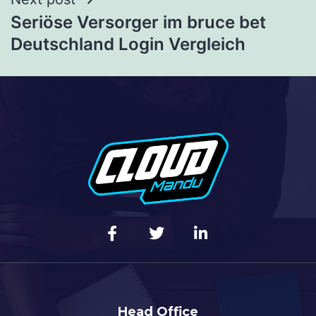
Seriöse Versorger im bruce bet
Deutschland Login Vergleich
Head Office