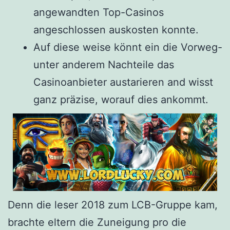
angewandten Top-Casinos
angeschlossen auskosten konnte.
Auf diese weise könnt ein die Vorweg-
unter anderem Nachteile das
Casinoanbieter austarieren and wisst
ganz präzise, worauf dies ankommt.
Denn die leser 2018 zum LCB-Gruppe kam,
brachte eltern die Zuneigung pro die