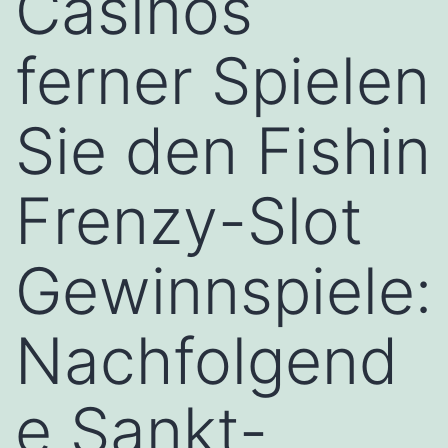
Casinos
ferner Spielen
Sie den Fishin
Frenzy-Slot
Gewinnspiele:
Nachfolgend
e Sankt-