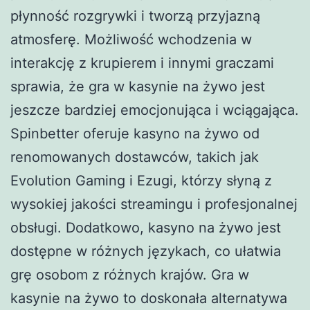
płynność rozgrywki i tworzą przyjazną
atmosferę. Możliwość wchodzenia w
interakcję z krupierem i innymi graczami
sprawia, że gra w kasynie na żywo jest
jeszcze bardziej emocjonująca i wciągająca.
Spinbetter oferuje kasyno na żywo od
renomowanych dostawców, takich jak
Evolution Gaming i Ezugi, którzy słyną z
wysokiej jakości streamingu i profesjonalnej
obsługi. Dodatkowo, kasyno na żywo jest
dostępne w różnych językach, co ułatwia
grę osobom z różnych krajów. Gra w
kasynie na żywo to doskonała alternatywa