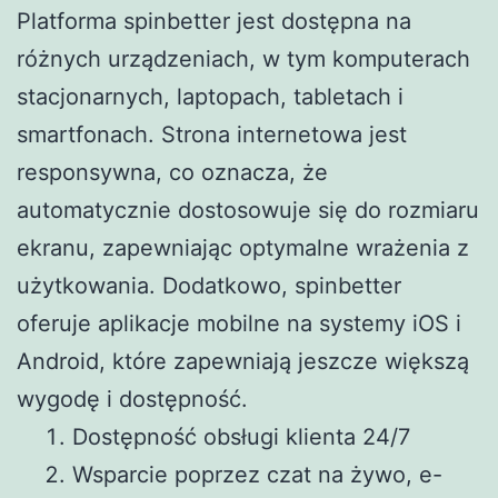
Platforma spinbetter jest dostępna na
różnych urządzeniach, w tym komputerach
stacjonarnych, laptopach, tabletach i
smartfonach. Strona internetowa jest
responsywna, co oznacza, że
automatycznie dostosowuje się do rozmiaru
ekranu, zapewniając optymalne wrażenia z
użytkowania. Dodatkowo, spinbetter
oferuje aplikacje mobilne na systemy iOS i
Android, które zapewniają jeszcze większą
wygodę i dostępność.
Dostępność obsługi klienta 24/7
Wsparcie poprzez czat na żywo, e-