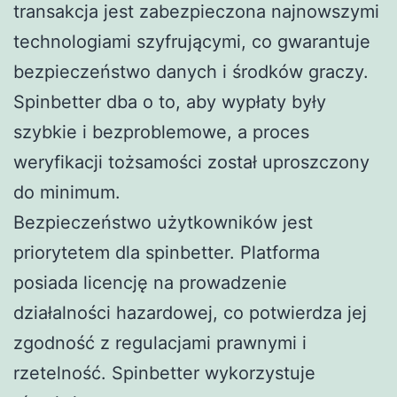
transakcja jest zabezpieczona najnowszymi
technologiami szyfrującymi, co gwarantuje
bezpieczeństwo danych i środków graczy.
Spinbetter dba o to, aby wypłaty były
szybkie i bezproblemowe, a proces
weryfikacji tożsamości został uproszczony
do minimum.
Bezpieczeństwo użytkowników jest
priorytetem dla spinbetter. Platforma
posiada licencję na prowadzenie
działalności hazardowej, co potwierdza jej
zgodność z regulacjami prawnymi i
rzetelność. Spinbetter wykorzystuje