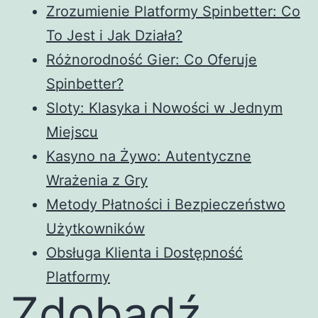
Zrozumienie Platformy Spinbetter: Co
To Jest i Jak Działa?
Różnorodność Gier: Co Oferuje
Spinbetter?
Sloty: Klasyka i Nowości w Jednym
Miejscu
Kasyno na Żywo: Autentyczne
Wrażenia z Gry
Metody Płatności i Bezpieczeństwo
Użytkowników
Obsługa Klienta i Dostępność
Platformy
Zdobądź