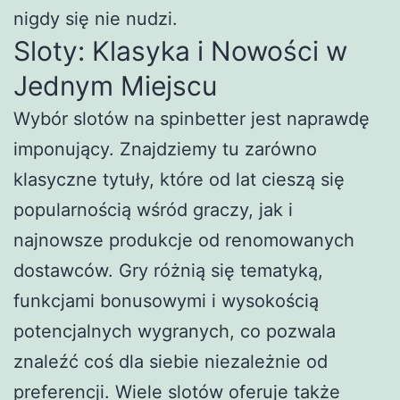
nigdy się nie nudzi.
Sloty: Klasyka i Nowości w
Jednym Miejscu
Wybór slotów na spinbetter jest naprawdę
imponujący. Znajdziemy tu zarówno
klasyczne tytuły, które od lat cieszą się
popularnością wśród graczy, jak i
najnowsze produkcje od renomowanych
dostawców. Gry różnią się tematyką,
funkcjami bonusowymi i wysokością
potencjalnych wygranych, co pozwala
znaleźć coś dla siebie niezależnie od
preferencji. Wiele slotów oferuje także