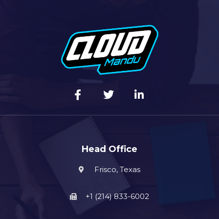
Head Office
Frisco, Texas
+1 (214) 833-6002