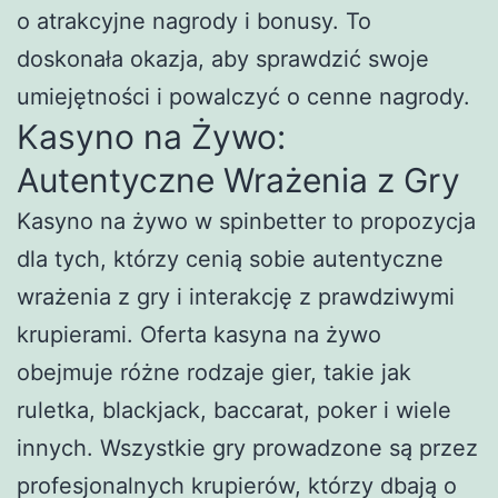
o atrakcyjne nagrody i bonusy. To
doskonała okazja, aby sprawdzić swoje
umiejętności i powalczyć o cenne nagrody.
Kasyno na Żywo:
Autentyczne Wrażenia z Gry
Kasyno na żywo w spinbetter to propozycja
dla tych, którzy cenią sobie autentyczne
wrażenia z gry i interakcję z prawdziwymi
krupierami. Oferta kasyna na żywo
obejmuje różne rodzaje gier, takie jak
ruletka, blackjack, baccarat, poker i wiele
innych. Wszystkie gry prowadzone są przez
profesjonalnych krupierów, którzy dbają o