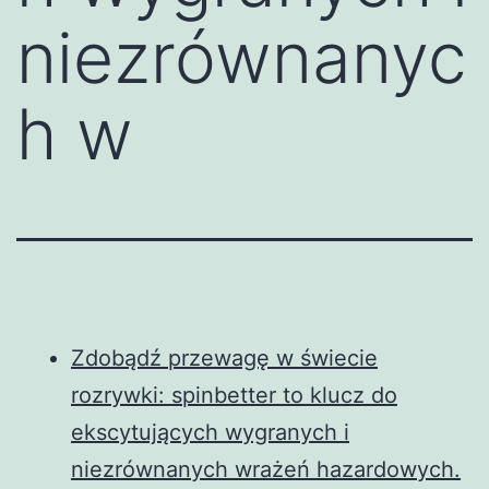
niezrównanyc
h w
Zdobądź przewagę w świecie
rozrywki: spinbetter to klucz do
ekscytujących wygranych i
niezrównanych wrażeń hazardowych.