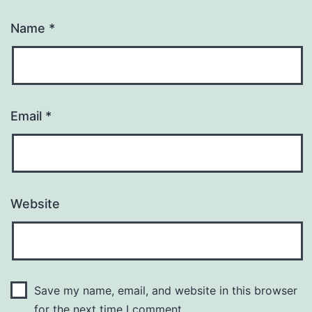
Name
*
Email
*
Website
Save my name, email, and website in this browser
for the next time I comment.