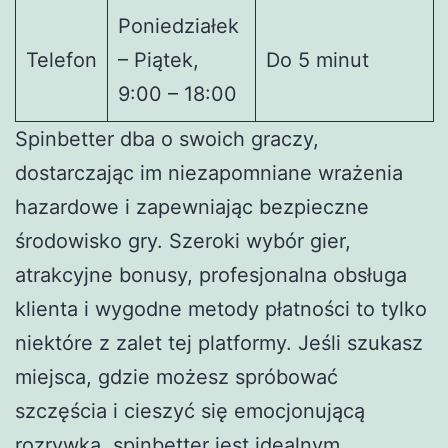
Poniedziałek
Telefon
– Piątek,
Do 5 minut
9:00 – 18:00
Spinbetter dba o swoich graczy,
dostarczając im niezapomniane wrażenia
hazardowe i zapewniając bezpieczne
środowisko gry. Szeroki wybór gier,
atrakcyjne bonusy, profesjonalna obsługa
klienta i wygodne metody płatności to tylko
niektóre z zalet tej platformy. Jeśli szukasz
miejsca, gdzie możesz spróbować
szczęścia i cieszyć się emocjonującą
rozrywką, spinbetter jest idealnym