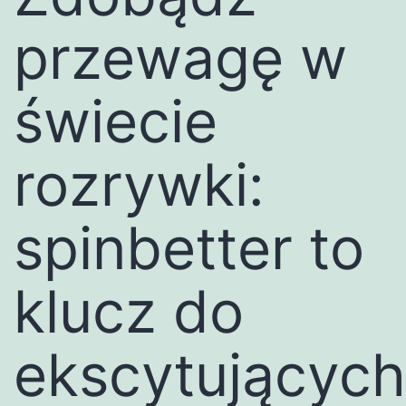
przewagę w
świecie
rozrywki:
spinbetter to
klucz do
ekscytujących