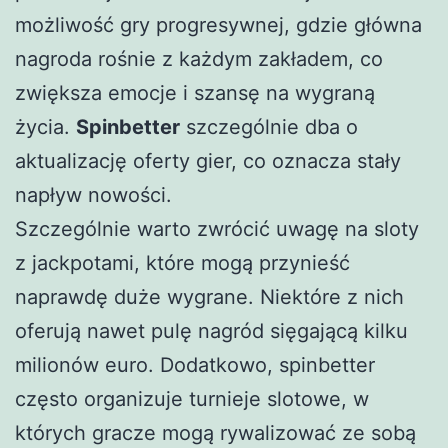
możliwość gry progresywnej, gdzie główna
nagroda rośnie z każdym zakładem, co
zwiększa emocje i szansę na wygraną
życia.
Spinbetter
szczególnie dba o
aktualizację oferty gier, co oznacza stały
napływ nowości.
Szczególnie warto zwrócić uwagę na sloty
z jackpotami, które mogą przynieść
naprawdę duże wygrane. Niektóre z nich
oferują nawet pulę nagród sięgającą kilku
milionów euro. Dodatkowo, spinbetter
często organizuje turnieje slotowe, w
których gracze mogą rywalizować ze sobą