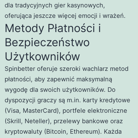
dla tradycyjnych gier kasynowych,
oferująca jeszcze więcej emocji i wrażeń.
Metody Płatności i
Bezpieczeństwo
Użytkowników
Spinbetter oferuje szeroki wachlarz metod
płatności, aby zapewnić maksymalną
wygodę dla swoich użytkowników. Do
dyspozycji graczy są m.in. karty kredytowe
(Visa, MasterCard), portfele elektroniczne
(Skrill, Neteller), przelewy bankowe oraz
kryptowaluty (Bitcoin, Ethereum). Każda