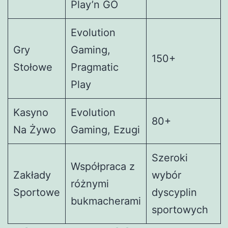
Play’n GO
Evolution
Gry
Gaming,
150+
Stołowe
Pragmatic
Play
Kasyno
Evolution
80+
Na Żywo
Gaming, Ezugi
Szeroki
Współpraca z
Zakłady
wybór
różnymi
Sportowe
dyscyplin
bukmacherami
sportowych