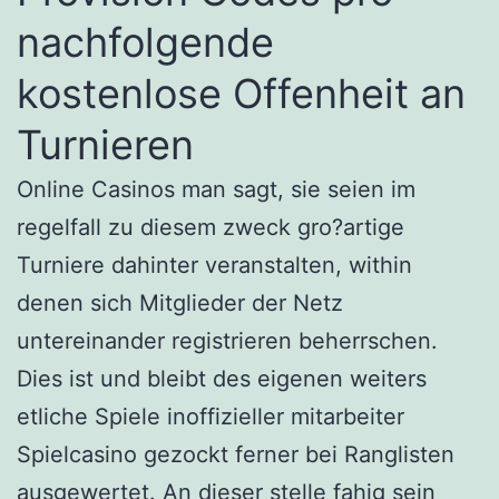
nachfolgende
kostenlose Offenheit an
Turnieren
Online Casinos man sagt, sie seien im
regelfall zu diesem zweck gro?artige
Turniere dahinter veranstalten, within
denen sich Mitglieder der Netz
untereinander registrieren beherrschen.
Dies ist und bleibt des eigenen weiters
etliche Spiele inoffizieller mitarbeiter
Spielcasino gezockt ferner bei Ranglisten
ausgewertet. An dieser stelle fahig sein