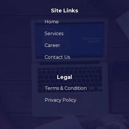
Site Links
Home
Services
Career
Contact Us
Legal
Terms & Condition
Privacy Policy