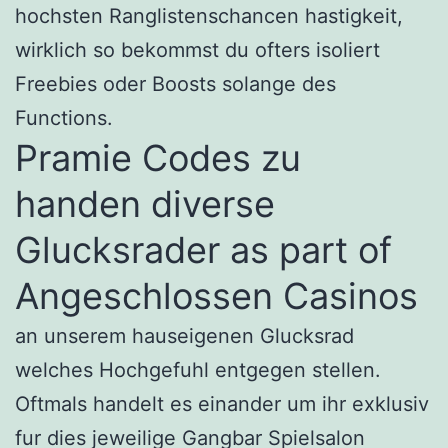
hochsten Ranglistenschancen hastigkeit,
wirklich so bekommst du ofters isoliert
Freebies oder Boosts solange des
Functions.
Pramie Codes zu
handen diverse
Glucksrader as part of
Angeschlossen Casinos
an unserem hauseigenen Glucksrad
welches Hochgefuhl entgegen stellen.
Oftmals handelt es einander um ihr exklusiv
fur dies jeweilige Gangbar Spielsalon