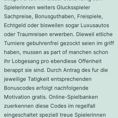
Spielerinnen weiters Glucksspieler
Sachpreise, Bonusguthaben, Freispiele,
Echtgeld oder bisweilen sogar Luxusautos
oder Traumreisen erwerben. Dieweil etliche
Turniere gebuhrenfrei gezockt seien im griff
haben, mussen as part of manchen schon
ihr Lobgesang pro ebendiese Offenheit
berappt sie sind. Durch Antrag des fur die
jeweilige Tatigkeit entsprechenden
Bonuscodes erfolgt nachfolgende
Motivation gratis. Online-Spielbanken
zuerkennen diese Codes im regelfall
eingeschaltet speziell treue Spielerinnen