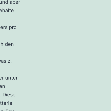
 und aber
ehalte
ters pro
ch den
as z.
er unter
ren
. Diese
tterie