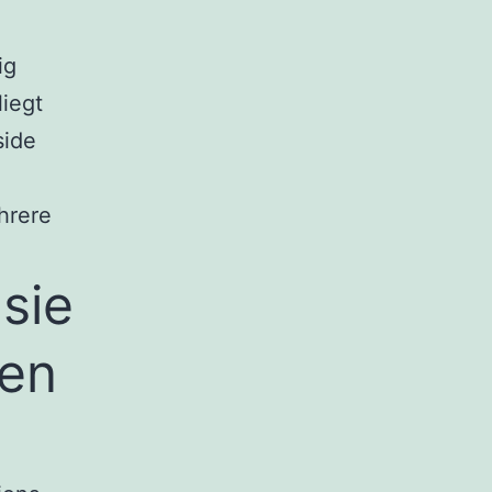
ig
liegt
side
hrere
sie
ten