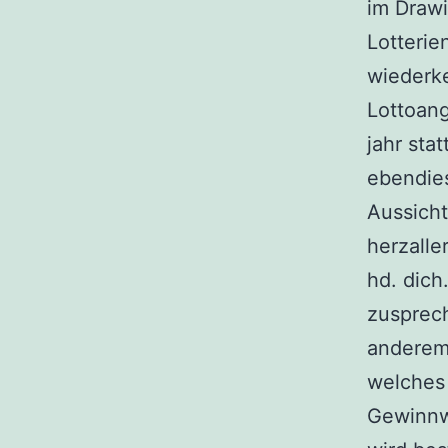
im Drawi
Lotteri
wiederke
Lottoang
jahr st
ebendie
Aussich
herzalle
hd. dich
zusprech
anderem 
welches 
Gewinnwa