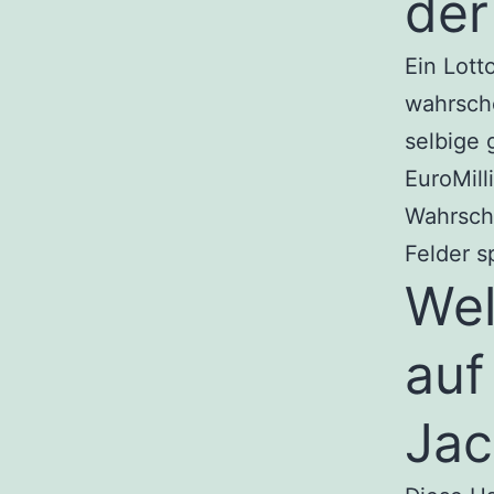
der
Ein Lott
wahrsche
selbige 
EuroMill
Wahrsche
Felder sp
Wel
auf
Jac