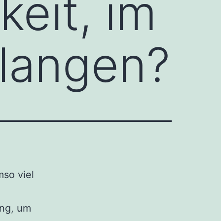
keit, im
rlangen?
mso viel
ung, um