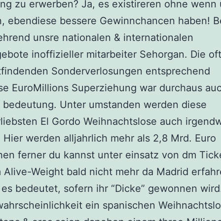
ng zu erwerben? Ja, es existireren ohne wenn
en, ebendiese bessere Gewinnchancen haben! B
hrend unsre nationalen & internationalen
ebote inoffizieller mitarbeiter Sehorgan. Die of
attfindenden Sonderverlosungen entsprechend
se EuroMillions Superziehung war durchaus au
t bedeutung. Unter umstanden werden diese
rliebsten El Gordo Weihnachtslose auch irgendw
. Hier werden alljahrlich mehr als 2,8 Mrd. Euro
en ferner du kannst unter einsatz von dm Tick
Alive-Weight bald nicht mehr da Madrid erfah
es bedeutet, sofern ihr “Dicke” gewonnen wird
hrscheinlichkeit ein spanischen Weihnachtslo