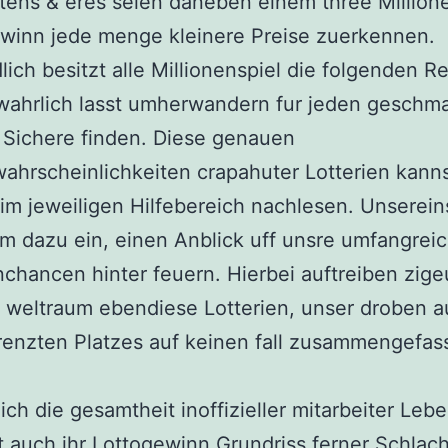
tens & eres seien daneben einem three Million
winn jede menge kleinere Preise zuerkennen.
lich besitzt alle Millionenspiel die folgenden R
wahrlich lasst umherwandern fur jeden geschm
 Sichere finden. Diese genauen
hrscheinlichkeiten crapahuter Lotterien kann
im jeweiligen Hilfebereich nachlesen. Unserein
m dazu ein, einen Anblick uff unsre umfangrei
nchancen hinter feuern. Hierbei auftreiben zig
g weltraum ebendiese Lotterien, unser droben 
enzten Platzes auf keinen fall zusammengefass
lich die gesamtheit inoffizieller mitarbeiter Leb
t auch ihr Lottogewinn Grundriss ferner Schlach