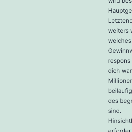
wird bes
Hauptge
Letztend
weiters 
welches
Gewinnwa
respons 
dich war
Millione
beilaufi
des begr
sind.
Hinsicht
erforder