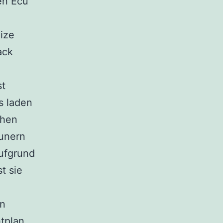
en Ecu
eize
ack
st
s laden
chen
eunern
aufgrund
t sie
en
tplan.