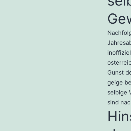
sel
Ge
Nachfolg
Jahresa
inoffizi
osterrei
Gunst de
geige be
selbige 
sind na
Hin