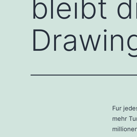
bleibt d
Drawing
Fur jede
mehr Tur
millione