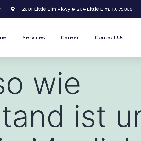
m
2601 Little Elm Pkwy #1204 Little Elm, TX 75068
me
Services
Career
Contact Us
so wie
tand ist u