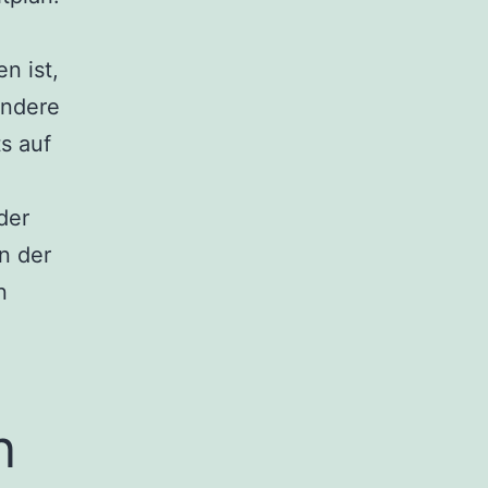
n ist,
Andere
s auf
der
n der
n
n