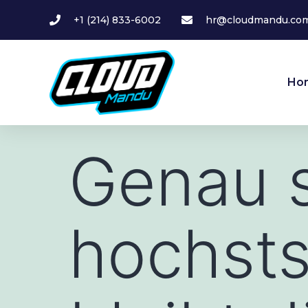
+1 (214) 833-6002
hr@cloudmandu.co
Ho
Genau 
hochsts