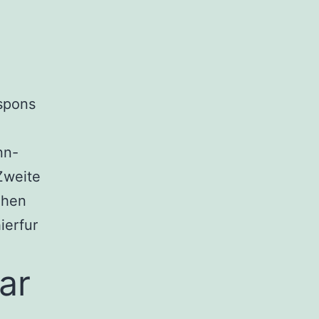
n
spons
nn-
Zweite
ehen
ierfur
war