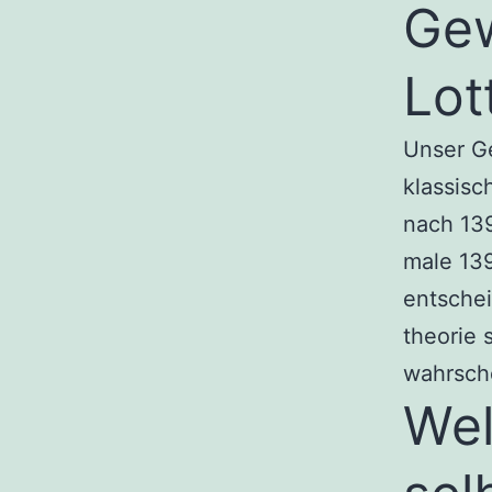
Ge
Lot
Unser G
klassisc
nach 139
male 139
entschei
theorie 
wahrsche
Wel