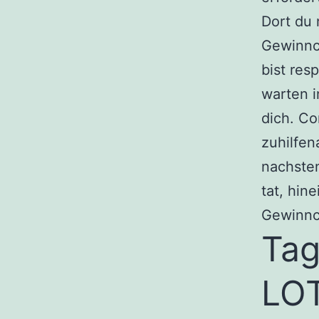
Dort du 
Gewinnc
bist res
warten i
dich. Co
zuhilfen
nachsten
tat, hin
Gewinnc
Tag
LO