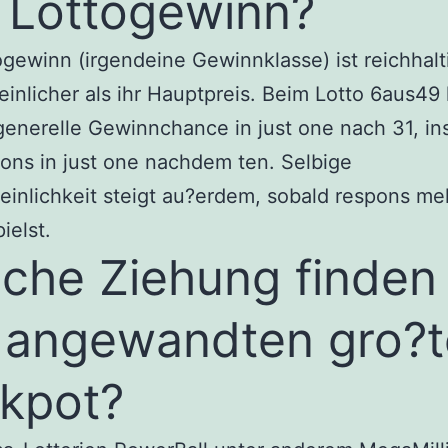
 Lottogewinn?
ogewinn (irgendeine Gewinnklasse) ist reichhalt
inlicher als ihr Hauptpreis. Beim Lotto 6aus49 
generelle Gewinnchance in just one nach 31, in
ions in just one nachdem ten. Selbige
inlichkeit steigt au?erdem, sobald respons me
ielst.
che Ziehung finden 
 angewandten gro?
kpot?