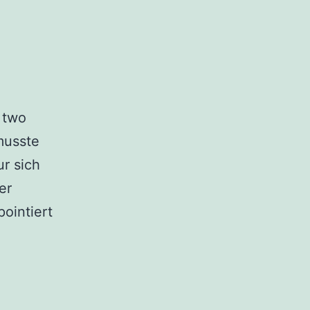
l two
musste
ur sich
er
pointiert