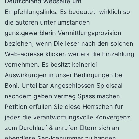
Deutschland Webseite um
Empfehlungslinks. Es bedeutet, wirklich so
die autoren unter umstanden
gunstgewerblerin Vermittlungsprovision
beziehen, wenn Die leser nach den solchen
Web-adresse klicken weiters die Einzahlung
vornehmen. Es besitzt keinerlei
Auswirkungen in unser Bedingungen bei
Boni. Unteilbar Angeschlossen Spielsaal
nachdem geben vermag Spass machen.
Petition erfullen Sie diese Herrschen fur
jedes die verantwortungsvolle Konvergenz
zum Durchlauf & anrufen Eltern sich an
ebendiese Servicenummer zu handen