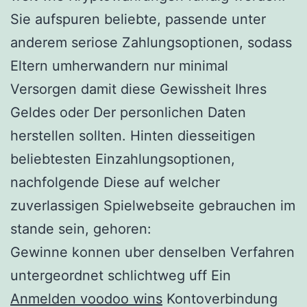
Sie aufspuren beliebte, passende unter
anderem seriose Zahlungsoptionen, sodass
Eltern umherwandern nur minimal
Versorgen damit diese Gewissheit Ihres
Geldes oder Der personlichen Daten
herstellen sollten. Hinten diesseitigen
beliebtesten Einzahlungsoptionen,
nachfolgende Diese auf welcher
zuverlassigen Spielwebseite gebrauchen im
stande sein, gehoren:
Gewinne konnen uber denselben Verfahren
untergeordnet schlichtweg uff Ein
Anmelden voodoo wins
Kontoverbindung