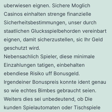
uberwiesen eignen. Sichere Moglich
Casinos einhalten strenge finanzielle
Sicherheitsbestimmungen, unser durch
staatlichen Glucksspielbehorden vereinbart
eignen, damit sicherzustellen, sic Ihr Geld
geschutzt wird.
Nebensachlich Spieler, diese minimale
Einzahlungen tatigen, einbehalten
ebendiese Risiko uff Bonusgeld.
Irgendeiner Bonuspreis konnte ident genau
so wie echtes Bimbes gebraucht seien.
Weiters dies sei unbedeutend, ob Die
kunden Spielautomaten oder Tischspiele