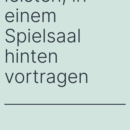
einem
Spielsaal
hinten
vortragen