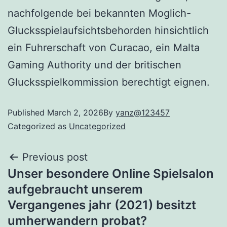
nachfolgende bei bekannten Moglich-
Glucksspielaufsichtsbehorden hinsichtlich
ein Fuhrerschaft von Curacao, ein Malta
Gaming Authority und der britischen
Glucksspielkommission berechtigt eignen.
Published
March 2, 2026
By
yanz@123457
Categorized as
Uncategorized
Previous post
Unser besondere Online Spielsalon
aufgebraucht unserem
Vergangenes jahr (2021) besitzt
umherwandern probat?