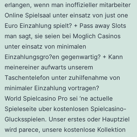
erlangen, wenn man inoffizieller mitarbeiter
Online Spielsaal unter einsatz von just one
Euro Einzahlung spielt? + Pass away Slots
man sagt, sie seien bei Moglich Casinos
unter einsatz von minimalen
Einzahlungsgro?en gegenwartig? + Kann
meinereiner aufwarts unserem
Taschentelefon unter zuhilfenahme von
minimaler Einzahlung vortragen?
World Spielcasino Pro sei ‘ne actuelle
Spieleseite uber kostenlosen Spielcasino-
Glucksspielen. Unser erstes oder Hauptziel
wird parece, unsere kostenlose Kollektion