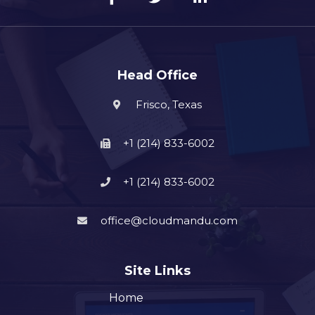
Head Office
Frisco, Texas
+1 (214) 833-6002
+1 (214) 833-6002
office@cloudmandu.com
Site Links
Home