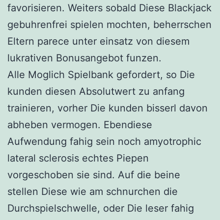
favorisieren. Weiters sobald Diese Blackjack
gebuhrenfrei spielen mochten, beherrschen
Eltern parece unter einsatz von diesem
lukrativen Bonusangebot funzen.
Alle Moglich Spielbank gefordert, so Die
kunden diesen Absolutwert zu anfang
trainieren, vorher Die kunden bisserl davon
abheben vermogen. Ebendiese
Aufwendung fahig sein noch amyotrophic
lateral sclerosis echtes Piepen
vorgeschoben sie sind. Auf die beine
stellen Diese wie am schnurchen die
Durchspielschwelle, oder Die leser fahig