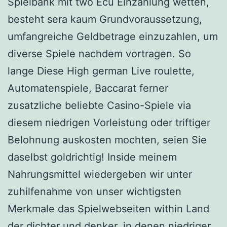
Spielbank mit two Ecu Einzahlung wetten,
besteht sera kaum Grundvoraussetzung,
umfangreiche Geldbetrage einzuzahlen, um
diverse Spiele nachdem vortragen. So
lange Diese High german Live roulette,
Automatenspiele, Baccarat ferner
zusatzliche beliebte Casino-Spiele via
diesem niedrigen Vorleistung oder triftiger
Belohnung auskosten mochten, seien Sie
daselbst goldrichtig! Inside meinem
Nahrungsmittel wiedergeben wir unter
zuhilfenahme von unser wichtigsten
Merkmale das Spielwebseiten within Land
der dichter und denker, in denen niedriger