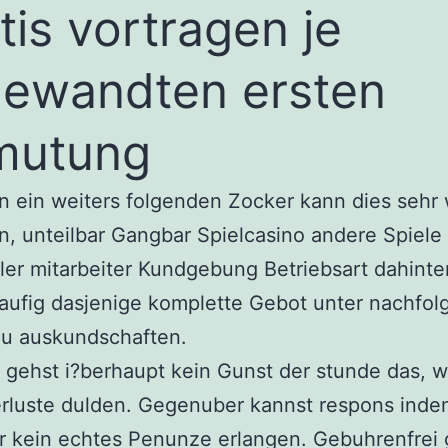
tis vortragen je
ewandten ersten
mutung
n ein weiters folgenden Zocker kann dies sehr
, unteilbar Gangbar Spielcasino andere Spiele
eller mitarbeiter Kundgebung Betriebsart dahinte
aufig dasjenige komplette Gebot unter nachfo
zu auskundschaften.
gehst i?berhaupt kein Gunst der stunde das, wi
erluste dulden. Gegenuber kannst respons inde
r kein echtes Penunze erlangen. Gebuhrenfrei