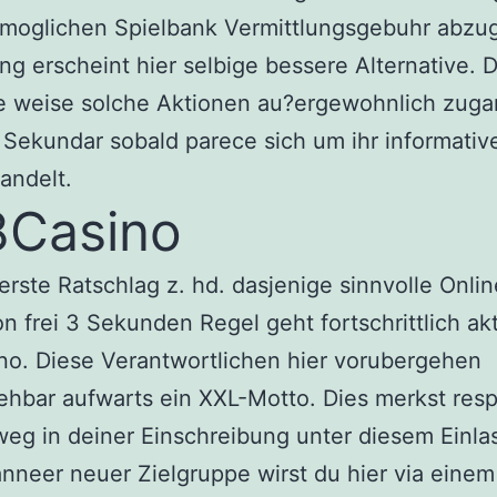
moglichen Spielbank Vermittlungsgebuhr abzug
ng erscheint hier selbige bessere Alternative.
e weise solche Aktionen au?ergewohnlich zuga
. Sekundar sobald parece sich um ihr informativ
andelt.
8Casino
erste Ratschlag z. hd. dasjenige sinnvolle Onlin
on frei 3 Sekunden Regel geht fortschrittlich akt
o. Diese Verantwortlichen hier vorubergehen
hbar aufwarts ein XXL-Motto. Dies merkst res
weg in deiner Einschreibung unter diesem Einla
neer neuer Zielgruppe wirst du hier via eine