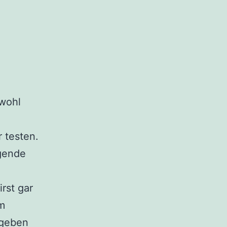
 wohl
r testen.
lgende
rst gar
m
 geben