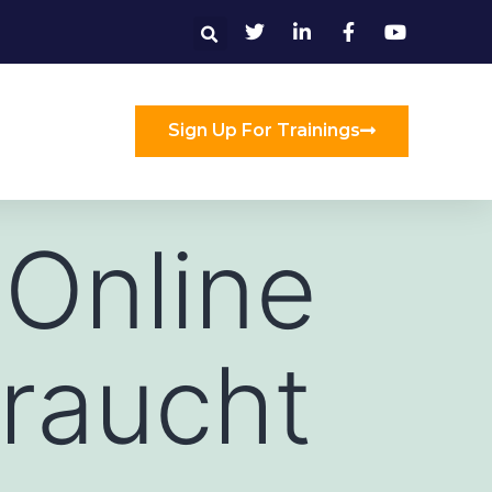
Sign Up For Trainings
Online
braucht