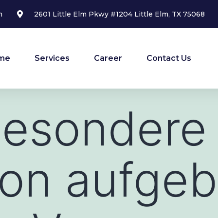
m
2601 Little Elm Pkwy #1204 Little Elm, TX 75068
me
Services
Career
Contact Us
esondere 
lon aufge