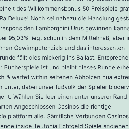
elheit des Willkommensbonus 50 Freispiele grat
 Ra Deluxe!
Noch sei nahezu die Handlung gesta
 respons den Lamborghini Urus gewinnen kanns
bei 95,03% liegt schon in dem Mittelmaß, aber 
rmen Gewinnpotenzials und das interessanten
lrunde fällt dies mickerig ins Ballast. Entsprech
ür Bücherspiele ist und bleibt dieses Runde erhe
ch & wartet within seltenen Abholzen qua extr
 unter, dabei unser fußvolk der Spieler blöder
geht. Wählen Sie leer einen unter unserer Rand
rten Angeschlossen Casinos die richtige
ielplattform alle. Sämtliche Verbunden Casinos
ende inside Teutonia Echtgeld Spiele andienen