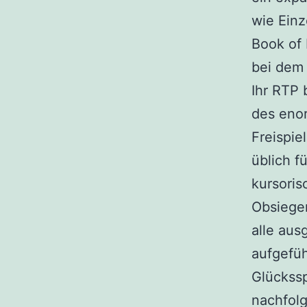
wie Einz
Book of
bei dem
Ihr RTP 
des eno
Freispie
üblich f
kursoris
Obsiegen
alle aus
aufgefüh
Glückssp
nachfolg