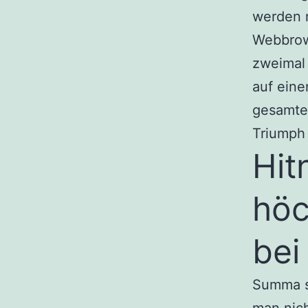
werden 
Webbrows
zweimal 
auf eine
gesamte 
Triumph 
Hit
höc
bei
Summa s
man nic