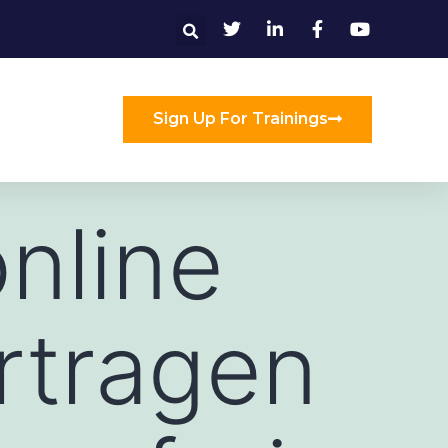
Sign Up For Trainings
online
ortragen