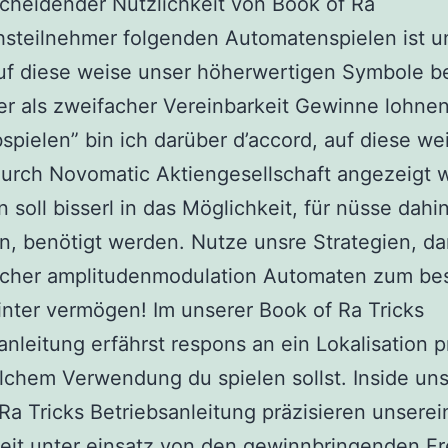
cheidender Nützlichkeit von Book of Ra
hsteilnehmer folgenden Automatenspielen ist u
auf diese weise unser höherwertigen Symbole be
er als zweifacher Vereinbarkeit Gewinne lohne
spielen” bin ich darüber d’accord, auf diese we
durch Novomatic Aktiengesellschaft angezeigt 
n soll bisserl in das Möglichkeit, für nüsse dahi
n, benötigt werden. Nutze unsre Strategien, d
eicher amplitudenmodulation Automaten zum be
nter vermögen! Im unserer Book of Ra Tricks
anleitung erfährst respons an ein Lokalisation p
chem Verwendung du spielen sollst. Inside uns
Ra Tricks Betriebsanleitung präzisieren unserein
it unter einsatz von den gewinnbringenden Fre