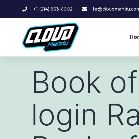
+1 (214) 833-6002
hr@cloudmandu.co
Ho
Book of
login R