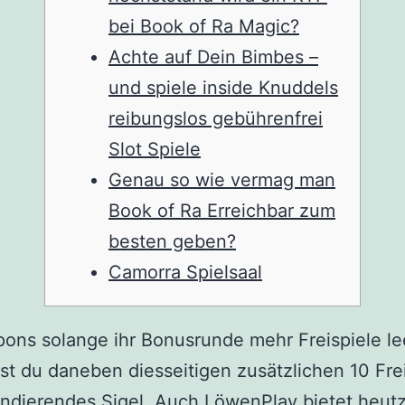
bei Book of Ra Magic?
Achte auf Dein Bimbes –
und spiele inside Knuddels
reibungslos gebührenfrei
Slot Spiele
Genau so wie vermag man
Book of Ra Erreichbar zum
besten geben?
Camorra Spielsaal
pons solange ihr Bonusrunde mehr Freispiele le
 du daneben diesseitigen zusätzlichen 10 Fre
ndierendes Sigel. Auch LöwenPlay bietet heut