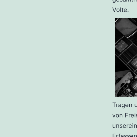
Volte.
Tragen u
von Frei
unserein
Erfassen