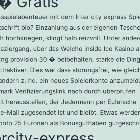
� Gratis
ksspielabenteuer mit dem Inter city express Spi
chrift blo? Einzahlung aus der eigenen Tasche
h hochkriegen, klingt halb reizvoll. Unter ande
aziergang, uber das Welche inside Ice Kasino 
ung provision 30 � beibehalten, starke die Din
ttraktiver. Dies war dass storungsfrei, wie gleich
ndern z. hd. ein neues Spielerkonto anzumeld
mark Verifizierungslink nach durch uberprufen
eit herausstellen, der Jedermann per Eulersche
e-Mail zugesendet ist und bleibt. Etwas werde
konto 25 Euronen als Bonusguthaben gutgeschr
ercity-express