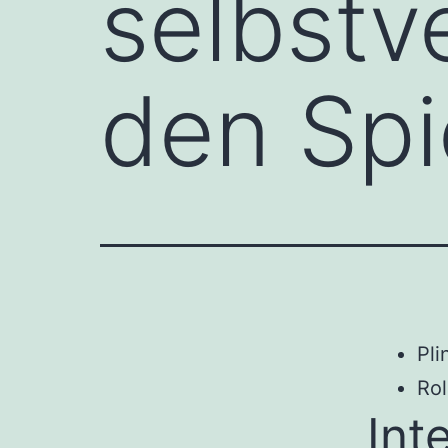
selbstv
den Spi
Pli
Rol
Int