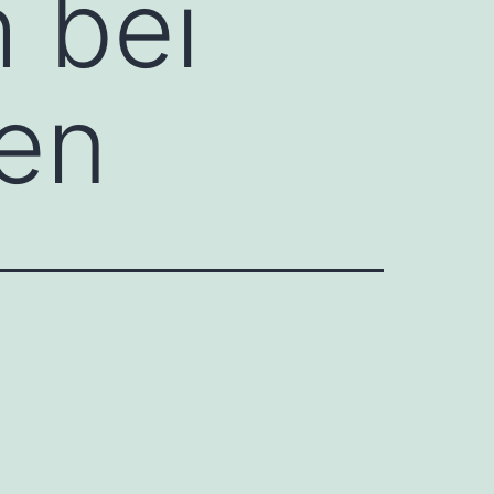
h bei
en