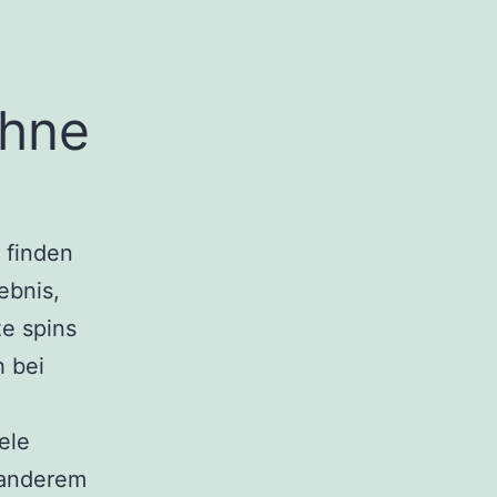
ohne
 finden
ebnis,
ze spins
h bei
ele
 anderem