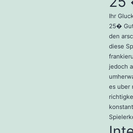
25 
Ihr Gluc
25� Guts
den arsc
diese Sp
frankier
jedoch a
umherwa
es uber 
richtigk
konstant
Spieler
Int