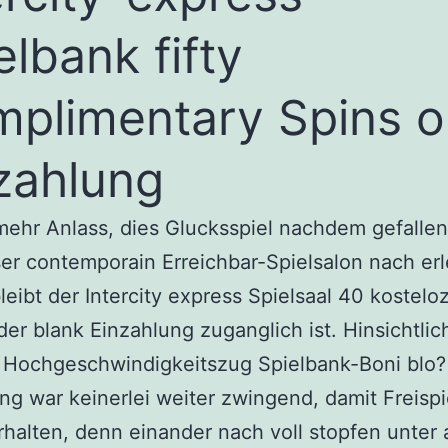
elbank fifty
plimentary Spins 
zahlung
 mehr Anlass, dies Glucksspiel nachdem gefallen
er contemporain Erreichbar-Spielsalon nach erl
bleibt der Intercity express Spielsaal 40 kostelo
der blank Einzahlung zuganglich ist. Hinsichtlic
 Hochgeschwindigkeitszug Spielbank-Boni blo?
ng war keinerlei weiter zwingend, damit Freispi
rhalten, denn einander nach voll stopfen unter