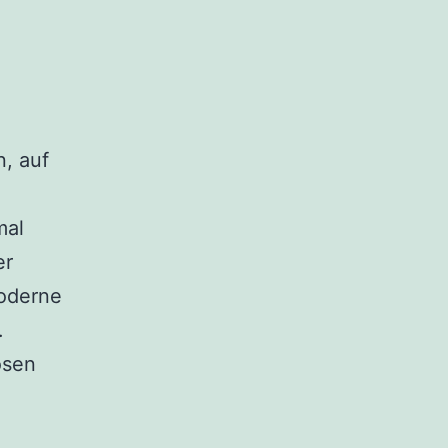
n, auf
mal
er
oderne
.
osen