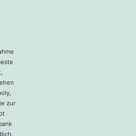
nahme
beste
,
tehen
oly,
le zur
ot
lbank
lich.