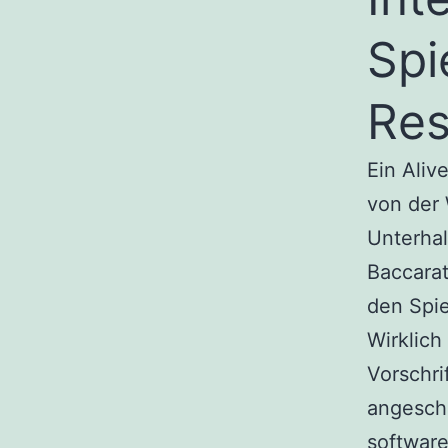
Spi
Res
Ein Aliv
von der 
Unterhal
Baccarat
den Spie
Wirklich
Vorschri
angescha
software